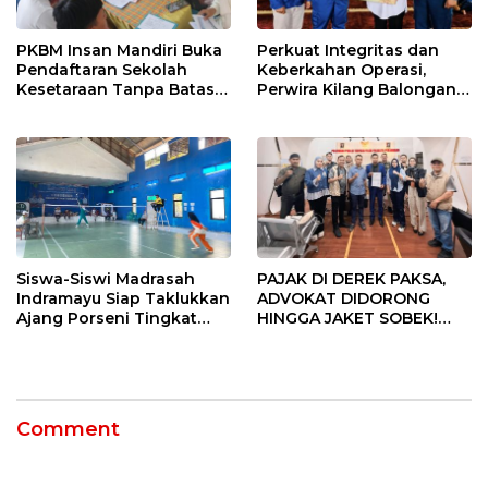
PKBM Insan Mandiri Buka
Perkuat Integritas dan
Pendaftaran Sekolah
Keberkahan Operasi,
Kesetaraan Tanpa Batas
Perwira Kilang Balongan
Usia
Gelar Doa Bersama
Siswa-Siswi Madrasah
PAJAK DI DEREK PAKSA,
Indramayu Siap Taklukkan
ADVOKAT DIDORONG
Ajang Porseni Tingkat
HINGGA JAKET SOBEK!
Provinsi 2026
Ormas & 150 Advokat Riau
Ngamuk Kepung Polresta
Pekanbaru!
Comment