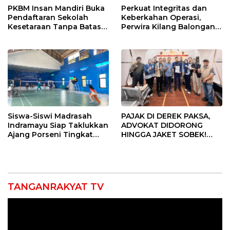
PKBM Insan Mandiri Buka
Perkuat Integritas dan
Pendaftaran Sekolah
Keberkahan Operasi,
Kesetaraan Tanpa Batas
Perwira Kilang Balongan
Usia
Gelar Doa Bersama
Siswa-Siswi Madrasah
PAJAK DI DEREK PAKSA,
Indramayu Siap Taklukkan
ADVOKAT DIDORONG
Ajang Porseni Tingkat
HINGGA JAKET SOBEK!
Provinsi 2026
Ormas & 150 Advokat Riau
Ngamuk Kepung Polresta
Pekanbaru!
TANGANRAKYAT TV