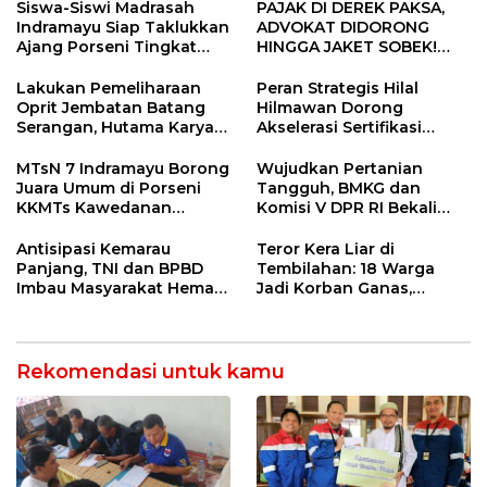
Siswa-Siswi Madrasah
PAJAK DI DEREK PAKSA,
Indramayu Siap Taklukkan
ADVOKAT DIDORONG
Ajang Porseni Tingkat
HINGGA JAKET SOBEK!
Provinsi 2026
Ormas & 150 Advokat Riau
Ngamuk Kepung Polresta
Lakukan Pemeliharaan
Peran Strategis Hilal
Pekanbaru!
Oprit Jembatan Batang
Hilmawan Dorong
Serangan, Hutama Karya
Akselerasi Sertifikasi
Uji Coba Contraflow di KM
Kompetensi untuk
55 Tol Binjai–Langsa
Entaskan Kemiskinan di
MTsN 7 Indramayu Borong
Wujudkan Pertanian
Indramayu
Juara Umum di Porseni
Tangguh, BMKG dan
KKMTs Kawedanan
Komisi V DPR RI Bekali
Jatibarang 2026
Petani Indramayu Lewat
Sekolah Lapang Iklim
Antisipasi Kemarau
Teror Kera Liar di
Panjang, TNI dan BPBD
Tembilahan: 18 Warga
Imbau Masyarakat Hemat
Jadi Korban Ganas,
Air dan Waspada
Punggung Robek hingga
Kebakaran
12 Jahitan!
Rekomendasi untuk kamu