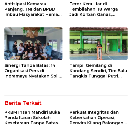
Antisipasi Kemarau
Teror Kera Liar di
Panjang, TNI dan BPBD
Tembilahan: 18 Warga
Imbau Masyarakat Hemat
Jadi Korban Ganas,
Air dan Waspada
Punggung Robek hingga
Kebakaran
12 Jahitan!
Sinergi Tanpa Batas: 14
Tampil Gemilang di
Organisasi Pers di
Kandang Sendiri, Tim Bulu
Indramayu Nyatakan Solid
Tangkis Tunggal Putri
di Bawah Naungan FKJI
MTsN 2 Indramayu Sabet
Juara Porseni KKMTs
Jatibarang 2026
Berita Terkait
PKBM Insan Mandiri Buka
Perkuat Integritas dan
Pendaftaran Sekolah
Keberkahan Operasi,
Kesetaraan Tanpa Batas
Perwira Kilang Balongan
Usia
Gelar Doa Bersama