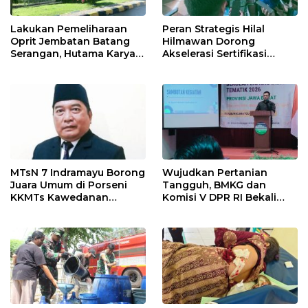
Lakukan Pemeliharaan
Peran Strategis Hilal
Oprit Jembatan Batang
Hilmawan Dorong
Serangan, Hutama Karya
Akselerasi Sertifikasi
Uji Coba Contraflow di KM
Kompetensi untuk
55 Tol Binjai–Langsa
Entaskan Kemiskinan di
Indramayu
MTsN 7 Indramayu Borong
Wujudkan Pertanian
Juara Umum di Porseni
Tangguh, BMKG dan
KKMTs Kawedanan
Komisi V DPR RI Bekali
Jatibarang 2026
Petani Indramayu Lewat
Sekolah Lapang Iklim