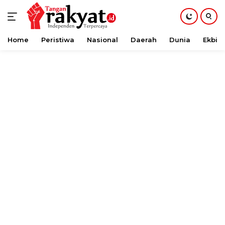
Home
Peristiwa
Nasional
Daerah
Dunia
Ekbis
Langsung
ke
konten