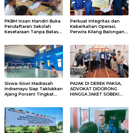
PKBM Insan Mandiri Buka
Perkuat Integritas dan
Pendaftaran Sekolah
Keberkahan Operasi,
Kesetaraan Tanpa Batas
Perwira Kilang Balongan
Usia
Gelar Doa Bersama
Siswa-Siswi Madrasah
PAJAK DI DEREK PAKSA,
Indramayu Siap Taklukkan
ADVOKAT DIDORONG
Ajang Porseni Tingkat
HINGGA JAKET SOBEK!
Provinsi 2026
Ormas & 150 Advokat Riau
Ngamuk Kepung Polresta
Pekanbaru!