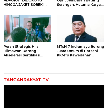
ADVOKAT DIDORONG
Oprit Jembatan Batang
HINGGA JAKET SOBEK!
Serangan, Hutama Karya
Ormas & 150 Advokat Riau
Uji Coba Contraflow di KM
Ngamuk Kepung Polresta
55 Tol Binjai–Langsa
Pekanbaru!
Peran Strategis Hilal
MTsN 7 Indramayu Borong
Hilmawan Dorong
Juara Umum di Porseni
Akselerasi Sertifikasi
KKMTs Kawedanan
Kompetensi untuk
Jatibarang 2026
Entaskan Kemiskinan di
Indramayu
TANGANRAKYAT TV