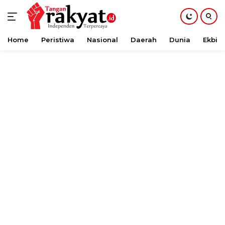
Home
Peristiwa
Nasional
Daerah
Dunia
Ekbis
Langsung
ke
konten