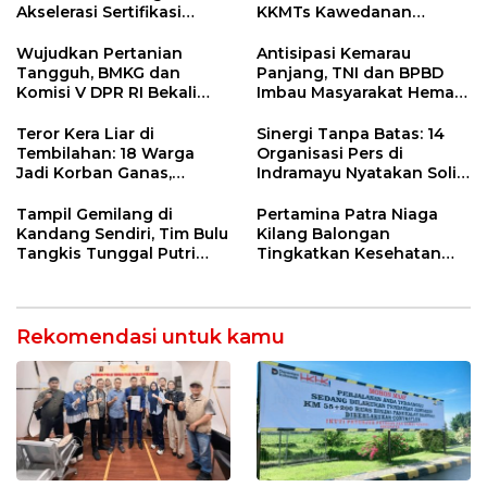
Akselerasi Sertifikasi
KKMTs Kawedanan
Kompetensi untuk
Jatibarang 2026
Entaskan Kemiskinan di
Wujudkan Pertanian
Antisipasi Kemarau
Indramayu
Tangguh, BMKG dan
Panjang, TNI dan BPBD
Komisi V DPR RI Bekali
Imbau Masyarakat Hemat
Petani Indramayu Lewat
Air dan Waspada
Sekolah Lapang Iklim
Kebakaran
Teror Kera Liar di
Sinergi Tanpa Batas: 14
Tembilahan: 18 Warga
Organisasi Pers di
Jadi Korban Ganas,
Indramayu Nyatakan Solid
Punggung Robek hingga
di Bawah Naungan FKJI
12 Jahitan!
Tampil Gemilang di
Pertamina Patra Niaga
Kandang Sendiri, Tim Bulu
Kilang Balongan
Tangkis Tunggal Putri
Tingkatkan Kesehatan
MTsN 2 Indramayu Sabet
Masyarakat melalui
Juara Porseni KKMTs
Pemeriksaan Kesehatan
Jatibarang 2026
Rutin dan Edukasi
Perawatan Gigi
Rekomendasi untuk kamu