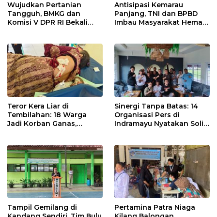
Wujudkan Pertanian
Antisipasi Kemarau
Tangguh, BMKG dan
Panjang, TNI dan BPBD
Komisi V DPR RI Bekali
Imbau Masyarakat Hemat
Petani Indramayu Lewat
Air dan Waspada
Sekolah Lapang Iklim
Kebakaran
Teror Kera Liar di
Sinergi Tanpa Batas: 14
Tembilahan: 18 Warga
Organisasi Pers di
Jadi Korban Ganas,
Indramayu Nyatakan Solid
Punggung Robek hingga
di Bawah Naungan FKJI
12 Jahitan!
Tampil Gemilang di
Pertamina Patra Niaga
Kandang Sendiri, Tim Bulu
Kilang Balongan