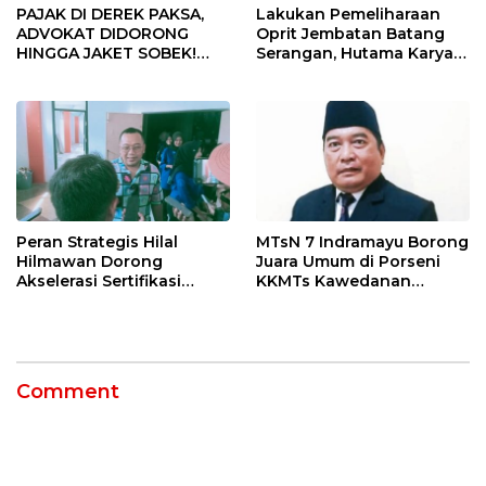
PAJAK DI DEREK PAKSA,
Lakukan Pemeliharaan
ADVOKAT DIDORONG
Oprit Jembatan Batang
HINGGA JAKET SOBEK!
Serangan, Hutama Karya
Ormas & 150 Advokat Riau
Uji Coba Contraflow di KM
Ngamuk Kepung Polresta
55 Tol Binjai–Langsa
Pekanbaru!
Peran Strategis Hilal
MTsN 7 Indramayu Borong
Hilmawan Dorong
Juara Umum di Porseni
Akselerasi Sertifikasi
KKMTs Kawedanan
Kompetensi untuk
Jatibarang 2026
Entaskan Kemiskinan di
Indramayu
Comment