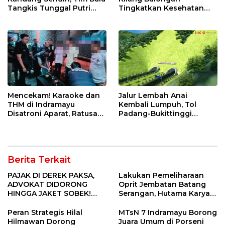
Tangkis Tunggal Putri
Tingkatkan Kesehatan
MTsN 2 Indramayu Sabet
Masyarakat melalui
Juara Porseni KKMTs
Pemeriksaan Kesehatan
Jatibarang 2026
Rutin dan Edukasi
Perawatan Gigi
Mencekam! Karaoke dan
Jalur Lembah Anai
THM di Indramayu
Kembali Lumpuh, Tol
Disatroni Aparat, Ratusan
Padang-Bukittinggi
Pengunjung Kocar-Kacir
Didesak Jadi Solusi
Dites Urine!
Strategis
Berita Terkait
PAJAK DI DEREK PAKSA,
Lakukan Pemeliharaan
ADVOKAT DIDORONG
Oprit Jembatan Batang
HINGGA JAKET SOBEK!
Serangan, Hutama Karya
Ormas & 150 Advokat Riau
Uji Coba Contraflow di KM
Ngamuk Kepung Polresta
55 Tol Binjai–Langsa
Peran Strategis Hilal
MTsN 7 Indramayu Borong
Pekanbaru!
Hilmawan Dorong
Juara Umum di Porseni