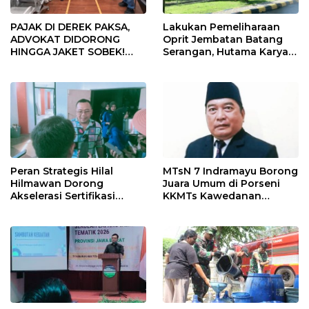
PAJAK DI DEREK PAKSA,
Lakukan Pemeliharaan
ADVOKAT DIDORONG
Oprit Jembatan Batang
HINGGA JAKET SOBEK!
Serangan, Hutama Karya
Ormas & 150 Advokat Riau
Uji Coba Contraflow di KM
Ngamuk Kepung Polresta
55 Tol Binjai–Langsa
Pekanbaru!
Peran Strategis Hilal
MTsN 7 Indramayu Borong
Hilmawan Dorong
Juara Umum di Porseni
Akselerasi Sertifikasi
KKMTs Kawedanan
Kompetensi untuk
Jatibarang 2026
Entaskan Kemiskinan di
Indramayu