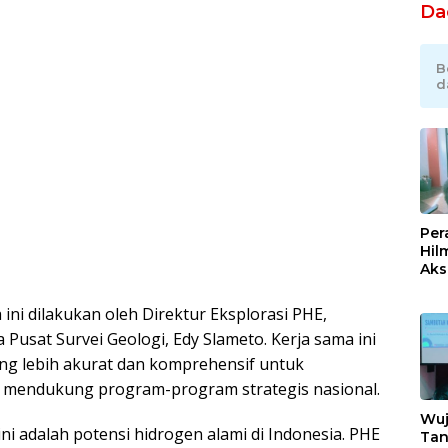
Da
B
d
Per
Hil
Akse
Kom
Ent
ini dilakukan oleh Direktur Eksplorasi PHE,
Kem
Pusat Survei Geologi, Edy Slameto. Kerja sama ini
Ind
ng lebih akurat dan komprehensif untuk
n mendukung program-program strategis nasional.
Wuj
ini adalah potensi hidrogen alami di Indonesia. PHE
Tan