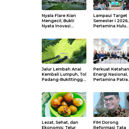
Nyala Flare Kian
Lampaui Target
Mengecil, Bukti
Semester I 2026,
Nyata Inovasi
Pertamina Hulu
Pertamina Patra
Indonesia Perku
Niaga Kilang
Ketahanan Ener
Balongan Dukung
Nasional Lewat
Net Zero Emission
Inovasi &
2060
Keselamatan Ker
Jalur Lembah Anai
Perkuat Ketaha
Kembali Lumpuh, Tol
Energi Nasional,
Padang-Bukittinggi
Pertamina Patra
Didesak Jadi Solusi
Niaga Kilang
Strategis
Balongan Perku
Sinergi Utilisasi 
Propylene
Lezat, Sehat, dan
FIM Dorong
Ekonomis: Telur
Reformasi Tata