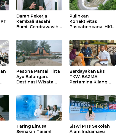
Darah Pekerja
Pulihkan
 PT
Kembali Basahi
Konektivitas
Bumi Cendrawasih:
Pascabencana, HKI
at
OPM Bantai 5
Rampungkan
gi
Pahlawan
Penanganan Jalur
Infrastruktur di
Lembah Anai dan
Tolikara!
Malalak
ja
nan
Pesona Pantai Tirta
Berdayakan Eks
Ayu Balongan:
TKW, BAZMA
Destinasi Wisata
Pertamina Kilang
Bahari Aman dan
Balongan Gelar
at
Nyaman di
Pelatihan Tempe
Jetty
Indramayu
Guna Pacu Ekonomi
Desa Rawadalem
Taring Elnusa
Siswi MTs Sekolah
Semakin Tajam!
Alam Indramayu