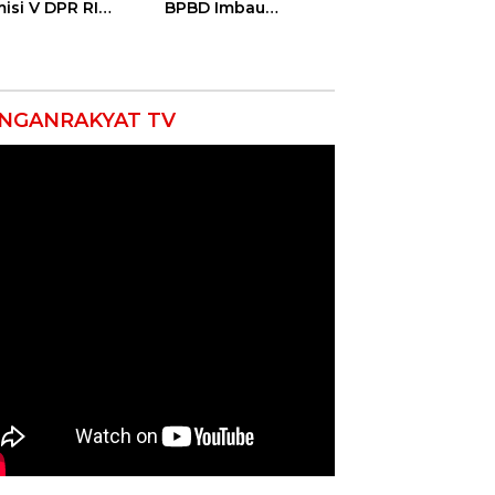
isi V DPR RI
BPBD Imbau
ali Petani
Masyarakat Hemat
ramayu Lewat
Air dan Waspada
olah Lapang
Kebakaran
m
NGANRAKYAT TV