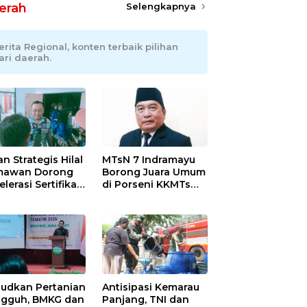
erah
Selengkapnya
erita Regional, konten terbaik pilihan
ari daerah.
an Strategis Hilal
MTsN 7 Indramayu
mawan Dorong
Borong Juara Umum
lerasi Sertifikasi
di Porseni KKMTs
petensi untuk
Kawedanan
askan
Jatibarang 2026
iskinan di
ramayu
udkan Pertanian
Antisipasi Kemarau
gguh, BMKG dan
Panjang, TNI dan