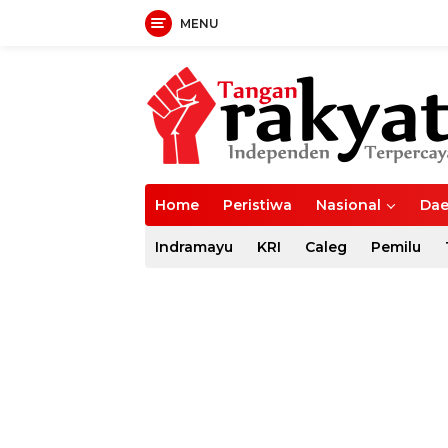
MENU
Langsung
ke
konten
Home
Peristiwa
Nasional
Dae
Indramayu
KRI
Caleg
Pemilu