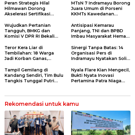
Ngamuk Kepung Polresta
55 Tol Binjai–Langsa
Peran Strategis Hilal
MTsN 7 Indramayu Borong
Pekanbaru!
Hilmawan Dorong
Juara Umum di Porseni
Akselerasi Sertifikasi
KKMTs Kawedanan
Kompetensi untuk
Jatibarang 2026
Entaskan Kemiskinan di
Wujudkan Pertanian
Antisipasi Kemarau
Indramayu
Tangguh, BMKG dan
Panjang, TNI dan BPBD
Komisi V DPR RI Bekali
Imbau Masyarakat Hemat
Petani Indramayu Lewat
Air dan Waspada
Sekolah Lapang Iklim
Kebakaran
Teror Kera Liar di
Sinergi Tanpa Batas: 14
Tembilahan: 18 Warga
Organisasi Pers di
Jadi Korban Ganas,
Indramayu Nyatakan Solid
Punggung Robek hingga
di Bawah Naungan FKJI
12 Jahitan!
Tampil Gemilang di
Nyala Flare Kian Mengecil,
Kandang Sendiri, Tim Bulu
Bukti Nyata Inovasi
Tangkis Tunggal Putri
Pertamina Patra Niaga
MTsN 2 Indramayu Sabet
Kilang Balongan Dukung
Juara Porseni KKMTs
Net Zero Emission 2060
Jatibarang 2026
Rekomendasi untuk kamu