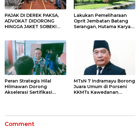
PAJAK DI DEREK PAKSA,
Lakukan Pemeliharaan
ADVOKAT DIDORONG
Oprit Jembatan Batang
HINGGA JAKET SOBEK!
Serangan, Hutama Karya
Ormas & 150 Advokat Riau
Uji Coba Contraflow di KM
Ngamuk Kepung Polresta
55 Tol Binjai–Langsa
Pekanbaru!
Peran Strategis Hilal
MTsN 7 Indramayu Borong
Hilmawan Dorong
Juara Umum di Porseni
Akselerasi Sertifikasi
KKMTs Kawedanan
Kompetensi untuk
Jatibarang 2026
Entaskan Kemiskinan di
Indramayu
Comment