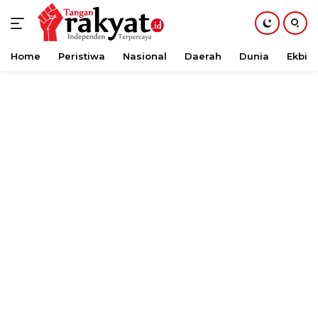
Home
Peristiwa
Nasional
Daerah
Dunia
Ekbis
Langsung
ke
konten