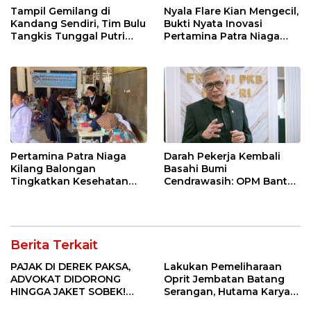
Tampil Gemilang di
Nyala Flare Kian Mengecil,
Kandang Sendiri, Tim Bulu
Bukti Nyata Inovasi
Tangkis Tunggal Putri
Pertamina Patra Niaga
MTsN 2 Indramayu Sabet
Kilang Balongan Dukung
Juara Porseni KKMTs
Net Zero Emission 2060
Jatibarang 2026
Pertamina Patra Niaga
Darah Pekerja Kembali
Kilang Balongan
Basahi Bumi
Tingkatkan Kesehatan
Cendrawasih: OPM Bantai
Masyarakat melalui
5 Pahlawan Infrastruktur
Pemeriksaan Kesehatan
di Tolikara!
Rutin dan Edukasi
Perawatan Gigi
Berita Terkait
PAJAK DI DEREK PAKSA,
Lakukan Pemeliharaan
ADVOKAT DIDORONG
Oprit Jembatan Batang
HINGGA JAKET SOBEK!
Serangan, Hutama Karya
Ormas & 150 Advokat Riau
Uji Coba Contraflow di KM