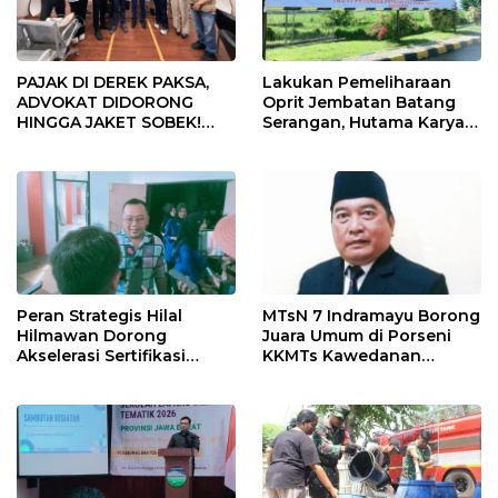
PAJAK DI DEREK PAKSA,
Lakukan Pemeliharaan
ADVOKAT DIDORONG
Oprit Jembatan Batang
HINGGA JAKET SOBEK!
Serangan, Hutama Karya
Ormas & 150 Advokat Riau
Uji Coba Contraflow di KM
Ngamuk Kepung Polresta
55 Tol Binjai–Langsa
Pekanbaru!
Peran Strategis Hilal
MTsN 7 Indramayu Borong
Hilmawan Dorong
Juara Umum di Porseni
Akselerasi Sertifikasi
KKMTs Kawedanan
Kompetensi untuk
Jatibarang 2026
Entaskan Kemiskinan di
Indramayu