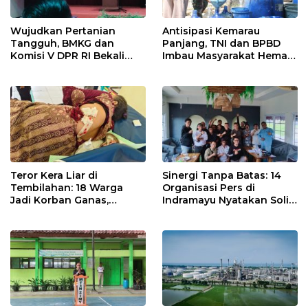
Wujudkan Pertanian
Antisipasi Kemarau
Tangguh, BMKG dan
Panjang, TNI dan BPBD
Komisi V DPR RI Bekali
Imbau Masyarakat Hemat
Petani Indramayu Lewat
Air dan Waspada
Sekolah Lapang Iklim
Kebakaran
Teror Kera Liar di
Sinergi Tanpa Batas: 14
Tembilahan: 18 Warga
Organisasi Pers di
Jadi Korban Ganas,
Indramayu Nyatakan Solid
Punggung Robek hingga
di Bawah Naungan FKJI
12 Jahitan!