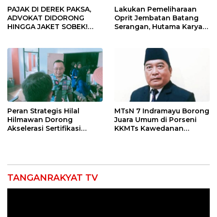
PAJAK DI DEREK PAKSA,
Lakukan Pemeliharaan
ADVOKAT DIDORONG
Oprit Jembatan Batang
HINGGA JAKET SOBEK!
Serangan, Hutama Karya
Ormas & 150 Advokat Riau
Uji Coba Contraflow di KM
Ngamuk Kepung Polresta
55 Tol Binjai–Langsa
Pekanbaru!
Peran Strategis Hilal
MTsN 7 Indramayu Borong
Hilmawan Dorong
Juara Umum di Porseni
Akselerasi Sertifikasi
KKMTs Kawedanan
Kompetensi untuk
Jatibarang 2026
Entaskan Kemiskinan di
Indramayu
TANGANRAKYAT TV