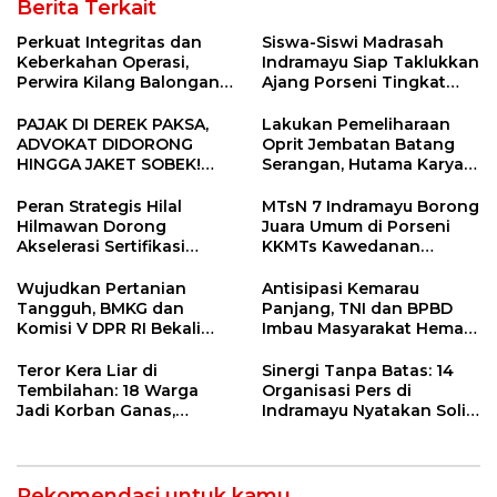
Berita Terkait
Perkuat Integritas dan
Siswa-Siswi Madrasah
Keberkahan Operasi,
Indramayu Siap Taklukkan
Perwira Kilang Balongan
Ajang Porseni Tingkat
Gelar Doa Bersama
Provinsi 2026
PAJAK DI DEREK PAKSA,
Lakukan Pemeliharaan
ADVOKAT DIDORONG
Oprit Jembatan Batang
HINGGA JAKET SOBEK!
Serangan, Hutama Karya
Ormas & 150 Advokat Riau
Uji Coba Contraflow di KM
Ngamuk Kepung Polresta
55 Tol Binjai–Langsa
Peran Strategis Hilal
MTsN 7 Indramayu Borong
Pekanbaru!
Hilmawan Dorong
Juara Umum di Porseni
Akselerasi Sertifikasi
KKMTs Kawedanan
Kompetensi untuk
Jatibarang 2026
Entaskan Kemiskinan di
Wujudkan Pertanian
Antisipasi Kemarau
Indramayu
Tangguh, BMKG dan
Panjang, TNI dan BPBD
Komisi V DPR RI Bekali
Imbau Masyarakat Hemat
Petani Indramayu Lewat
Air dan Waspada
Sekolah Lapang Iklim
Kebakaran
Teror Kera Liar di
Sinergi Tanpa Batas: 14
Tembilahan: 18 Warga
Organisasi Pers di
Jadi Korban Ganas,
Indramayu Nyatakan Solid
Punggung Robek hingga
di Bawah Naungan FKJI
12 Jahitan!
Rekomendasi untuk kamu