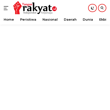
Home
Peristiwa
Nasional
Daerah
Dunia
Ekbis
Langsung
ke
konten