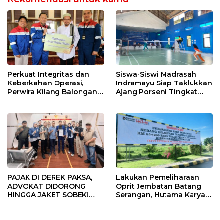
Perkuat Integritas dan
Siswa-Siswi Madrasah
Keberkahan Operasi,
Indramayu Siap Taklukkan
Perwira Kilang Balongan
Ajang Porseni Tingkat
Gelar Doa Bersama
Provinsi 2026
PAJAK DI DEREK PAKSA,
Lakukan Pemeliharaan
ADVOKAT DIDORONG
Oprit Jembatan Batang
HINGGA JAKET SOBEK!
Serangan, Hutama Karya
Ormas & 150 Advokat Riau
Uji Coba Contraflow di KM
Ngamuk Kepung Polresta
55 Tol Binjai–Langsa