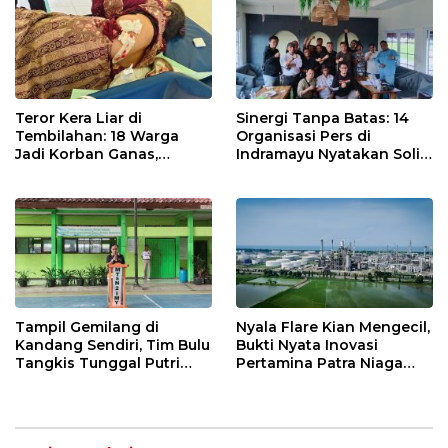
Teror Kera Liar di
Sinergi Tanpa Batas: 14
Tembilahan: 18 Warga
Organisasi Pers di
Jadi Korban Ganas,
Indramayu Nyatakan Solid
Punggung Robek hingga
di Bawah Naungan FKJI
12 Jahitan!
Tampil Gemilang di
Nyala Flare Kian Mengecil,
Kandang Sendiri, Tim Bulu
Bukti Nyata Inovasi
Tangkis Tunggal Putri
Pertamina Patra Niaga
MTsN 2 Indramayu Sabet
Kilang Balongan Dukung
Juara Porseni KKMTs
Net Zero Emission 2060
Jatibarang 2026