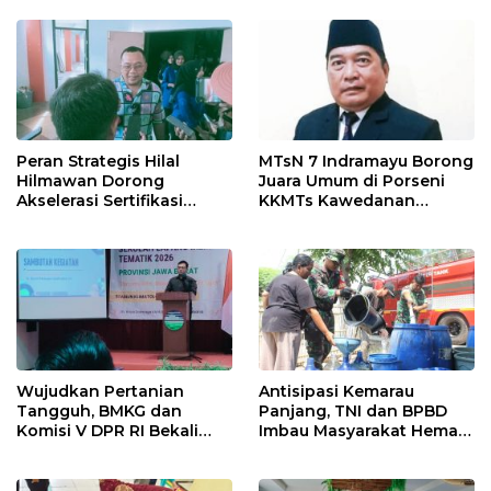
Ngamuk Kepung Polresta
55 Tol Binjai–Langsa
Pekanbaru!
Peran Strategis Hilal
MTsN 7 Indramayu Borong
Hilmawan Dorong
Juara Umum di Porseni
Akselerasi Sertifikasi
KKMTs Kawedanan
Kompetensi untuk
Jatibarang 2026
Entaskan Kemiskinan di
Indramayu
Wujudkan Pertanian
Antisipasi Kemarau
Tangguh, BMKG dan
Panjang, TNI dan BPBD
Komisi V DPR RI Bekali
Imbau Masyarakat Hemat
Petani Indramayu Lewat
Air dan Waspada
Sekolah Lapang Iklim
Kebakaran