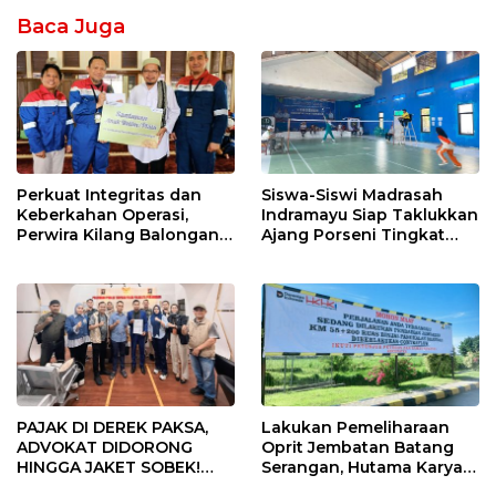
Baca Juga
Perkuat Integritas dan
Siswa-Siswi Madrasah
Keberkahan Operasi,
Indramayu Siap Taklukkan
Perwira Kilang Balongan
Ajang Porseni Tingkat
Gelar Doa Bersama
Provinsi 2026
PAJAK DI DEREK PAKSA,
Lakukan Pemeliharaan
ADVOKAT DIDORONG
Oprit Jembatan Batang
HINGGA JAKET SOBEK!
Serangan, Hutama Karya
Ormas & 150 Advokat Riau
Uji Coba Contraflow di KM