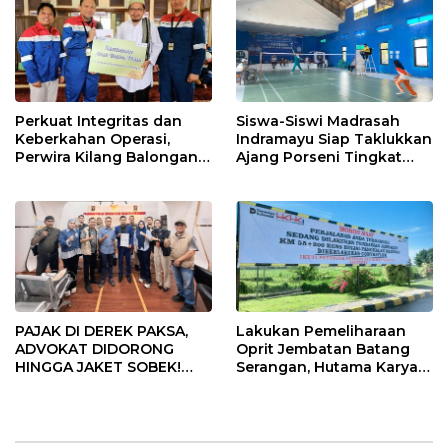
Perkuat Integritas dan
Siswa-Siswi Madrasah
Keberkahan Operasi,
Indramayu Siap Taklukkan
Perwira Kilang Balongan
Ajang Porseni Tingkat
Gelar Doa Bersama
Provinsi 2026
PAJAK DI DEREK PAKSA,
Lakukan Pemeliharaan
ADVOKAT DIDORONG
Oprit Jembatan Batang
HINGGA JAKET SOBEK!
Serangan, Hutama Karya
Ormas & 150 Advokat Riau
Uji Coba Contraflow di KM
Ngamuk Kepung Polresta
55 Tol Binjai–Langsa
Pekanbaru!