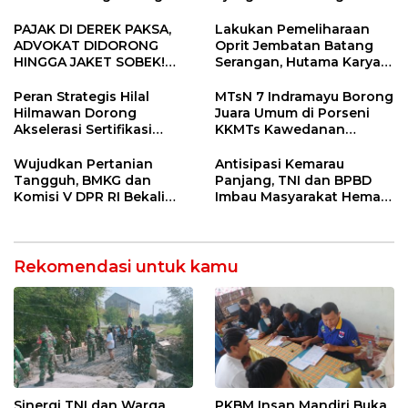
Gelar Doa Bersama
Provinsi 2026
PAJAK DI DEREK PAKSA,
Lakukan Pemeliharaan
ADVOKAT DIDORONG
Oprit Jembatan Batang
HINGGA JAKET SOBEK!
Serangan, Hutama Karya
Ormas & 150 Advokat Riau
Uji Coba Contraflow di KM
Ngamuk Kepung Polresta
55 Tol Binjai–Langsa
Peran Strategis Hilal
MTsN 7 Indramayu Borong
Pekanbaru!
Hilmawan Dorong
Juara Umum di Porseni
Akselerasi Sertifikasi
KKMTs Kawedanan
Kompetensi untuk
Jatibarang 2026
Entaskan Kemiskinan di
Wujudkan Pertanian
Antisipasi Kemarau
Indramayu
Tangguh, BMKG dan
Panjang, TNI dan BPBD
Komisi V DPR RI Bekali
Imbau Masyarakat Hemat
Petani Indramayu Lewat
Air dan Waspada
Sekolah Lapang Iklim
Kebakaran
Rekomendasi untuk kamu
Sinergi TNI dan Warga
PKBM Insan Mandiri Buka