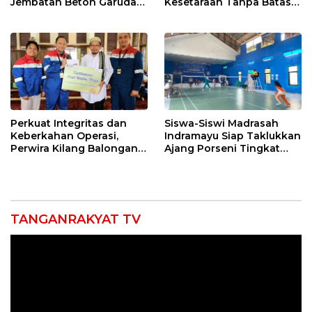
Jembatan Beton Garuda
Kesetaraan Tanpa Batas
di Indramayu Rampung
Usia
Perkuat Integritas dan
Siswa-Siswi Madrasah
Keberkahan Operasi,
Indramayu Siap Taklukkan
Perwira Kilang Balongan
Ajang Porseni Tingkat
Gelar Doa Bersama
Provinsi 2026
TANGANRAKYAT TV