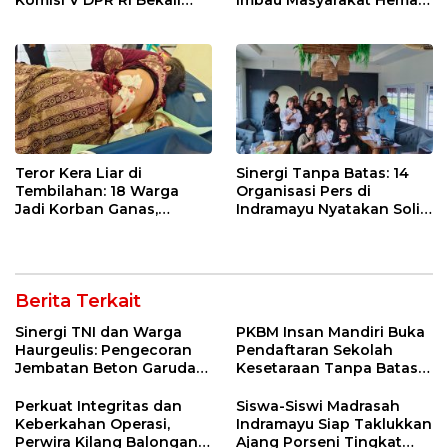
Komisi V DPR RI Bekali
Imbau Masyarakat Hemat
Petani Indramayu Lewat
Air dan Waspada
Sekolah Lapang Iklim
Kebakaran
Teror Kera Liar di
Sinergi Tanpa Batas: 14
Tembilahan: 18 Warga
Organisasi Pers di
Jadi Korban Ganas,
Indramayu Nyatakan Solid
Punggung Robek hingga
di Bawah Naungan FKJI
12 Jahitan!
Berita Terkait
Sinergi TNI dan Warga
PKBM Insan Mandiri Buka
Haurgeulis: Pengecoran
Pendaftaran Sekolah
Jembatan Beton Garuda
Kesetaraan Tanpa Batas
di Indramayu Rampung
Usia
Perkuat Integritas dan
Siswa-Siswi Madrasah
Keberkahan Operasi,
Indramayu Siap Taklukkan
Perwira Kilang Balongan
Ajang Porseni Tingkat