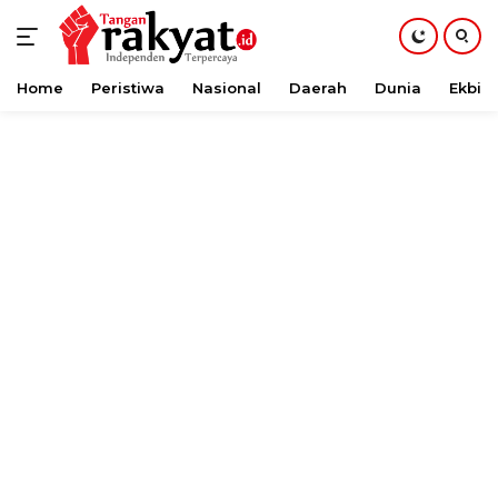
Home
Peristiwa
Nasional
Daerah
Dunia
Ekbis
Langsung
ke
konten