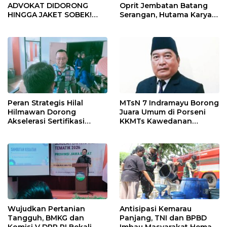
ADVOKAT DIDORONG
Oprit Jembatan Batang
HINGGA JAKET SOBEK!
Serangan, Hutama Karya
Ormas & 150 Advokat Riau
Uji Coba Contraflow di KM
Ngamuk Kepung Polresta
55 Tol Binjai–Langsa
Pekanbaru!
Peran Strategis Hilal
MTsN 7 Indramayu Borong
Hilmawan Dorong
Juara Umum di Porseni
Akselerasi Sertifikasi
KKMTs Kawedanan
Kompetensi untuk
Jatibarang 2026
Entaskan Kemiskinan di
Indramayu
Wujudkan Pertanian
Antisipasi Kemarau
Tangguh, BMKG dan
Panjang, TNI dan BPBD