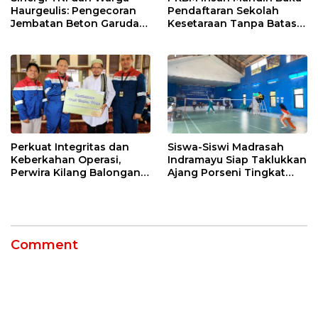
Haurgeulis: Pengecoran
Pendaftaran Sekolah
Jembatan Beton Garuda
Kesetaraan Tanpa Batas
di Indramayu Rampung
Usia
Perkuat Integritas dan
Siswa-Siswi Madrasah
Keberkahan Operasi,
Indramayu Siap Taklukkan
Perwira Kilang Balongan
Ajang Porseni Tingkat
Gelar Doa Bersama
Provinsi 2026
Comment