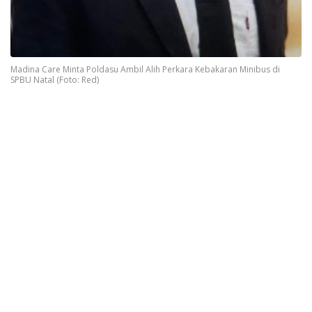
Madina Care Minta Poldasu Ambil Alih Perkara Kebakaran Minibus di
SPBU Natal (Foto: Red)