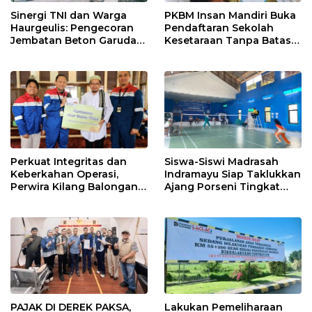
Sinergi TNI dan Warga
PKBM Insan Mandiri Buka
Haurgeulis: Pengecoran
Pendaftaran Sekolah
Jembatan Beton Garuda
Kesetaraan Tanpa Batas
di Indramayu Rampung
Usia
Perkuat Integritas dan
Siswa-Siswi Madrasah
Keberkahan Operasi,
Indramayu Siap Taklukkan
Perwira Kilang Balongan
Ajang Porseni Tingkat
Gelar Doa Bersama
Provinsi 2026
PAJAK DI DEREK PAKSA,
Lakukan Pemeliharaan