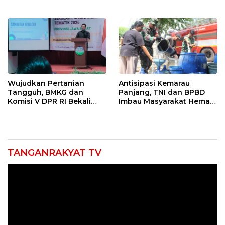
Kompetensi untuk
Jatibarang 2026
Entaskan Kemiskinan di
Indramayu
Wujudkan Pertanian
Antisipasi Kemarau
Tangguh, BMKG dan
Panjang, TNI dan BPBD
Komisi V DPR RI Bekali
Imbau Masyarakat Hemat
Petani Indramayu Lewat
Air dan Waspada
Sekolah Lapang Iklim
Kebakaran
TANGANRAKYAT TV