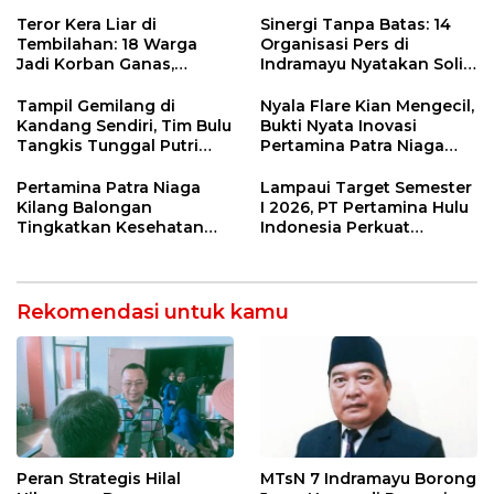
Petani Indramayu Lewat
Air dan Waspada
Sekolah Lapang Iklim
Kebakaran
Teror Kera Liar di
Sinergi Tanpa Batas: 14
Tembilahan: 18 Warga
Organisasi Pers di
Jadi Korban Ganas,
Indramayu Nyatakan Solid
Punggung Robek hingga
di Bawah Naungan FKJI
12 Jahitan!
Tampil Gemilang di
Nyala Flare Kian Mengecil,
Kandang Sendiri, Tim Bulu
Bukti Nyata Inovasi
Tangkis Tunggal Putri
Pertamina Patra Niaga
MTsN 2 Indramayu Sabet
Kilang Balongan Dukung
Juara Porseni KKMTs
Net Zero Emission 2060
Pertamina Patra Niaga
Lampaui Target Semester
Jatibarang 2026
Kilang Balongan
I 2026, PT Pertamina Hulu
Tingkatkan Kesehatan
Indonesia Perkuat
Masyarakat melalui
Ketahanan Energi
Pemeriksaan Kesehatan
Nasional Lewat Inovasi &
Rutin dan Edukasi
Keselamatan Kerja
Perawatan Gigi
Rekomendasi untuk kamu
Peran Strategis Hilal
MTsN 7 Indramayu Borong