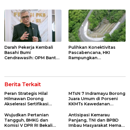
Masyarakat melalui
Ketahanan Energi
Pemeriksaan Kesehatan
Nasional Lewat Inovasi &
Rutin dan Edukasi
Keselamatan Kerja
Perawatan Gigi
Darah Pekerja Kembali
Pulihkan Konektivitas
Basahi Bumi
Pascabencana, HKI
Cendrawasih: OPM Bantai
Rampungkan
5 Pahlawan Infrastruktur
Penanganan Jalur
di Tolikara!
Lembah Anai dan Malalak
Berita Terkait
Peran Strategis Hilal
MTsN 7 Indramayu Borong
Hilmawan Dorong
Juara Umum di Porseni
Akselerasi Sertifikasi
KKMTs Kawedanan
Kompetensi untuk
Jatibarang 2026
Entaskan Kemiskinan di
Wujudkan Pertanian
Antisipasi Kemarau
Indramayu
Tangguh, BMKG dan
Panjang, TNI dan BPBD
Komisi V DPR RI Bekali
Imbau Masyarakat Hemat