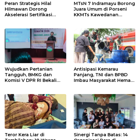
Peran Strategis Hilal
MTsN 7 Indramayu Borong
Hilmawan Dorong
Juara Umum di Porseni
Akselerasi Sertifikasi
KKMTs Kawedanan
Kompetensi untuk
Jatibarang 2026
Entaskan Kemiskinan di
Indramayu
Wujudkan Pertanian
Antisipasi Kemarau
Tangguh, BMKG dan
Panjang, TNI dan BPBD
Komisi V DPR RI Bekali
Imbau Masyarakat Hemat
Petani Indramayu Lewat
Air dan Waspada
Sekolah Lapang Iklim
Kebakaran
Teror Kera Liar di
Sinergi Tanpa Batas: 14