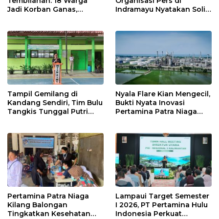
Tembilahan: 18 Warga
Organisasi Pers di
Jadi Korban Ganas,
Indramayu Nyatakan Solid
Punggung Robek hingga
di Bawah Naungan FKJI
12 Jahitan!
Tampil Gemilang di
Nyala Flare Kian Mengecil,
Kandang Sendiri, Tim Bulu
Bukti Nyata Inovasi
Tangkis Tunggal Putri
Pertamina Patra Niaga
MTsN 2 Indramayu Sabet
Kilang Balongan Dukung
Juara Porseni KKMTs
Net Zero Emission 2060
Jatibarang 2026
Pertamina Patra Niaga
Lampaui Target Semester
Kilang Balongan
I 2026, PT Pertamina Hulu
Tingkatkan Kesehatan
Indonesia Perkuat