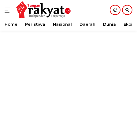
Home
Peristiwa
Nasional
Daerah
Dunia
Ekbis
Langsung
ke
konten