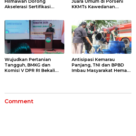
Hilmawan Dorong
Juara Umum di Porseni
Akselerasi Sertifikasi
KKMTs Kawedanan
Kompetensi untuk
Jatibarang 2026
Entaskan Kemiskinan di
Indramayu
Wujudkan Pertanian
Antisipasi Kemarau
Tangguh, BMKG dan
Panjang, TNI dan BPBD
Komisi V DPR RI Bekali
Imbau Masyarakat Hemat
Petani Indramayu Lewat
Air dan Waspada
Sekolah Lapang Iklim
Kebakaran
Comment