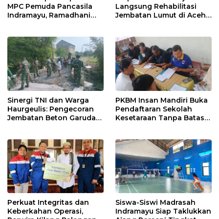
MPC Pemuda Pancasila
Langsung Rehabilitasi
Indramayu, Ramadhani
Jembatan Lumut di Aceh
Sugianto Dipastikan
Tengah, Targetkan
Pimpin Organisasi Lewat
Konektivitas Pulih Cepat
Muscablub
Sinergi TNI dan Warga
PKBM Insan Mandiri Buka
Haurgeulis: Pengecoran
Pendaftaran Sekolah
Jembatan Beton Garuda
Kesetaraan Tanpa Batas
di Indramayu Rampung
Usia
Perkuat Integritas dan
Siswa-Siswi Madrasah
Keberkahan Operasi,
Indramayu Siap Taklukkan