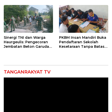
Pimpin Organisasi Lewat
Konektivitas Pulih Cepat
Muscablub
Sinergi TNI dan Warga
PKBM Insan Mandiri Buka
Haurgeulis: Pengecoran
Pendaftaran Sekolah
Jembatan Beton Garuda
Kesetaraan Tanpa Batas
di Indramayu Rampung
Usia
TANGANRAKYAT TV