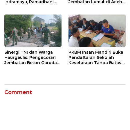
Indramayu, Ramadhani
Jembatan Lumut di Aceh
Sugianto Dipastikan
Tengah, Targetkan
Pimpin Organisasi Lewat
Konektivitas Pulih Cepat
Muscablub
Sinergi TNI dan Warga
PKBM Insan Mandiri Buka
Haurgeulis: Pengecoran
Pendaftaran Sekolah
Jembatan Beton Garuda
Kesetaraan Tanpa Batas
di Indramayu Rampung
Usia
Comment