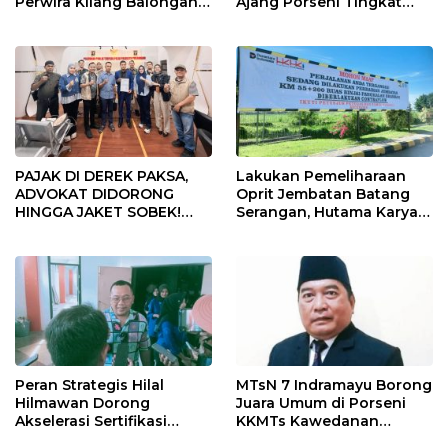
Perwira Kilang Balongan
Ajang Porseni Tingkat
Gelar Doa Bersama
Provinsi 2026
PAJAK DI DEREK PAKSA,
Lakukan Pemeliharaan
ADVOKAT DIDORONG
Oprit Jembatan Batang
HINGGA JAKET SOBEK!
Serangan, Hutama Karya
Ormas & 150 Advokat Riau
Uji Coba Contraflow di KM
Ngamuk Kepung Polresta
55 Tol Binjai–Langsa
Pekanbaru!
Peran Strategis Hilal
MTsN 7 Indramayu Borong
Hilmawan Dorong
Juara Umum di Porseni
Akselerasi Sertifikasi
KKMTs Kawedanan
Kompetensi untuk
Jatibarang 2026