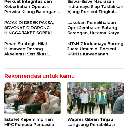
Perkuat Integritas dan
Siswa-Siswi Madrasah
Keberkahan Operasi,
Indramayu Siap Taklukkan
Perwira Kilang Balongan
Ajang Porseni Tingkat
Gelar Doa Bersama
Provinsi 2026
PAJAK DI DEREK PAKSA,
Lakukan Pemeliharaan
ADVOKAT DIDORONG
Oprit Jembatan Batang
HINGGA JAKET SOBEK!
Serangan, Hutama Karya
Ormas & 150 Advokat Riau
Uji Coba Contraflow di KM
Ngamuk Kepung Polresta
55 Tol Binjai–Langsa
Peran Strategis Hilal
MTsN 7 Indramayu Borong
Pekanbaru!
Hilmawan Dorong
Juara Umum di Porseni
Akselerasi Sertifikasi
KKMTs Kawedanan
Kompetensi untuk
Jatibarang 2026
Entaskan Kemiskinan di
Indramayu
Rekomendasi untuk kamu
Estafet Kepemimpinan
Wapres Gibran Tinjau
MPC Pemuda Pancasila
Langsung Rehabilitasi