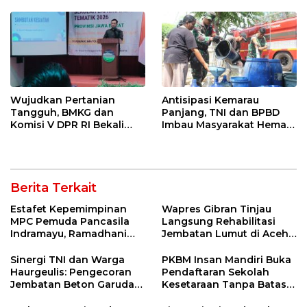
Entaskan Kemiskinan di
Indramayu
Wujudkan Pertanian
Antisipasi Kemarau
Tangguh, BMKG dan
Panjang, TNI dan BPBD
Komisi V DPR RI Bekali
Imbau Masyarakat Hemat
Petani Indramayu Lewat
Air dan Waspada
Sekolah Lapang Iklim
Kebakaran
Berita Terkait
Estafet Kepemimpinan
Wapres Gibran Tinjau
MPC Pemuda Pancasila
Langsung Rehabilitasi
Indramayu, Ramadhani
Jembatan Lumut di Aceh
Sugianto Dipastikan
Tengah, Targetkan
Pimpin Organisasi Lewat
Konektivitas Pulih Cepat
Sinergi TNI dan Warga
PKBM Insan Mandiri Buka
Muscablub
Haurgeulis: Pengecoran
Pendaftaran Sekolah
Jembatan Beton Garuda
Kesetaraan Tanpa Batas
di Indramayu Rampung
Usia