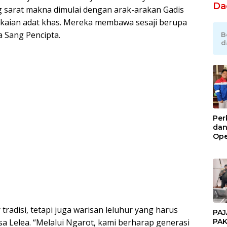
Da
g sarat makna dimulai dengan arak-arakan Gadis
kaian adat khas. Mereka membawa sesaji berupa
 Sang Pencipta.
B
d
Per
dan
Ope
Kil
Gel
radisi, tetapi juga warisan leluhur yang harus
PAJ
PAK
Desa Lelea. “Melalui Ngarot, kami berharap generasi