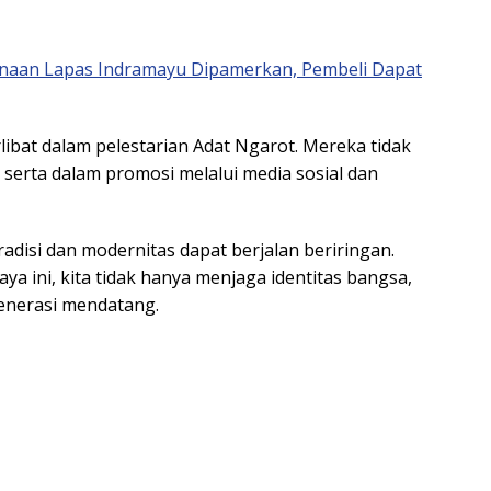
naan Lapas Indramayu Dipamerkan, Pembeli Dapat
rlibat dalam pelestarian Adat Ngarot. Mereka tidak
t serta dalam promosi melalui media sosial dan
adisi dan modernitas dapat berjalan beriringan.
a ini, kita tidak hanya menjaga identitas bangsa,
generasi mendatang.