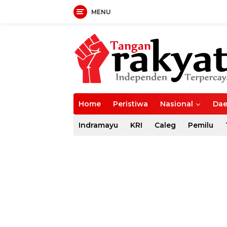
MENU
Langsung
ke
konten
Home
Peristiwa
Nasional
Dae
Indramayu
KRI
Caleg
Pemilu