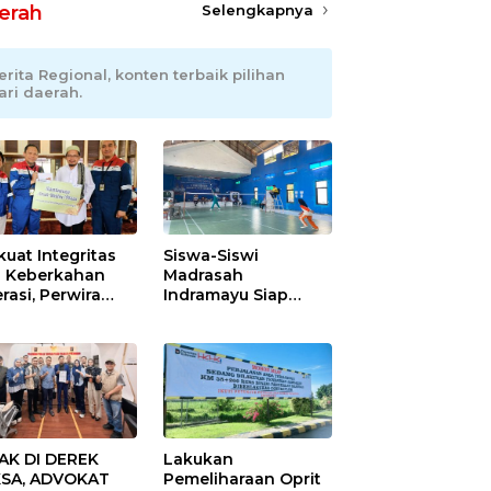
erah
Selengkapnya
erita Regional, konten terbaik pilihan
ari daerah.
kuat Integritas
Siswa-Siswi
 Keberkahan
Madrasah
rasi, Perwira
Indramayu Siap
ang Balongan
Taklukkan Ajang
ar Doa Bersama
Porseni Tingkat
Provinsi 2026
AK DI DEREK
Lakukan
SA, ADVOKAT
Pemeliharaan Oprit