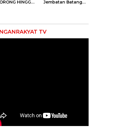
DORONG HINGGA
Jembatan Batang
ET SOBEK!
Serangan, Hutama
as & 150
Karya Uji Coba
okat Riau
Contraflow di KM 55
amuk Kepung
Tol Binjai–Langsa
resta Pekanbaru!
NGANRAKYAT TV