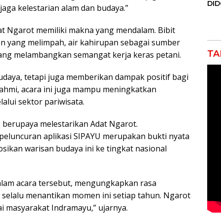
DI
ga kelestarian alam dan budaya.”
JAK
Orm
at Ngarot memiliki makna yang mendalam. Bibit
Adv
Ng
 yang melimpah, air kahirupan sebagai sumber
Pol
TA
ang melambangkan semangat kerja keras petani.
budaya, tetapi juga memberikan dampak positif bagi
urahmi, acara ini juga mampu meningkatkan
lui sektor pariwisata.
 berupaya melestarikan Adat Ngarot.
luncuran aplikasi SIPAYU merupakan bukti nyata
kan warisan budaya ini ke tingkat nasional
dalam acara tersebut, mengungkapkan rasa
 selalu menantikan momen ini setiap tahun. Ngarot
ai masyarakat Indramayu,” ujarnya.