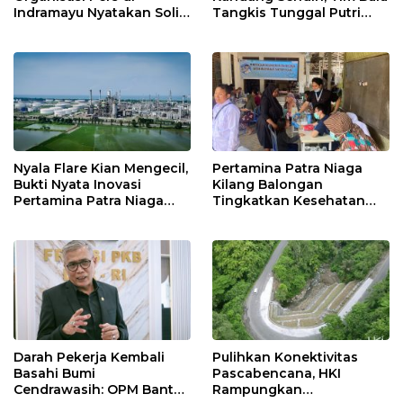
Indramayu Nyatakan Solid
Tangkis Tunggal Putri
di Bawah Naungan FKJI
MTsN 2 Indramayu Sabet
Juara Porseni KKMTs
Jatibarang 2026
Nyala Flare Kian Mengecil,
Pertamina Patra Niaga
Bukti Nyata Inovasi
Kilang Balongan
Pertamina Patra Niaga
Tingkatkan Kesehatan
Kilang Balongan Dukung
Masyarakat melalui
Net Zero Emission 2060
Pemeriksaan Kesehatan
Rutin dan Edukasi
Perawatan Gigi
Darah Pekerja Kembali
Pulihkan Konektivitas
Basahi Bumi
Pascabencana, HKI
Cendrawasih: OPM Bantai
Rampungkan