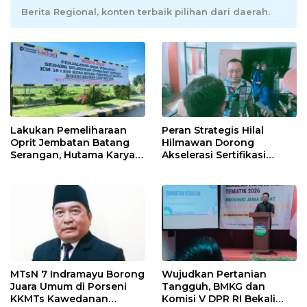
Berita Regional, konten terbaik pilihan dari daerah.
Lakukan Pemeliharaan
Peran Strategis Hilal
Oprit Jembatan Batang
Hilmawan Dorong
Serangan, Hutama Karya
Akselerasi Sertifikasi
Uji Coba Contraflow di KM
Kompetensi untuk
55 Tol Binjai–Langsa
Entaskan Kemiskinan di
Indramayu
MTsN 7 Indramayu Borong
Wujudkan Pertanian
Juara Umum di Porseni
Tangguh, BMKG dan
KKMTs Kawedanan
Komisi V DPR RI Bekali