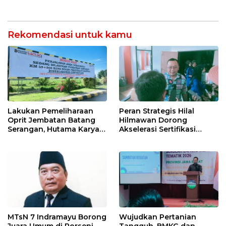
Kilang Balongan Dukung
Masyarakat melalui
Net Zero Emission 2060
Pemeriksaan Kesehatan
Rutin dan Edukasi
Perawatan Gigi
Rekomendasi untuk kamu
Lakukan Pemeliharaan
Peran Strategis Hilal
Oprit Jembatan Batang
Hilmawan Dorong
Serangan, Hutama Karya
Akselerasi Sertifikasi
Uji Coba Contraflow di KM
Kompetensi untuk
55 Tol Binjai–Langsa
Entaskan Kemiskinan di
Indramayu
MTsN 7 Indramayu Borong
Wujudkan Pertanian