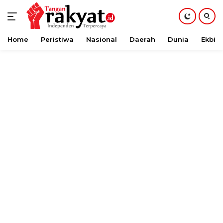
Home
Peristiwa
Nasional
Daerah
Dunia
Ekbis
Langsung
ke
konten