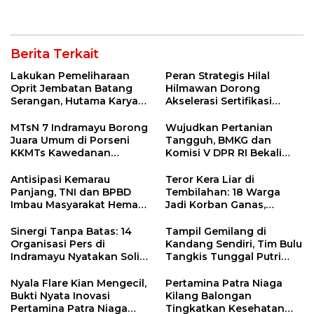
5 Pahlawan Infrastruktur
Penanganan Jalur
di Tolikara!
Lembah Anai dan Malalak
Berita Terkait
Lakukan Pemeliharaan
Peran Strategis Hilal
Oprit Jembatan Batang
Hilmawan Dorong
Serangan, Hutama Karya
Akselerasi Sertifikasi
Uji Coba Contraflow di KM
Kompetensi untuk
55 Tol Binjai–Langsa
Entaskan Kemiskinan di
MTsN 7 Indramayu Borong
Wujudkan Pertanian
Indramayu
Juara Umum di Porseni
Tangguh, BMKG dan
KKMTs Kawedanan
Komisi V DPR RI Bekali
Jatibarang 2026
Petani Indramayu Lewat
Sekolah Lapang Iklim
Antisipasi Kemarau
Teror Kera Liar di
Panjang, TNI dan BPBD
Tembilahan: 18 Warga
Imbau Masyarakat Hemat
Jadi Korban Ganas,
Air dan Waspada
Punggung Robek hingga
Kebakaran
12 Jahitan!
Sinergi Tanpa Batas: 14
Tampil Gemilang di
Organisasi Pers di
Kandang Sendiri, Tim Bulu
Indramayu Nyatakan Solid
Tangkis Tunggal Putri
di Bawah Naungan FKJI
MTsN 2 Indramayu Sabet
Juara Porseni KKMTs
Nyala Flare Kian Mengecil,
Pertamina Patra Niaga
Jatibarang 2026
Bukti Nyata Inovasi
Kilang Balongan
Pertamina Patra Niaga
Tingkatkan Kesehatan