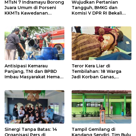
MTsN 7 Indramayu Borong
Wujudkan Pertanian
Juara Umum di Porseni
Tangguh, BMKG dan
KKMTs Kawedanan
Komisi V DPR RI Bekali
Jatibarang 2026
Petani Indramayu Lewat
Sekolah Lapang Iklim
Antisipasi Kemarau
Teror Kera Liar di
Panjang, TNI dan BPBD
Tembilahan: 18 Warga
Imbau Masyarakat Hemat
Jadi Korban Ganas,
Air dan Waspada
Punggung Robek hingga
Kebakaran
12 Jahitan!
Sinergi Tanpa Batas: 14
Tampil Gemilang di
Organisasi Pers di
Kandang Sendiri, Tim Bulu