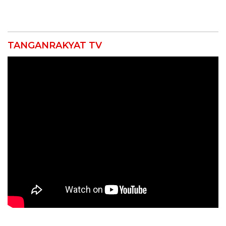
Jatibarang 2026
Petani Indramayu Lewat
Sekolah Lapang Iklim
TANGANRAKYAT TV