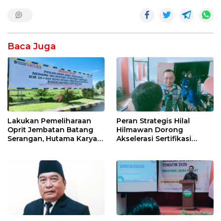
Baca Juga
Lakukan Pemeliharaan
Peran Strategis Hilal
Oprit Jembatan Batang
Hilmawan Dorong
Serangan, Hutama Karya
Akselerasi Sertifikasi
Uji Coba Contraflow di KM
Kompetensi untuk
55 Tol Binjai–Langsa
Entaskan Kemiskinan di
Indramayu