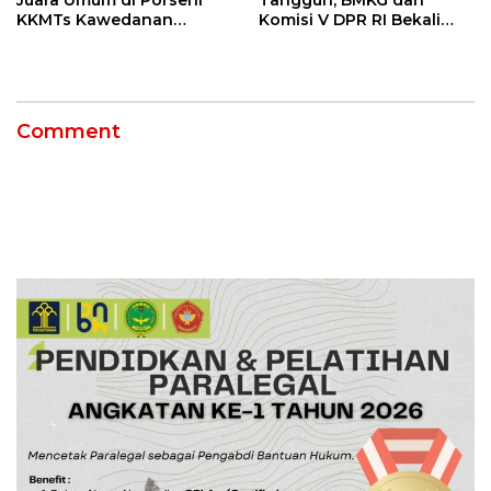
Juara Umum di Porseni
Tangguh, BMKG dan
KKMTs Kawedanan
Komisi V DPR RI Bekali
Jatibarang 2026
Petani Indramayu Lewat
Sekolah Lapang Iklim
Comment