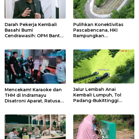
Darah Pekerja Kembali
Pulihkan Konektivitas
Basahi Bumi
Pascabencana, HKI
Cendrawasih: OPM Bantai
Rampungkan
5 Pahlawan Infrastruktur
Penanganan Jalur
di Tolikara!
Lembah Anai dan Malalak
Jalur Lembah Anai
Mencekam! Karaoke dan
Kembali Lumpuh, Tol
THM di Indramayu
Padang-Bukittinggi
Disatroni Aparat, Ratusan
Didesak Jadi Solusi
Pengunjung Kocar-Kacir
Strategis
Dites Urine!