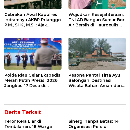
Gebrakan Awal Kapolres
Wujudkan Kesejahteraan,
Indramayu AKBP Prianggo
TNI AD Bangun Sumur Bor
P.M., S.I.K., M.Si : Ajak
Air Bersih di Haurgeulis
Wartawan Ngopi Bareng
Indramayu
dan Analisa Program Kerja
Polda Riau Gelar Ekspedisi
Pesona Pantai Tirta Ayu
Merah Putih Presisi 2026,
Balongan: Destinasi
Jangkau 17 Desa di
Wisata Bahari Aman dan
Wilayah 3T
Nyaman di Indramayu
Berita Terkait
Teror Kera Liar di
Sinergi Tanpa Batas: 14
Tembilahan: 18 Warga
Organisasi Pers di