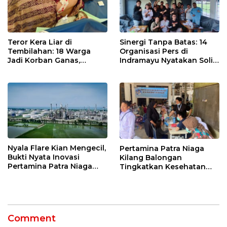
Teror Kera Liar di
Sinergi Tanpa Batas: 14
Tembilahan: 18 Warga
Organisasi Pers di
Jadi Korban Ganas,
Indramayu Nyatakan Solid
Punggung Robek hingga
di Bawah Naungan FKJI
12 Jahitan!
Nyala Flare Kian Mengecil,
Pertamina Patra Niaga
Bukti Nyata Inovasi
Kilang Balongan
Pertamina Patra Niaga
Tingkatkan Kesehatan
Kilang Balongan Dukung
Masyarakat melalui
Net Zero Emission 2060
Pemeriksaan Kesehatan
Rutin dan Edukasi
Perawatan Gigi
Comment