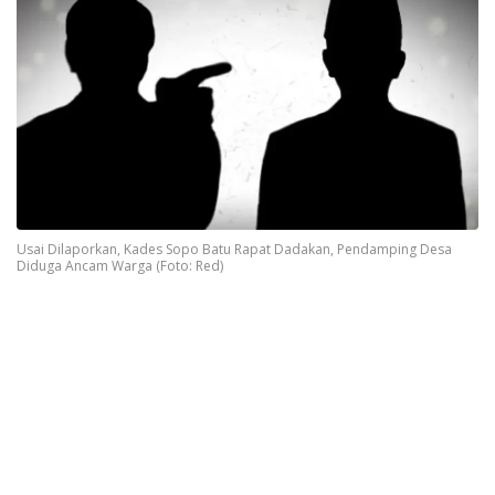
Usai Dilaporkan, Kades Sopo Batu Rapat Dadakan, Pendamping Desa
Diduga Ancam Warga (Foto: Red)