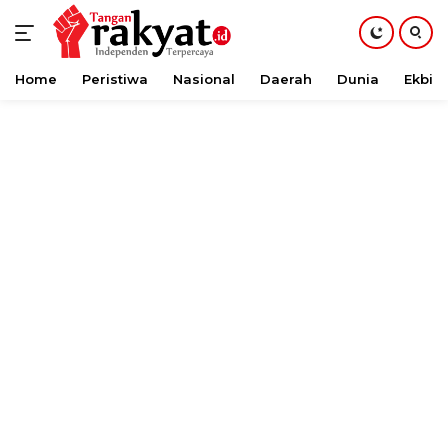
Home
Peristiwa
Nasional
Daerah
Dunia
Ekbis
Langsung
ke
konten