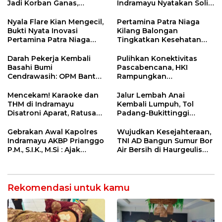
Jadi Korban Ganas,
Indramayu Nyatakan Solid
Punggung Robek hingga
di Bawah Naungan FKJI
12 Jahitan!
Nyala Flare Kian Mengecil,
Pertamina Patra Niaga
Bukti Nyata Inovasi
Kilang Balongan
Pertamina Patra Niaga
Tingkatkan Kesehatan
Kilang Balongan Dukung
Masyarakat melalui
Net Zero Emission 2060
Pemeriksaan Kesehatan
Darah Pekerja Kembali
Pulihkan Konektivitas
Rutin dan Edukasi
Basahi Bumi
Pascabencana, HKI
Perawatan Gigi
Cendrawasih: OPM Bantai
Rampungkan
5 Pahlawan Infrastruktur
Penanganan Jalur
di Tolikara!
Lembah Anai dan Malalak
Mencekam! Karaoke dan
Jalur Lembah Anai
THM di Indramayu
Kembali Lumpuh, Tol
Disatroni Aparat, Ratusan
Padang-Bukittinggi
Pengunjung Kocar-Kacir
Didesak Jadi Solusi
Dites Urine!
Strategis
Gebrakan Awal Kapolres
Wujudkan Kesejahteraan,
Indramayu AKBP Prianggo
TNI AD Bangun Sumur Bor
P.M., S.I.K., M.Si : Ajak
Air Bersih di Haurgeulis
Wartawan Ngopi Bareng
Indramayu
dan Analisa Program Kerja
Rekomendasi untuk kamu