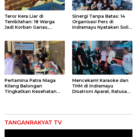
Teror Kera Liar di
Sinergi Tanpa Batas: 14
Tembilahan: 18 Warga
Organisasi Pers di
Jadi Korban Ganas,
Indramayu Nyatakan Solid
Punggung Robek hingga
di Bawah Naungan FKJI
12 Jahitan!
Pertamina Patra Niaga
Mencekam! Karaoke dan
Kilang Balongan
THM di Indramayu
Tingkatkan Kesehatan
Disatroni Aparat, Ratusan
Masyarakat melalui
Pengunjung Kocar-Kacir
Pemeriksaan Kesehatan
Dites Urine!
Rutin dan Edukasi
Perawatan Gigi
TANGANRAKYAT TV