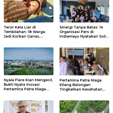
Teror Kera Liar di
Sinergi Tanpa Batas: 14
Tembilahan: 18 Warga
Organisasi Pers di
Jadi Korban Ganas,
Indramayu Nyatakan Solid
Punggung Robek hingga
di Bawah Naungan FKJI
12 Jahitan!
Nyala Flare Kian Mengecil,
Pertamina Patra Niaga
Bukti Nyata Inovasi
Kilang Balongan
Pertamina Patra Niaga
Tingkatkan Kesehatan
Kilang Balongan Dukung
Masyarakat melalui
Net Zero Emission 2060
Pemeriksaan Kesehatan
Rutin dan Edukasi
Perawatan Gigi