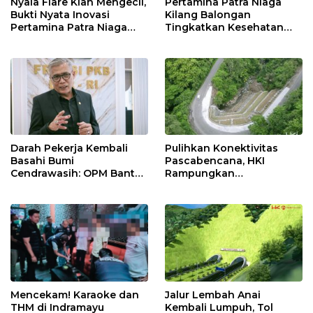
Nyala Flare Kian Mengecil,
Pertamina Patra Niaga
Bukti Nyata Inovasi
Kilang Balongan
Pertamina Patra Niaga
Tingkatkan Kesehatan
Kilang Balongan Dukung
Masyarakat melalui
Net Zero Emission 2060
Pemeriksaan Kesehatan
Rutin dan Edukasi
Perawatan Gigi
Darah Pekerja Kembali
Pulihkan Konektivitas
Basahi Bumi
Pascabencana, HKI
Cendrawasih: OPM Bantai
Rampungkan
5 Pahlawan Infrastruktur
Penanganan Jalur
di Tolikara!
Lembah Anai dan Malalak
Jalur Lembah Anai
Mencekam! Karaoke dan
Kembali Lumpuh, Tol
THM di Indramayu