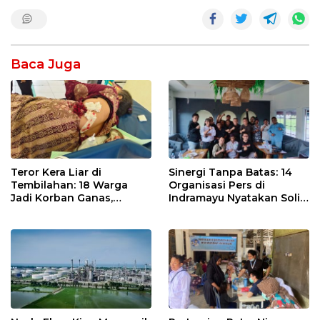
Baca Juga
Teror Kera Liar di
Sinergi Tanpa Batas: 14
Tembilahan: 18 Warga
Organisasi Pers di
Jadi Korban Ganas,
Indramayu Nyatakan Solid
Punggung Robek hingga
di Bawah Naungan FKJI
12 Jahitan!