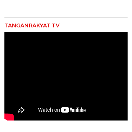
Masyarakat melalui
Pengunjung Kocar-Kacir
Pemeriksaan Kesehatan
Dites Urine!
Rutin dan Edukasi
Perawatan Gigi
TANGANRAKYAT TV