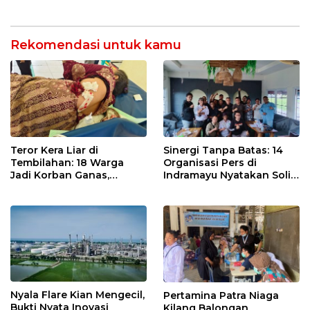
Wartawan Ngopi Bareng
Indramayu
dan Analisa Program Kerja
Rekomendasi untuk kamu
Teror Kera Liar di
Sinergi Tanpa Batas: 14
Tembilahan: 18 Warga
Organisasi Pers di
Jadi Korban Ganas,
Indramayu Nyatakan Solid
Punggung Robek hingga
di Bawah Naungan FKJI
12 Jahitan!
Nyala Flare Kian Mengecil,
Pertamina Patra Niaga
Bukti Nyata Inovasi
Kilang Balongan