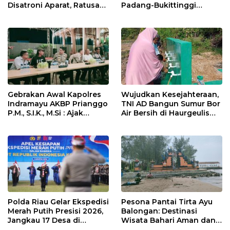
Padang-Bukittinggi
Disatroni Aparat, Ratusan
Didesak Jadi Solusi
Pengunjung Kocar-Kacir
Strategis
Dites Urine!
Gebrakan Awal Kapolres
Wujudkan Kesejahteraan,
Indramayu AKBP Prianggo
TNI AD Bangun Sumur Bor
P.M., S.I.K., M.Si : Ajak
Air Bersih di Haurgeulis
Wartawan Ngopi Bareng
Indramayu
dan Analisa Program Kerja
Polda Riau Gelar Ekspedisi
Pesona Pantai Tirta Ayu
Merah Putih Presisi 2026,
Balongan: Destinasi
Jangkau 17 Desa di
Wisata Bahari Aman dan
Wilayah 3T
Nyaman di Indramayu