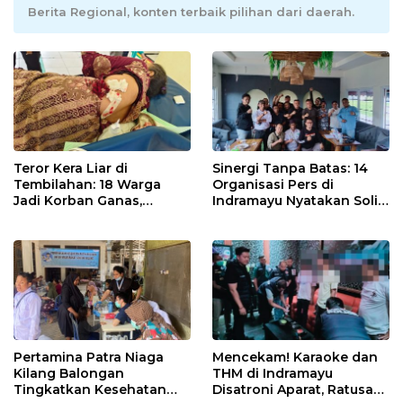
Berita Regional, konten terbaik pilihan dari daerah.
Teror Kera Liar di
Sinergi Tanpa Batas: 14
Tembilahan: 18 Warga
Organisasi Pers di
Jadi Korban Ganas,
Indramayu Nyatakan Solid
Punggung Robek hingga
di Bawah Naungan FKJI
12 Jahitan!
Pertamina Patra Niaga
Mencekam! Karaoke dan
Kilang Balongan
THM di Indramayu
Tingkatkan Kesehatan
Disatroni Aparat, Ratusan