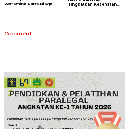
Pertamina Patra Niaga
Tingkatkan Kesehatan
Kilang Balongan Dukung
Masyarakat melalui
Net Zero Emission 2060
Pemeriksaan Kesehatan
Rutin dan Edukasi
Perawatan Gigi
Comment