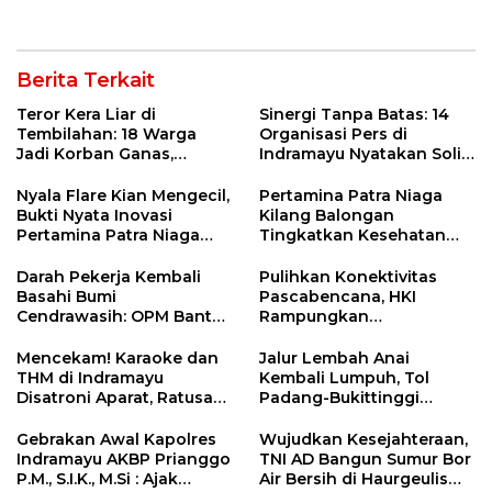
Berita Terkait
Teror Kera Liar di
Sinergi Tanpa Batas: 14
Tembilahan: 18 Warga
Organisasi Pers di
Jadi Korban Ganas,
Indramayu Nyatakan Solid
Punggung Robek hingga
di Bawah Naungan FKJI
12 Jahitan!
Nyala Flare Kian Mengecil,
Pertamina Patra Niaga
Bukti Nyata Inovasi
Kilang Balongan
Pertamina Patra Niaga
Tingkatkan Kesehatan
Kilang Balongan Dukung
Masyarakat melalui
Net Zero Emission 2060
Pemeriksaan Kesehatan
Darah Pekerja Kembali
Pulihkan Konektivitas
Rutin dan Edukasi
Basahi Bumi
Pascabencana, HKI
Perawatan Gigi
Cendrawasih: OPM Bantai
Rampungkan
5 Pahlawan Infrastruktur
Penanganan Jalur
di Tolikara!
Lembah Anai dan Malalak
Mencekam! Karaoke dan
Jalur Lembah Anai
THM di Indramayu
Kembali Lumpuh, Tol
Disatroni Aparat, Ratusan
Padang-Bukittinggi
Pengunjung Kocar-Kacir
Didesak Jadi Solusi
Dites Urine!
Strategis
Gebrakan Awal Kapolres
Wujudkan Kesejahteraan,
Indramayu AKBP Prianggo
TNI AD Bangun Sumur Bor
P.M., S.I.K., M.Si : Ajak
Air Bersih di Haurgeulis