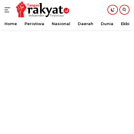
Home
Peristiwa
Nasional
Daerah
Dunia
Ekbis
Langsung
ke
konten