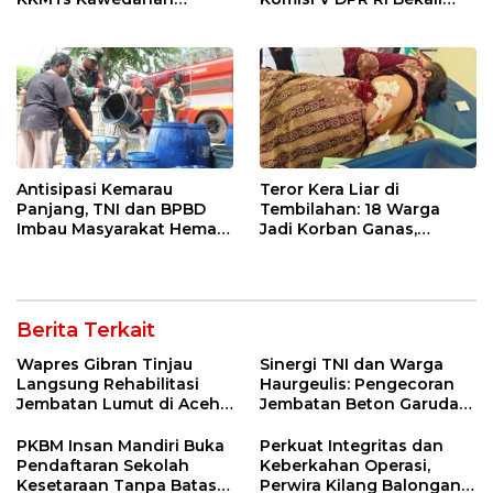
Jatibarang 2026
Petani Indramayu Lewat
Sekolah Lapang Iklim
Antisipasi Kemarau
Teror Kera Liar di
Panjang, TNI dan BPBD
Tembilahan: 18 Warga
Imbau Masyarakat Hemat
Jadi Korban Ganas,
Air dan Waspada
Punggung Robek hingga
Kebakaran
12 Jahitan!
Berita Terkait
Wapres Gibran Tinjau
Sinergi TNI dan Warga
Langsung Rehabilitasi
Haurgeulis: Pengecoran
Jembatan Lumut di Aceh
Jembatan Beton Garuda
Tengah, Targetkan
di Indramayu Rampung
Konektivitas Pulih Cepat
PKBM Insan Mandiri Buka
Perkuat Integritas dan
Pendaftaran Sekolah
Keberkahan Operasi,
Kesetaraan Tanpa Batas
Perwira Kilang Balongan