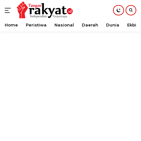
Home
Peristiwa
Nasional
Daerah
Dunia
Ekbis
Langsung
ke
konten