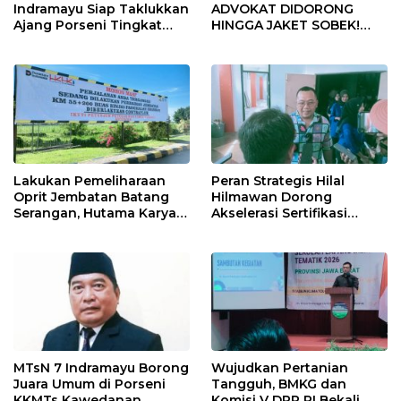
Indramayu Siap Taklukkan
ADVOKAT DIDORONG
Ajang Porseni Tingkat
HINGGA JAKET SOBEK!
Provinsi 2026
Ormas & 150 Advokat Riau
Ngamuk Kepung Polresta
Pekanbaru!
Lakukan Pemeliharaan
Peran Strategis Hilal
Oprit Jembatan Batang
Hilmawan Dorong
Serangan, Hutama Karya
Akselerasi Sertifikasi
Uji Coba Contraflow di KM
Kompetensi untuk
55 Tol Binjai–Langsa
Entaskan Kemiskinan di
Indramayu
MTsN 7 Indramayu Borong
Wujudkan Pertanian
Juara Umum di Porseni
Tangguh, BMKG dan
KKMTs Kawedanan
Komisi V DPR RI Bekali