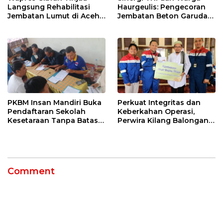
Langsung Rehabilitasi
Haurgeulis: Pengecoran
Jembatan Lumut di Aceh
Jembatan Beton Garuda
Tengah, Targetkan
di Indramayu Rampung
Konektivitas Pulih Cepat
PKBM Insan Mandiri Buka
Perkuat Integritas dan
Pendaftaran Sekolah
Keberkahan Operasi,
Kesetaraan Tanpa Batas
Perwira Kilang Balongan
Usia
Gelar Doa Bersama
Comment