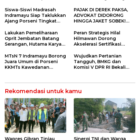
Usia
Gelar Doa Bersama
Siswa-Siswi Madrasah
PAJAK DI DEREK PAKSA,
Indramayu Siap Taklukkan
ADVOKAT DIDORONG
Ajang Porseni Tingkat
HINGGA JAKET SOBEK!
Provinsi 2026
Ormas & 150 Advokat Riau
Ngamuk Kepung Polresta
Lakukan Pemeliharaan
Peran Strategis Hilal
Pekanbaru!
Oprit Jembatan Batang
Hilmawan Dorong
Serangan, Hutama Karya
Akselerasi Sertifikasi
Uji Coba Contraflow di KM
Kompetensi untuk
55 Tol Binjai–Langsa
Entaskan Kemiskinan di
MTsN 7 Indramayu Borong
Wujudkan Pertanian
Indramayu
Juara Umum di Porseni
Tangguh, BMKG dan
KKMTs Kawedanan
Komisi V DPR RI Bekali
Jatibarang 2026
Petani Indramayu Lewat
Sekolah Lapang Iklim
Rekomendasi untuk kamu
Wapres Gibran Tinjau
Sinergi TNI dan Warga