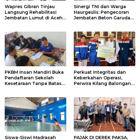
Wapres Gibran Tinjau
Sinergi TNI dan Warga
Langsung Rehabilitasi
Haurgeulis: Pengecoran
Jembatan Lumut di Aceh
Jembatan Beton Garuda
Tengah, Targetkan
di Indramayu Rampung
Konektivitas Pulih Cepat
PKBM Insan Mandiri Buka
Perkuat Integritas dan
Pendaftaran Sekolah
Keberkahan Operasi,
Kesetaraan Tanpa Batas
Perwira Kilang Balongan
Usia
Gelar Doa Bersama
Siswa-Siswi Madrasah
PAJAK DI DEREK PAKSA,