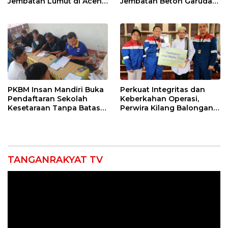
Jembatan Lumut di Aceh
Jembatan Beton Garuda
Tengah, Targetkan
di Indramayu Rampung
Konektivitas Pulih Cepat
PKBM Insan Mandiri Buka
Perkuat Integritas dan
Pendaftaran Sekolah
Keberkahan Operasi,
Kesetaraan Tanpa Batas
Perwira Kilang Balongan
Usia
Gelar Doa Bersama
TANGANRAKYAT TV