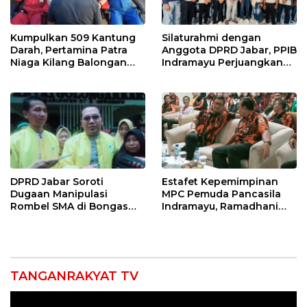
Kumpulkan 509 Kantung
Silaturahmi dengan
Darah, Pertamina Patra
Anggota DPRD Jabar, PPIB
Niaga Kilang Balongan
Indramayu Perjuangkan
Bangun Budaya Sehat dan
Nasib Pedagang Sport
Bantu Sesama
Center
DPRD Jabar Soroti
Estafet Kepemimpinan
Dugaan Manipulasi
MPC Pemuda Pancasila
Rombel SMA di Bongas
Indramayu, Ramadhani
Indramayu, Desak
Sugianto Dipastikan
Verifikasi Lapangan
Pimpin Organisasi Lewat
Muscablub
TANGANRAKYAT TV