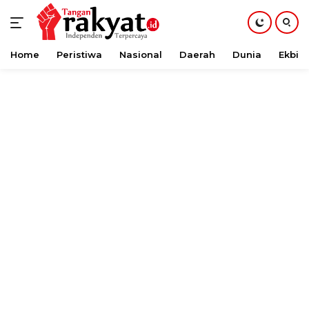
Home
Peristiwa
Nasional
Daerah
Dunia
Ekbis
Langsung
ke
konten