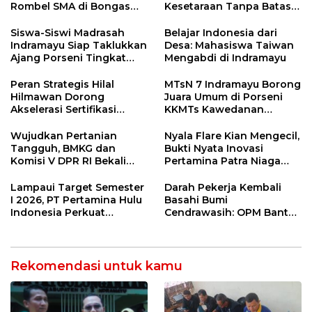
Rombel SMA di Bongas
Kesetaraan Tanpa Batas
Indramayu, Desak
Usia
Verifikasi Lapangan
Siswa-Siswi Madrasah
Belajar Indonesia dari
Indramayu Siap Taklukkan
Desa: Mahasiswa Taiwan
Ajang Porseni Tingkat
Mengabdi di Indramayu
Provinsi 2026
Peran Strategis Hilal
MTsN 7 Indramayu Borong
Hilmawan Dorong
Juara Umum di Porseni
Akselerasi Sertifikasi
KKMTs Kawedanan
Kompetensi untuk
Jatibarang 2026
Entaskan Kemiskinan di
Wujudkan Pertanian
Nyala Flare Kian Mengecil,
Indramayu
Tangguh, BMKG dan
Bukti Nyata Inovasi
Komisi V DPR RI Bekali
Pertamina Patra Niaga
Petani Indramayu Lewat
Kilang Balongan Dukung
Sekolah Lapang Iklim
Net Zero Emission 2060
Lampaui Target Semester
Darah Pekerja Kembali
I 2026, PT Pertamina Hulu
Basahi Bumi
Indonesia Perkuat
Cendrawasih: OPM Bantai
Ketahanan Energi
5 Pahlawan Infrastruktur
Nasional Lewat Inovasi &
di Tolikara!
Keselamatan Kerja
Rekomendasi untuk kamu