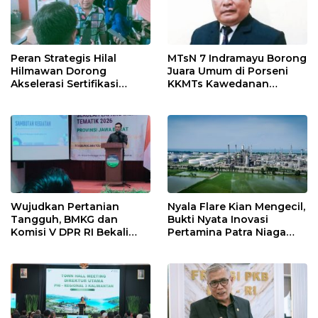
Peran Strategis Hilal
MTsN 7 Indramayu Borong
Hilmawan Dorong
Juara Umum di Porseni
Akselerasi Sertifikasi
KKMTs Kawedanan
Kompetensi untuk
Jatibarang 2026
Entaskan Kemiskinan di
Indramayu
Wujudkan Pertanian
Nyala Flare Kian Mengecil,
Tangguh, BMKG dan
Bukti Nyata Inovasi
Komisi V DPR RI Bekali
Pertamina Patra Niaga
Petani Indramayu Lewat
Kilang Balongan Dukung
Sekolah Lapang Iklim
Net Zero Emission 2060