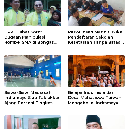
PKBM Insan Mandiri Buka
DPRD Jabar Soroti
Pendaftaran Sekolah
Dugaan Manipulasi
Kesetaraan Tanpa Batas
Rombel SMA di Bongas
Usia
Indramayu, Desak
Verifikasi Lapangan
Siswa-Siswi Madrasah
Belajar Indonesia dari
Indramayu Siap Taklukkan
Desa: Mahasiswa Taiwan
Ajang Porseni Tingkat
Mengabdi di Indramayu
Provinsi 2026