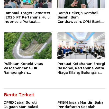
Lampaui Target Semester
Darah Pekerja Kembali
I 2026, PT Pertamina Hulu
Basahi Bumi
Indonesia Perkuat
Cendrawasih: OPM Bantai
Ketahanan Energi
5 Pahlawan Infrastruktur
Nasional Lewat Inovasi &
di Tolikara!
Keselamatan Kerja
Pulihkan Konektivitas
Perkuat Ketahanan Energi
Pascabencana, HKI
Nasional, Pertamina Patra
Rampungkan
Niaga Kilang Balongan
Penanganan Jalur
Perkuat Sinergi Utilisasi
Lembah Anai dan Malalak
Jetty Propylene
Berita Terkait
DPRD Jabar Soroti
PKBM Insan Mandiri Buka
Dugaan Manipulasi
Pendaftaran Sekolah