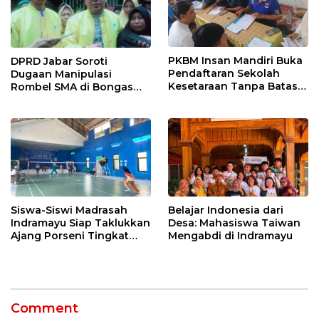
PKBM Insan Mandiri Buka
DPRD Jabar Soroti
Pendaftaran Sekolah
Dugaan Manipulasi
Kesetaraan Tanpa Batas
Rombel SMA di Bongas
Usia
Indramayu, Desak
Verifikasi Lapangan
Siswa-Siswi Madrasah
Belajar Indonesia dari
Indramayu Siap Taklukkan
Desa: Mahasiswa Taiwan
Ajang Porseni Tingkat
Mengabdi di Indramayu
Provinsi 2026
Comment