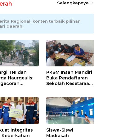
erah
Selengkapnya
erita Regional, konten terbaik pilihan
ari daerah.
ergi TNI dan
PKBM Insan Mandiri
ga Haurgeulis:
Buka Pendaftaran
gecoran
Sekolah Kesetaraan
batan Beton
Tanpa Batas Usia
uda di
ramayu
mpung
kuat Integritas
Siswa-Siswi
 Keberkahan
Madrasah