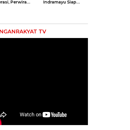
rasi, Perwira
Indramayu Siap
ang Balongan
Taklukkan Ajang
ar Doa Bersama
Porseni Tingkat
Provinsi 2026
NGANRAKYAT TV