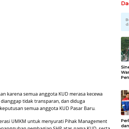
Da
B
d
Sin
War
Pen
Jem
Gar
Ind
kukan karena semua anggota KUD merasa kecewa
Ra
dianggap tidak transparan, dan diduga
i keputusan semua anggota KUD Pasar Baru.
Per
perasi UMKM untuk menyurati Pihak Management
dan
enangguhan pembagian SHP atas nama KUD, serta