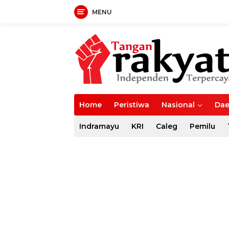
MENU
Langsung
ke
konten
Home
Peristiwa
Nasional
Dae
Indramayu
KRI
Caleg
Pemilu