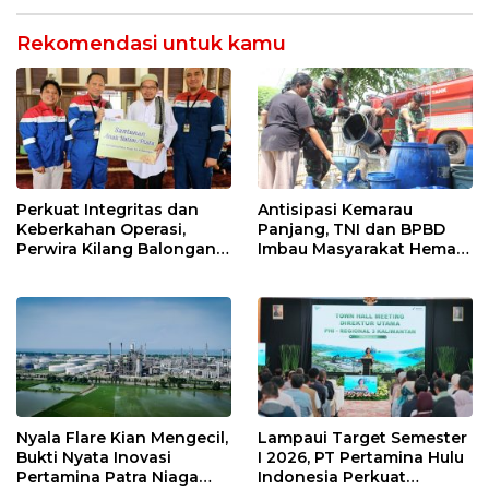
Indramayu melalui Aksi
Nyata dan Inovasi
Rekomendasi untuk kamu
Program Lingkungan
Berkelanjutan
Perkuat Integritas dan
Antisipasi Kemarau
Keberkahan Operasi,
Panjang, TNI dan BPBD
Perwira Kilang Balongan
Imbau Masyarakat Hemat
Gelar Doa Bersama
Air dan Waspada
Kebakaran
Nyala Flare Kian Mengecil,
Lampaui Target Semester
Bukti Nyata Inovasi
I 2026, PT Pertamina Hulu
Pertamina Patra Niaga
Indonesia Perkuat