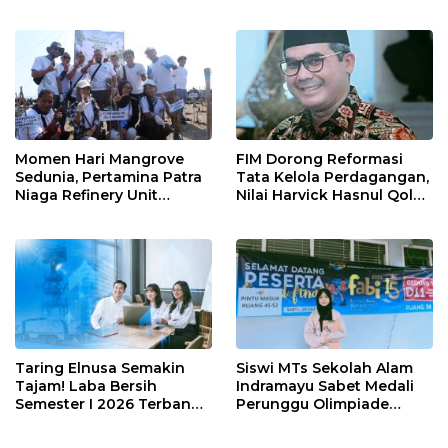
Perkuat Sinergi Utilisasi
untuk Warga Krangkeng
Jetty Propylene
Momen Hari Mangrove
FIM Dorong Reformasi
Sedunia, Pertamina Patra
Tata Kelola Perdagangan,
Niaga Refinery Unit
Nilai Harvick Hasnul Qolbi
Balongan Perkuat
Figur Tepat Pimpin Sektor
Ketahanan Pesisir
Riil
Indramayu melalui Aksi
Nyata dan Inovasi
Program Lingkungan
Berkelanjutan
Taring Elnusa Semakin
Siswi MTs Sekolah Alam
Tajam! Laba Bersih
Indramayu Sabet Medali
Semester I 2026 Terbang
Perunggu Olimpiade
29 Persen Berkat Strategi
Matematika Tingkat
Jitu
Nasional 2026