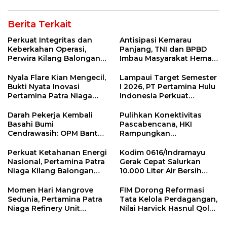
Berita Terkait
Perkuat Integritas dan
Antisipasi Kemarau
Keberkahan Operasi,
Panjang, TNI dan BPBD
Perwira Kilang Balongan
Imbau Masyarakat Hemat
Gelar Doa Bersama
Air dan Waspada
Kebakaran
Nyala Flare Kian Mengecil,
Lampaui Target Semester
Bukti Nyata Inovasi
I 2026, PT Pertamina Hulu
Pertamina Patra Niaga
Indonesia Perkuat
Kilang Balongan Dukung
Ketahanan Energi
Net Zero Emission 2060
Nasional Lewat Inovasi &
Darah Pekerja Kembali
Pulihkan Konektivitas
Keselamatan Kerja
Basahi Bumi
Pascabencana, HKI
Cendrawasih: OPM Bantai
Rampungkan
5 Pahlawan Infrastruktur
Penanganan Jalur
di Tolikara!
Lembah Anai dan Malalak
Perkuat Ketahanan Energi
Kodim 0616/Indramayu
Nasional, Pertamina Patra
Gerak Cepat Salurkan
Niaga Kilang Balongan
10.000 Liter Air Bersih
Perkuat Sinergi Utilisasi
untuk Warga Krangkeng
Jetty Propylene
Momen Hari Mangrove
FIM Dorong Reformasi
Sedunia, Pertamina Patra
Tata Kelola Perdagangan,
Niaga Refinery Unit
Nilai Harvick Hasnul Qolbi
Balongan Perkuat
Figur Tepat Pimpin Sektor
Ketahanan Pesisir
Riil