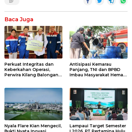
Baca Juga
Perkuat Integritas dan
Antisipasi Kemarau
Keberkahan Operasi,
Panjang, TNI dan BPBD
Perwira Kilang Balongan
Imbau Masyarakat Hemat
Gelar Doa Bersama
Air dan Waspada
Kebakaran
Nyala Flare Kian Mengecil,
Lampaui Target Semester
Bukti Nyata Inovasi
I 2026, PT Pertamina Hulu