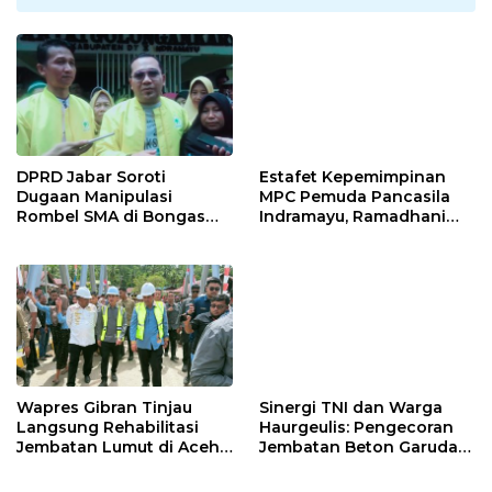
DPRD Jabar Soroti
Estafet Kepemimpinan
Dugaan Manipulasi
MPC Pemuda Pancasila
Rombel SMA di Bongas
Indramayu, Ramadhani
Indramayu, Desak
Sugianto Dipastikan
Verifikasi Lapangan
Pimpin Organisasi Lewat
Muscablub
Wapres Gibran Tinjau
Sinergi TNI dan Warga
Langsung Rehabilitasi
Haurgeulis: Pengecoran
Jembatan Lumut di Aceh
Jembatan Beton Garuda
Tengah, Targetkan
di Indramayu Rampung
Konektivitas Pulih Cepat