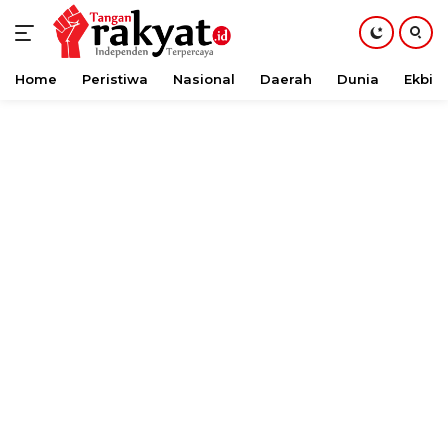
Home
Peristiwa
Nasional
Daerah
Dunia
Ekbis
Langsung
ke
konten