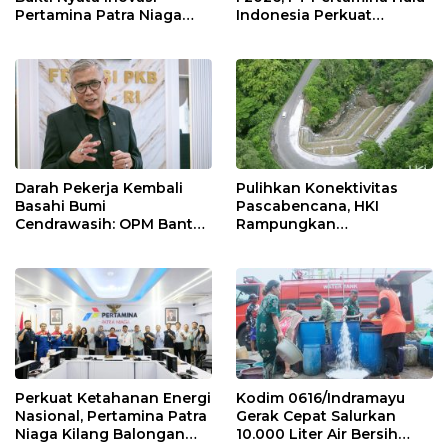
Pertamina Patra Niaga
Indonesia Perkuat
Kilang Balongan Dukung
Ketahanan Energi
Net Zero Emission 2060
Nasional Lewat Inovasi &
Keselamatan Kerja
Darah Pekerja Kembali
Pulihkan Konektivitas
Basahi Bumi
Pascabencana, HKI
Cendrawasih: OPM Bantai
Rampungkan
5 Pahlawan Infrastruktur
Penanganan Jalur
di Tolikara!
Lembah Anai dan Malalak
Perkuat Ketahanan Energi
Kodim 0616/Indramayu
Nasional, Pertamina Patra
Gerak Cepat Salurkan
Niaga Kilang Balongan
10.000 Liter Air Bersih