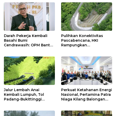
Net Zero Emission 2060
Nasional Lewat Inovasi &
Keselamatan Kerja
Darah Pekerja Kembali
Pulihkan Konektivitas
Basahi Bumi
Pascabencana, HKI
Cendrawasih: OPM Bantai
Rampungkan
5 Pahlawan Infrastruktur
Penanganan Jalur
di Tolikara!
Lembah Anai dan Malalak
Jalur Lembah Anai
Perkuat Ketahanan Energi
Kembali Lumpuh, Tol
Nasional, Pertamina Patra
Padang-Bukittinggi
Niaga Kilang Balongan
Didesak Jadi Solusi
Perkuat Sinergi Utilisasi
Strategis
Jetty Propylene