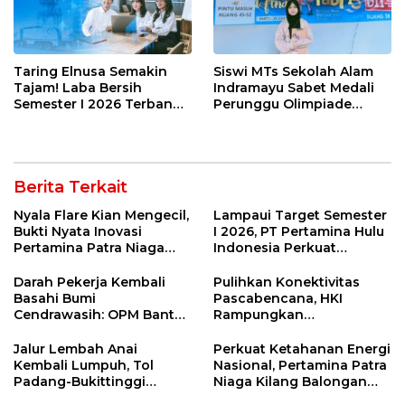
Taring Elnusa Semakin
Siswi MTs Sekolah Alam
Tajam! Laba Bersih
Indramayu Sabet Medali
Semester I 2026 Terbang
Perunggu Olimpiade
29 Persen Berkat Strategi
Matematika Tingkat
Jitu
Nasional 2026
Berita Terkait
Nyala Flare Kian Mengecil,
Lampaui Target Semester
Bukti Nyata Inovasi
I 2026, PT Pertamina Hulu
Pertamina Patra Niaga
Indonesia Perkuat
Kilang Balongan Dukung
Ketahanan Energi
Net Zero Emission 2060
Nasional Lewat Inovasi &
Darah Pekerja Kembali
Pulihkan Konektivitas
Keselamatan Kerja
Basahi Bumi
Pascabencana, HKI
Cendrawasih: OPM Bantai
Rampungkan
5 Pahlawan Infrastruktur
Penanganan Jalur
di Tolikara!
Lembah Anai dan Malalak
Jalur Lembah Anai
Perkuat Ketahanan Energi
Kembali Lumpuh, Tol
Nasional, Pertamina Patra
Padang-Bukittinggi
Niaga Kilang Balongan
Didesak Jadi Solusi
Perkuat Sinergi Utilisasi