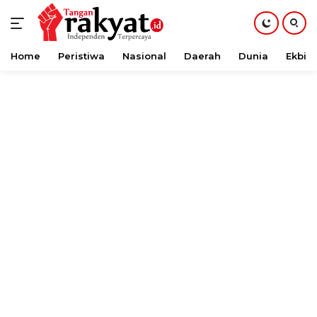
Home
Peristiwa
Nasional
Daerah
Dunia
Ekbis
Langsung
ke
konten