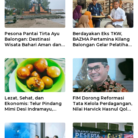
Pesona Pantai Tirta Ayu
Berdayakan Eks TKW,
Balongan: Destinasi
BAZMA Pertamina Kilang
Wisata Bahari Aman dan
Balongan Gelar Pelatihan
Nyaman di Indramayu
Tempe Guna Pacu
Ekonomi Desa
Rawadalem
Lezat, Sehat, dan
FIM Dorong Reformasi
Ekonomis: Telur Pindang
Tata Kelola Perdagangan,
Mimi Desi Indramayu,
Nilai Harvick Hasnul Qolbi
Kuliner Tradisional Kaya
Figur Tepat Pimpin Sektor
Rempah yang Bikin
Riil
Ketagihan!