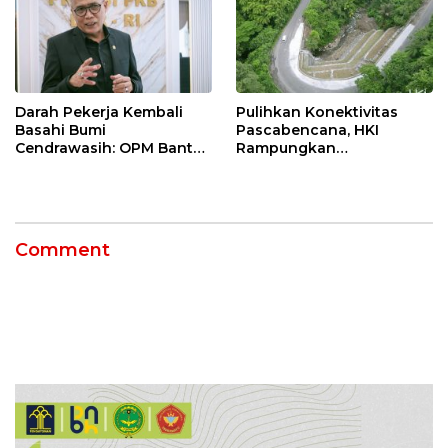
Darah Pekerja Kembali
Pulihkan Konektivitas
Basahi Bumi
Pascabencana, HKI
Cendrawasih: OPM Bantai
Rampungkan
5 Pahlawan Infrastruktur
Penanganan Jalur
di Tolikara!
Lembah Anai dan Malalak
Comment