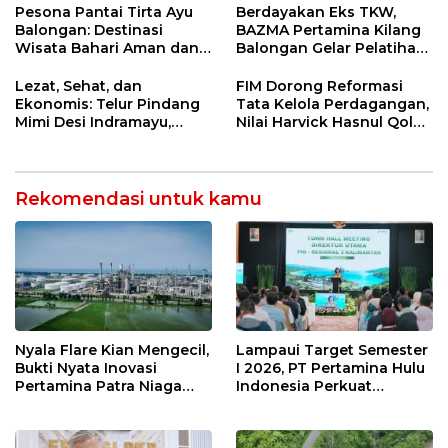
Strategis
Jetty Propylene
Pesona Pantai Tirta Ayu
Berdayakan Eks TKW,
Balongan: Destinasi
BAZMA Pertamina Kilang
Wisata Bahari Aman dan
Balongan Gelar Pelatihan
Nyaman di Indramayu
Tempe Guna Pacu
Ekonomi Desa
Lezat, Sehat, dan
FIM Dorong Reformasi
Rawadalem
Ekonomis: Telur Pindang
Tata Kelola Perdagangan,
Mimi Desi Indramayu,
Nilai Harvick Hasnul Qolbi
Kuliner Tradisional Kaya
Figur Tepat Pimpin Sektor
Rempah yang Bikin
Riil
Ketagihan!
Rekomendasi untuk kamu
Nyala Flare Kian Mengecil,
Lampaui Target Semester
Bukti Nyata Inovasi
I 2026, PT Pertamina Hulu
Pertamina Patra Niaga
Indonesia Perkuat
Kilang Balongan Dukung
Ketahanan Energi
Net Zero Emission 2060
Nasional Lewat Inovasi &
Keselamatan Kerja