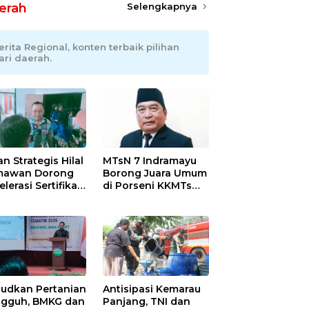
erah
Selengkapnya
erita Regional, konten terbaik pilihan
ari daerah.
an Strategis Hilal
MTsN 7 Indramayu
mawan Dorong
Borong Juara Umum
lerasi Sertifikasi
di Porseni KKMTs
petensi untuk
Kawedanan
askan
Jatibarang 2026
iskinan di
ramayu
udkan Pertanian
Antisipasi Kemarau
gguh, BMKG dan
Panjang, TNI dan