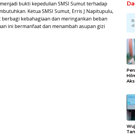
Da
i menjadi bukti kepedulian SMSI Sumut terhadap
utuhkan. Ketua SMSI Sumut, Erris J Napitupulu,
 berbagi kebahagiaan dan meringankan beban
B
d
uan ini bermanfaat dan menambah asupan gizi
Per
Hil
Akse
Kom
Ent
Kem
Ind
Wuj
Tan