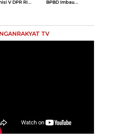
isi V DPR RI
BPBD Imbau
ali Petani
Masyarakat Hemat
ramayu Lewat
Air dan Waspada
olah Lapang
Kebakaran
m
NGANRAKYAT TV