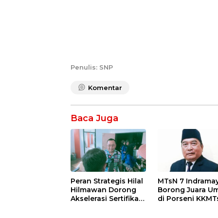
Penulis: SNP
Komentar
Baca Juga
Peran Strategis Hilal
MTsN 7 Indrama
Hilmawan Dorong
Borong Juara 
Akselerasi Sertifikasi
di Porseni KKMT
Kompetensi untuk
Kawedanan
Entaskan
Jatibarang 2026