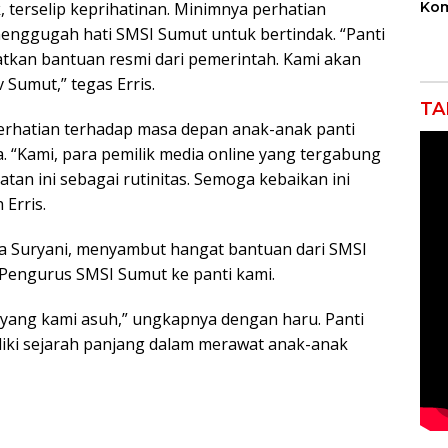
Kom
 terselip keprihatinan. Minimnya perhatian
Bek
menggugah hati SMSI Sumut untuk bertindak. “Panti
Ind
tkan bantuan resmi dari pemerintah. Kami akan
Sek
Ikli
Sumut,” tegas Erris.
TA
erhatian terhadap masa depan anak-anak panti
 “Kami, para pemilik media online yang tergabung
atan ini sebagai rutinitas. Semoga kebaikan ini
Erris.
rma Suryani, menyambut hangat bantuan dari SMSI
Pengurus SMSI Sumut ke panti kami.
k yang kami asuh,” ungkapnya dengan haru. Panti
iliki sejarah panjang dalam merawat anak-anak