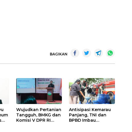
BAGIKAN
yu
Wujudkan Pertanian
Antisipasi Kemarau
Umum
Tangguh, BMKG dan
Panjang, TNI dan
s
Komisi V DPR RI
BPBD Imbau
Bekali Petani
Masyarakat Hemat
Indramayu Lewat
Air dan Waspada