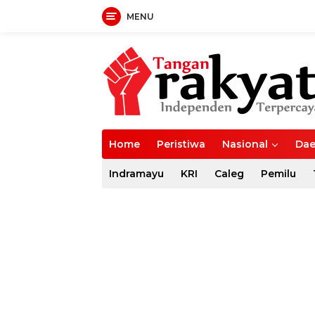
MENU
Langsung
ke
konten
Home
Peristiwa
Nasional
Dae
Indramayu
KRI
Caleg
Pemilu