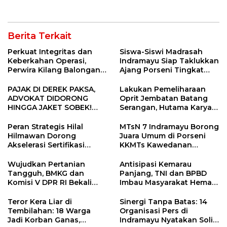
Juara Porseni KKMTs
Net Zero Emission 2060
Jatibarang 2026
Berita Terkait
Perkuat Integritas dan
Siswa-Siswi Madrasah
Keberkahan Operasi,
Indramayu Siap Taklukkan
Perwira Kilang Balongan
Ajang Porseni Tingkat
Gelar Doa Bersama
Provinsi 2026
PAJAK DI DEREK PAKSA,
Lakukan Pemeliharaan
ADVOKAT DIDORONG
Oprit Jembatan Batang
HINGGA JAKET SOBEK!
Serangan, Hutama Karya
Ormas & 150 Advokat Riau
Uji Coba Contraflow di KM
Ngamuk Kepung Polresta
55 Tol Binjai–Langsa
Peran Strategis Hilal
MTsN 7 Indramayu Borong
Pekanbaru!
Hilmawan Dorong
Juara Umum di Porseni
Akselerasi Sertifikasi
KKMTs Kawedanan
Kompetensi untuk
Jatibarang 2026
Entaskan Kemiskinan di
Wujudkan Pertanian
Antisipasi Kemarau
Indramayu
Tangguh, BMKG dan
Panjang, TNI dan BPBD
Komisi V DPR RI Bekali
Imbau Masyarakat Hemat
Petani Indramayu Lewat
Air dan Waspada
Sekolah Lapang Iklim
Kebakaran
Teror Kera Liar di
Sinergi Tanpa Batas: 14
Tembilahan: 18 Warga
Organisasi Pers di
Jadi Korban Ganas,
Indramayu Nyatakan Solid