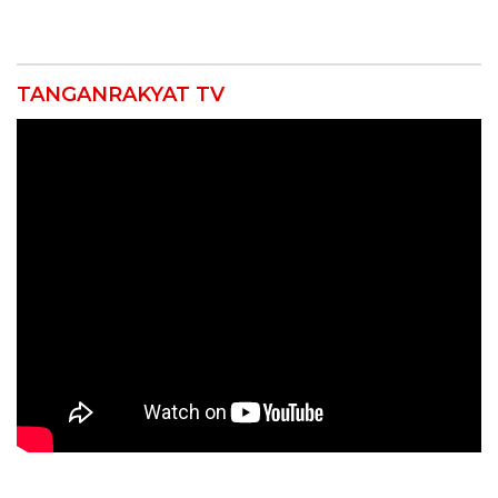
Ormas & 150 Advokat Riau
Uji Coba Contraflow di KM
Ngamuk Kepung Polresta
55 Tol Binjai–Langsa
Pekanbaru!
TANGANRAKYAT TV