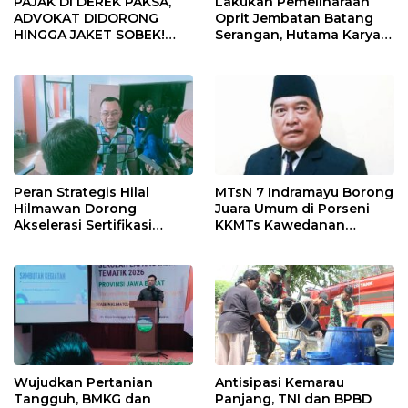
PAJAK DI DEREK PAKSA,
Lakukan Pemeliharaan
ADVOKAT DIDORONG
Oprit Jembatan Batang
HINGGA JAKET SOBEK!
Serangan, Hutama Karya
Ormas & 150 Advokat Riau
Uji Coba Contraflow di KM
Ngamuk Kepung Polresta
55 Tol Binjai–Langsa
Pekanbaru!
Peran Strategis Hilal
MTsN 7 Indramayu Borong
Hilmawan Dorong
Juara Umum di Porseni
Akselerasi Sertifikasi
KKMTs Kawedanan
Kompetensi untuk
Jatibarang 2026
Entaskan Kemiskinan di
Indramayu
Wujudkan Pertanian
Antisipasi Kemarau
Tangguh, BMKG dan
Panjang, TNI dan BPBD