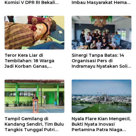
Komisi V DPR RI Bekali
Imbau Masyarakat Hemat
Petani Indramayu Lewat
Air dan Waspada
Sekolah Lapang Iklim
Kebakaran
Teror Kera Liar di
Sinergi Tanpa Batas: 14
Tembilahan: 18 Warga
Organisasi Pers di
Jadi Korban Ganas,
Indramayu Nyatakan Solid
Punggung Robek hingga
di Bawah Naungan FKJI
12 Jahitan!
Tampil Gemilang di
Nyala Flare Kian Mengecil,
Kandang Sendiri, Tim Bulu
Bukti Nyata Inovasi
Tangkis Tunggal Putri
Pertamina Patra Niaga
MTsN 2 Indramayu Sabet
Kilang Balongan Dukung