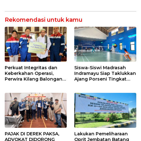
Punggung Robek hingga
di Bawah Naungan FKJI
12 Jahitan!
Rekomendasi untuk kamu
Perkuat Integritas dan
Siswa-Siswi Madrasah
Keberkahan Operasi,
Indramayu Siap Taklukkan
Perwira Kilang Balongan
Ajang Porseni Tingkat
Gelar Doa Bersama
Provinsi 2026
PAJAK DI DEREK PAKSA,
Lakukan Pemeliharaan
ADVOKAT DIDORONG
Oprit Jembatan Batang