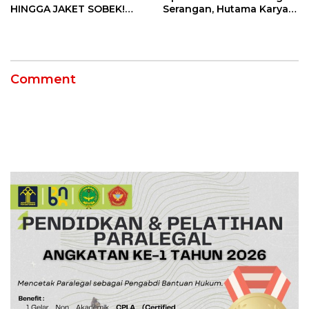
HINGGA JAKET SOBEK!
Serangan, Hutama Karya
Ormas & 150 Advokat Riau
Uji Coba Contraflow di KM
Ngamuk Kepung Polresta
55 Tol Binjai–Langsa
Pekanbaru!
Comment