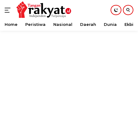
Home
Peristiwa
Nasional
Daerah
Dunia
Ekbis
Langsung
ke
konten