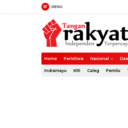
MENU
Langsung
ke
konten
Home
Peristiwa
Nasional
Dae
Indramayu
KRI
Caleg
Pemilu