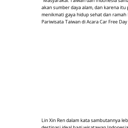
“Masyarakat Taiwan dan Indonesia sam
akan sumber daya alam, dan karena itu
menikmati gaya hidup sehat dan ramah 
Pariwisata Taiwan di Acara Car Free Day
Lin Xin Ren dalam kata sambutannya l
destinasi ideal bagi wisatawan Indonesi