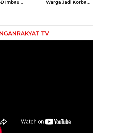
D Imbau
Warga Jadi Korban
yarakat Hemat
Ganas, Punggung
 dan Waspada
Robek hingga 12
akaran
Jahitan!
NGANRAKYAT TV