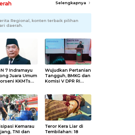
erah
Selengkapnya
erita Regional, konten terbaik pilihan
ari daerah.
N 7 Indramayu
Wujudkan Pertanian
ong Juara Umum
Tangguh, BMKG dan
Porseni KKMTs
Komisi V DPR RI
wedanan
Bekali Petani
ibarang 2026
Indramayu Lewat
Sekolah Lapang
Iklim
isipasi Kemarau
Teror Kera Liar di
jang, TNI dan
Tembilahan: 18