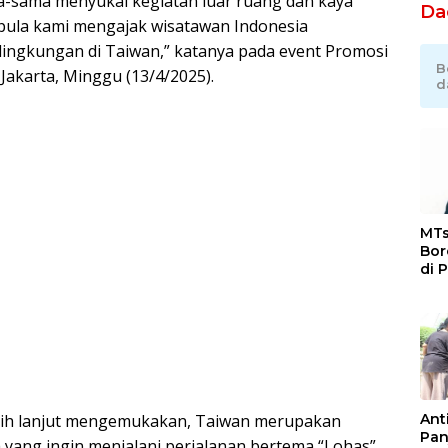
a-sama menyukai kegiatan luar ruang dan kaya
Da
 pula kami mengajak wisatawan Indonesia
lingkungan di Taiwan,” katanya pada event Promosi
B
 Jakarta, Minggu (13/4/2025).
d
MTs
Bor
di 
Ka
Jat
Ant
ebih lanjut mengemukakan, Taiwan merupakan
Pan
a yang ingin menjalani perjalanan bertema “Lohas”,