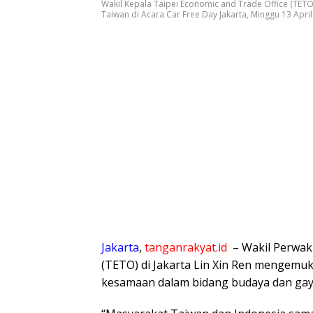
Wakil Kepala Taipei Economic and Trade Office (TET
Taiwan di Acara Car Free Day Jakarta, Minggu 13 Apri
Jakarta
,
tanganrakyat.id
– Wakil Perwak
(TETO) di Jakarta Lin Xin Ren mengemu
kesamaan dalam bidang budaya dan gay