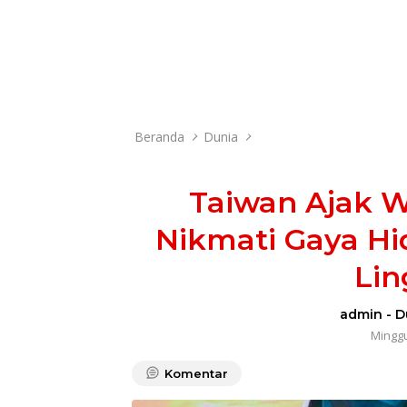
Beranda
Dunia
Taiwan Ajak W
Nikmati Gaya H
Li
admin
-
D
Minggu
Komentar