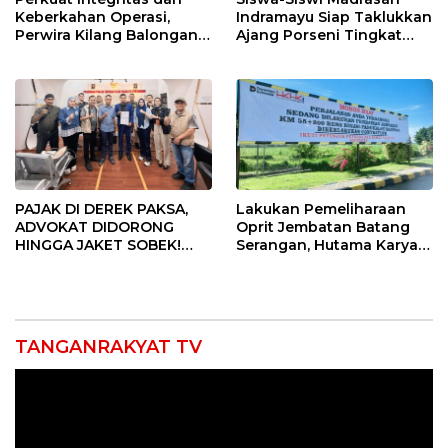
Keberkahan Operasi,
Indramayu Siap Taklukkan
Perwira Kilang Balongan
Ajang Porseni Tingkat
Gelar Doa Bersama
Provinsi 2026
PAJAK DI DEREK PAKSA,
Lakukan Pemeliharaan
ADVOKAT DIDORONG
Oprit Jembatan Batang
HINGGA JAKET SOBEK!
Serangan, Hutama Karya
Ormas & 150 Advokat Riau
Uji Coba Contraflow di KM
Ngamuk Kepung Polresta
55 Tol Binjai–Langsa
Pekanbaru!
TANGANRAKYAT TV