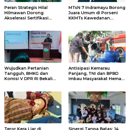
Peran Strategis Hilal
MTsN 7 Indramayu Borong
Hilmawan Dorong
Juara Umum di Porseni
Akselerasi Sertifikasi
KKMTs Kawedanan
Kompetensi untuk
Jatibarang 2026
Entaskan Kemiskinan di
Indramayu
Wujudkan Pertanian
Antisipasi Kemarau
Tangguh, BMKG dan
Panjang, TNI dan BPBD
Komisi V DPR RI Bekali
Imbau Masyarakat Hemat
Petani Indramayu Lewat
Air dan Waspada
Sekolah Lapang Iklim
Kebakaran
Teror Kera Liar di
Sinergi Tanpa Batas: 14