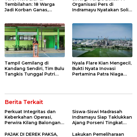
Tembilahan: 18 Warga
Organisasi Pers di
Jadi Korban Ganas,
Indramayu Nyatakan Solid
Punggung Robek hingga
di Bawah Naungan FKJI
12 Jahitan!
Tampil Gemilang di
Nyala Flare Kian Mengecil,
Kandang Sendiri, Tim Bulu
Bukti Nyata Inovasi
Tangkis Tunggal Putri
Pertamina Patra Niaga
MTsN 2 Indramayu Sabet
Kilang Balongan Dukung
Juara Porseni KKMTs
Net Zero Emission 2060
Jatibarang 2026
Berita Terkait
Perkuat Integritas dan
Siswa-Siswi Madrasah
Keberkahan Operasi,
Indramayu Siap Taklukkan
Perwira Kilang Balongan
Ajang Porseni Tingkat
Gelar Doa Bersama
Provinsi 2026
PAJAK DI DEREK PAKSA,
Lakukan Pemeliharaan