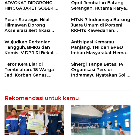
ADVOKAT DIDORONG
Oprit Jembatan Batang
HINGGA JAKET SOBEK!
Serangan, Hutama Karya
Ormas & 150 Advokat Riau
Uji Coba Contraflow di KM
Ngamuk Kepung Polresta
55 Tol Binjai–Langsa
Peran Strategis Hilal
MTsN 7 Indramayu Borong
Pekanbaru!
Hilmawan Dorong
Juara Umum di Porseni
Akselerasi Sertifikasi
KKMTs Kawedanan
Kompetensi untuk
Jatibarang 2026
Entaskan Kemiskinan di
Wujudkan Pertanian
Antisipasi Kemarau
Indramayu
Tangguh, BMKG dan
Panjang, TNI dan BPBD
Komisi V DPR RI Bekali
Imbau Masyarakat Hemat
Petani Indramayu Lewat
Air dan Waspada
Sekolah Lapang Iklim
Kebakaran
Teror Kera Liar di
Sinergi Tanpa Batas: 14
Tembilahan: 18 Warga
Organisasi Pers di
Jadi Korban Ganas,
Indramayu Nyatakan Solid
Punggung Robek hingga
di Bawah Naungan FKJI
12 Jahitan!
Rekomendasi untuk kamu