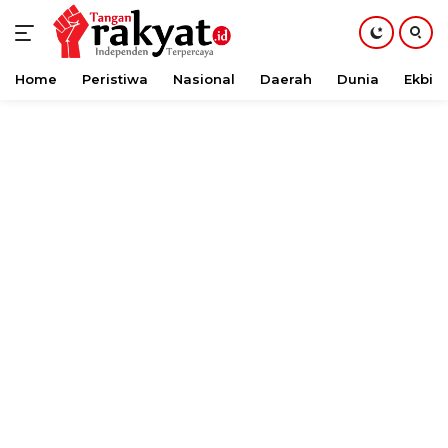
Home
Peristiwa
Nasional
Daerah
Dunia
Ekbis
Langsung
ke
konten