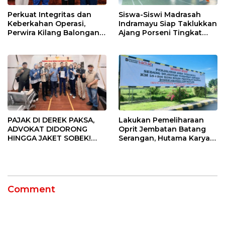
Perkuat Integritas dan
Siswa-Siswi Madrasah
Keberkahan Operasi,
Indramayu Siap Taklukkan
Perwira Kilang Balongan
Ajang Porseni Tingkat
Gelar Doa Bersama
Provinsi 2026
PAJAK DI DEREK PAKSA,
Lakukan Pemeliharaan
ADVOKAT DIDORONG
Oprit Jembatan Batang
HINGGA JAKET SOBEK!
Serangan, Hutama Karya
Ormas & 150 Advokat Riau
Uji Coba Contraflow di KM
Ngamuk Kepung Polresta
55 Tol Binjai–Langsa
Pekanbaru!
Comment