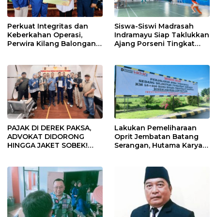
Perkuat Integritas dan
Siswa-Siswi Madrasah
Keberkahan Operasi,
Indramayu Siap Taklukkan
Perwira Kilang Balongan
Ajang Porseni Tingkat
Gelar Doa Bersama
Provinsi 2026
PAJAK DI DEREK PAKSA,
Lakukan Pemeliharaan
ADVOKAT DIDORONG
Oprit Jembatan Batang
HINGGA JAKET SOBEK!
Serangan, Hutama Karya
Ormas & 150 Advokat Riau
Uji Coba Contraflow di KM
Ngamuk Kepung Polresta
55 Tol Binjai–Langsa
Pekanbaru!