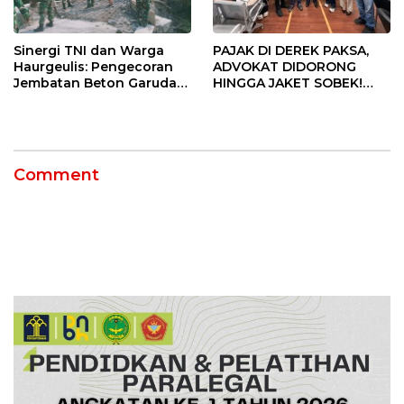
PAJAK DI DEREK PAKSA,
Sinergi TNI dan Warga
ADVOKAT DIDORONG
Haurgeulis: Pengecoran
HINGGA JAKET SOBEK!
Jembatan Beton Garuda
Ormas & 150 Advokat Riau
di Indramayu Rampung
Ngamuk Kepung Polresta
Pekanbaru!
Comment