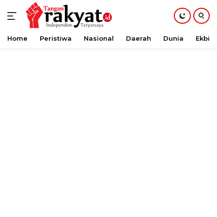
Home
Peristiwa
Nasional
Daerah
Dunia
Ekbis
Langsung
ke
konten