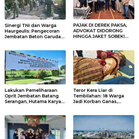
PAJAK DI DEREK PAKSA,
Sinergi TNI dan Warga
ADVOKAT DIDORONG
Haurgeulis: Pengecoran
HINGGA JAKET SOBEK!
Jembatan Beton Garuda
Ormas & 150 Advokat Riau
di Indramayu Rampung
Ngamuk Kepung Polresta
Pekanbaru!
Lakukan Pemeliharaan
Teror Kera Liar di
Oprit Jembatan Batang
Tembilahan: 18 Warga
Serangan, Hutama Karya
Jadi Korban Ganas,
Uji Coba Contraflow di KM
Punggung Robek hingga
55 Tol Binjai–Langsa
12 Jahitan!