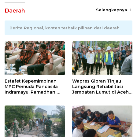
Daerah
Selengkapnya
Berita Regional, konten terbaik pilihan dari daerah.
Estafet Kepemimpinan
Wapres Gibran Tinjau
MPC Pemuda Pancasila
Langsung Rehabilitasi
Indramayu, Ramadhani
Jembatan Lumut di Aceh
Sugianto Dipastikan
Tengah, Targetkan
Pimpin Organisasi Lewat
Konektivitas Pulih Cepat
Muscablub