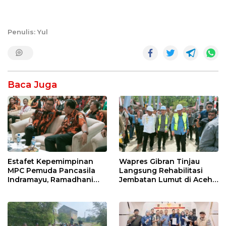
Penulis: Yul
Baca Juga
Estafet Kepemimpinan
Wapres Gibran Tinjau
MPC Pemuda Pancasila
Langsung Rehabilitasi
Indramayu, Ramadhani
Jembatan Lumut di Aceh
Sugianto Dipastikan
Tengah, Targetkan
Pimpin Organisasi Lewat
Konektivitas Pulih Cepat
Muscablub