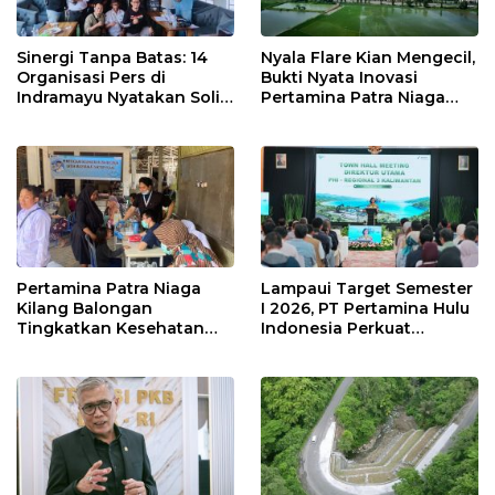
Sinergi Tanpa Batas: 14
Nyala Flare Kian Mengecil,
Organisasi Pers di
Bukti Nyata Inovasi
Indramayu Nyatakan Solid
Pertamina Patra Niaga
di Bawah Naungan FKJI
Kilang Balongan Dukung
Net Zero Emission 2060
Pertamina Patra Niaga
Lampaui Target Semester
Kilang Balongan
I 2026, PT Pertamina Hulu
Tingkatkan Kesehatan
Indonesia Perkuat
Masyarakat melalui
Ketahanan Energi
Pemeriksaan Kesehatan
Nasional Lewat Inovasi &
Rutin dan Edukasi
Keselamatan Kerja
Perawatan Gigi