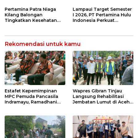
di Bawah Naungan FKJI
Kilang Balongan Dukung
Net Zero Emission 2060
Pertamina Patra Niaga
Lampaui Target Semester
Kilang Balongan
I 2026, PT Pertamina Hulu
Tingkatkan Kesehatan
Indonesia Perkuat
Masyarakat melalui
Ketahanan Energi
Pemeriksaan Kesehatan
Nasional Lewat Inovasi &
Rutin dan Edukasi
Keselamatan Kerja
Perawatan Gigi
Rekomendasi untuk kamu
Estafet Kepemimpinan
Wapres Gibran Tinjau
MPC Pemuda Pancasila
Langsung Rehabilitasi
Indramayu, Ramadhani
Jembatan Lumut di Aceh
Sugianto Dipastikan
Tengah, Targetkan
Pimpin Organisasi Lewat
Konektivitas Pulih Cepat
Muscablub