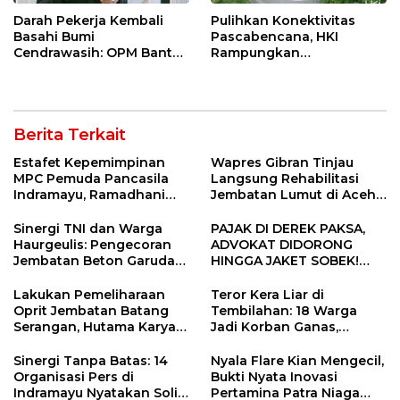
Darah Pekerja Kembali
Pulihkan Konektivitas
Basahi Bumi
Pascabencana, HKI
Cendrawasih: OPM Bantai
Rampungkan
5 Pahlawan Infrastruktur
Penanganan Jalur
di Tolikara!
Lembah Anai dan Malalak
Berita Terkait
Estafet Kepemimpinan
Wapres Gibran Tinjau
MPC Pemuda Pancasila
Langsung Rehabilitasi
Indramayu, Ramadhani
Jembatan Lumut di Aceh
Sugianto Dipastikan
Tengah, Targetkan
Pimpin Organisasi Lewat
Konektivitas Pulih Cepat
Sinergi TNI dan Warga
PAJAK DI DEREK PAKSA,
Muscablub
Haurgeulis: Pengecoran
ADVOKAT DIDORONG
Jembatan Beton Garuda
HINGGA JAKET SOBEK!
di Indramayu Rampung
Ormas & 150 Advokat Riau
Ngamuk Kepung Polresta
Lakukan Pemeliharaan
Teror Kera Liar di
Pekanbaru!
Oprit Jembatan Batang
Tembilahan: 18 Warga
Serangan, Hutama Karya
Jadi Korban Ganas,
Uji Coba Contraflow di KM
Punggung Robek hingga
55 Tol Binjai–Langsa
12 Jahitan!
Sinergi Tanpa Batas: 14
Nyala Flare Kian Mengecil,
Organisasi Pers di
Bukti Nyata Inovasi
Indramayu Nyatakan Solid
Pertamina Patra Niaga