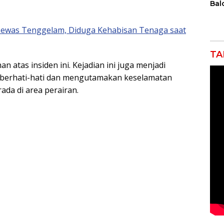
Bal
Tin
Kes
 Tewas Tenggelam, Diduga Kehabisan Tenaga saat
Mas
Pem
Kes
TA
dan
 atas insiden ini. Kejadian ini juga menjadi
Per
u berhati-hati dan mengutamakan keselamatan
rada di area perairan.