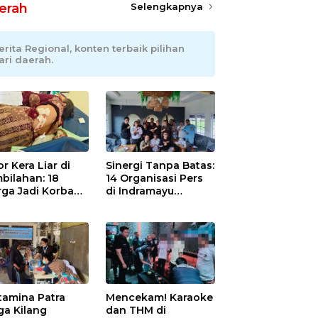
erah
Selengkapnya
erita Regional, konten terbaik pilihan
ari daerah.
r Kera Liar di
Sinergi Tanpa Batas:
bilahan: 18
14 Organisasi Pers
ga Jadi Korban
di Indramayu
as, Punggung
Nyatakan Solid di
ek hingga 12
Bawah Naungan
itan!
FKJI
tamina Patra
Mencekam! Karaoke
ga Kilang
dan THM di