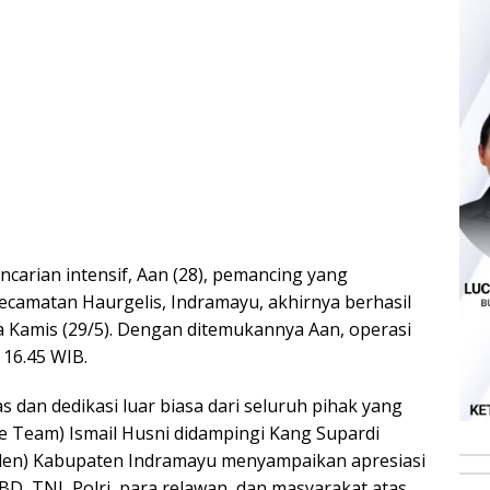
ncarian intensif, Aan (28), pemancing yang
Kecamatan Haurgelis, Indramayu, akhirnya berhasil
Kamis (29/5). Dengan ditemukannya Aan, operasi
 16.45 WIB.
as dan dedikasi luar biasa dari seluruh pihak yang
e Team) Ismail Husni didampingi Kang Supardi
den) Kabupaten Indramayu menyampaikan apresiasi
D, TNI, Polri, para relawan, dan masyarakat atas