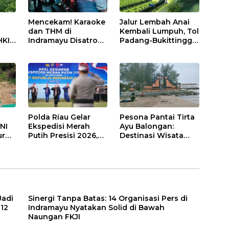
dan Edukasi
Perawatan Gigi
Jalur Lembah Anai
Mencekam! Karaoke
Kembali Lumpuh, Tol
dan THM di
HKI
Padang-Bukittinggi
Indramayu Disatroni
Didesak Jadi Solusi
Aparat, Ratusan
ur
Strategis
Pengunjung Kocar-
n
Kacir Dites Urine!
Polda Riau Gelar
Pesona Pantai Tirta
NI
Ekspedisi Merah
Ayu Balongan:
ur
Putih Presisi 2026,
Destinasi Wisata
Jangkau 17 Desa di
Bahari Aman dan
Wilayah 3T
Nyaman di
Indramayu
Jadi
Sinergi Tanpa Batas: 14 Organisasi Pers di
12
Indramayu Nyatakan Solid di Bawah
Naungan FKJI