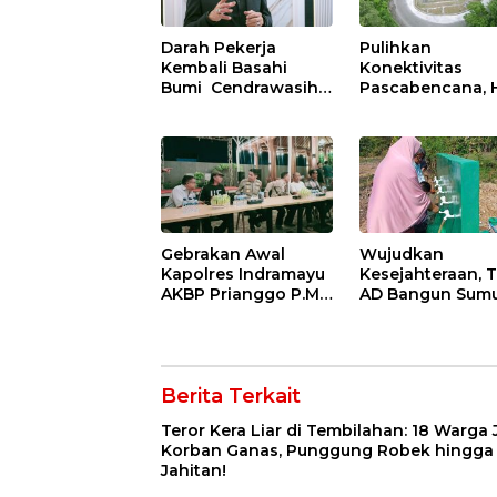
Darah Pekerja
Pulihkan
Kembali Basahi
Konektivitas
Bumi Cendrawasih:
Pascabencana, 
OPM Bantai 5
Rampungkan
Pahlawan
Penanganan Jal
Infrastruktur di
Lembah Anai da
Tolikara!
Malalak
Gebrakan Awal
Wujudkan
Kapolres Indramayu
Kesejahteraan, T
AKBP Prianggo P.M.,
AD Bangun Sum
S.I.K., M.Si : Ajak
Bor Air Bersih di
Wartawan Ngopi
Haurgeulis
Bareng dan Analisa
Indramayu
Program Kerja
Berita Terkait
Teror Kera Liar di Tembilahan: 18 Warga 
Korban Ganas, Punggung Robek hingga 
Jahitan!