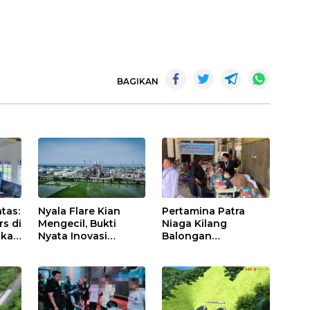
BAGIKAN
Nyala Flare Kian
tas:
Pertamina Patra
Mengecil, Bukti
rs di
Niaga Kilang
Nyata Inovasi
akan
Balongan
Pertamina Patra
Tingkatkan
Niaga Kilang
Kesehatan
Balongan Dukung
Masyarakat melalui
Net Zero Emission
Pemeriksaan
2060
Kesehatan Rutin