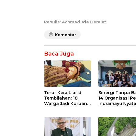
Penulis: Achmad A'la Derajat
Komentar
Baca Juga
Teror Kera Liar di
Sinergi Tanpa Ba
Tembilahan: 18
14 Organisasi Pe
Warga Jadi Korban
Indramayu Nyat
Ganas, Punggung
Solid di Bawah
Robek hingga 12
Naungan FKJI
Jahitan!