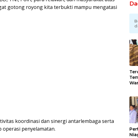
Da
ngat gotong royong kita terbukti mampu mengatasi
B
d
Tero
Tem
War
Gan
Rob
Jah
ivitas koordinasi dan sinergi antarlembaga serta
ap operasi penyelamatan.
Per
Nia