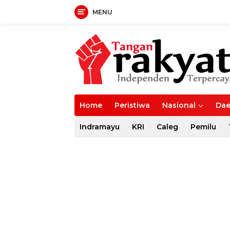
MENU
Langsung
ke
konten
Home
Peristiwa
Nasional
Dae
Indramayu
KRI
Caleg
Pemilu