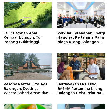
Jalur Lembah Anai
Perkuat Ketahanan Energi
Kembali Lumpuh, Tol
Nasional, Pertamina Patra
Padang-Bukittinggi
Niaga Kilang Balongan
Didesak Jadi Solusi
Perkuat Sinergi Utilisasi
Strategis
Jetty Propylene
Pesona Pantai Tirta Ayu
Berdayakan Eks TKW,
Balongan: Destinasi
BAZMA Pertamina Kilang
Wisata Bahari Aman dan
Balongan Gelar Pelatihan
Nyaman di Indramayu
Tempe Guna Pacu
Ekonomi Desa
Rawadalem