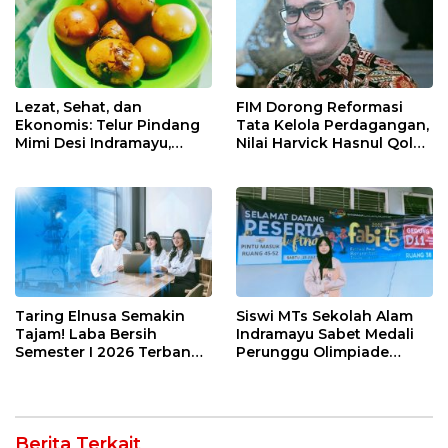
Lezat, Sehat, dan
FIM Dorong Reformasi
Ekonomis: Telur Pindang
Tata Kelola Perdagangan,
Mimi Desi Indramayu,
Nilai Harvick Hasnul Qolbi
Kuliner Tradisional Kaya
Figur Tepat Pimpin Sektor
Rempah yang Bikin
Riil
Ketagihan!
Taring Elnusa Semakin
Siswi MTs Sekolah Alam
Tajam! Laba Bersih
Indramayu Sabet Medali
Semester I 2026 Terbang
Perunggu Olimpiade
29 Persen Berkat Strategi
Matematika Tingkat
Jitu
Nasional 2026
Berita Terkait