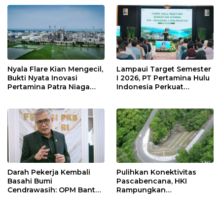
Nyala Flare Kian Mengecil,
Lampaui Target Semester
Bukti Nyata Inovasi
I 2026, PT Pertamina Hulu
Pertamina Patra Niaga
Indonesia Perkuat
Kilang Balongan Dukung
Ketahanan Energi
Net Zero Emission 2060
Nasional Lewat Inovasi &
Keselamatan Kerja
Darah Pekerja Kembali
Pulihkan Konektivitas
Basahi Bumi
Pascabencana, HKI
Cendrawasih: OPM Bantai
Rampungkan
5 Pahlawan Infrastruktur
Penanganan Jalur
di Tolikara!
Lembah Anai dan Malalak