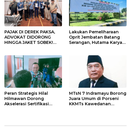
PAJAK DI DEREK PAKSA,
Lakukan Pemeliharaan
ADVOKAT DIDORONG
Oprit Jembatan Batang
HINGGA JAKET SOBEK!
Serangan, Hutama Karya
Ormas & 150 Advokat Riau
Uji Coba Contraflow di KM
Ngamuk Kepung Polresta
55 Tol Binjai–Langsa
Pekanbaru!
Peran Strategis Hilal
MTsN 7 Indramayu Borong
Hilmawan Dorong
Juara Umum di Porseni
Akselerasi Sertifikasi
KKMTs Kawedanan
Kompetensi untuk
Jatibarang 2026
Entaskan Kemiskinan di
Indramayu