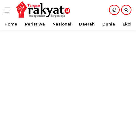
Home
Peristiwa
Nasional
Daerah
Dunia
Ekbis
Langsung
ke
konten