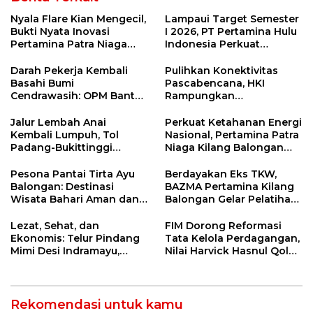
Nyala Flare Kian Mengecil,
Lampaui Target Semester
Bukti Nyata Inovasi
I 2026, PT Pertamina Hulu
Pertamina Patra Niaga
Indonesia Perkuat
Kilang Balongan Dukung
Ketahanan Energi
Net Zero Emission 2060
Nasional Lewat Inovasi &
Darah Pekerja Kembali
Pulihkan Konektivitas
Keselamatan Kerja
Basahi Bumi
Pascabencana, HKI
Cendrawasih: OPM Bantai
Rampungkan
5 Pahlawan Infrastruktur
Penanganan Jalur
di Tolikara!
Lembah Anai dan Malalak
Jalur Lembah Anai
Perkuat Ketahanan Energi
Kembali Lumpuh, Tol
Nasional, Pertamina Patra
Padang-Bukittinggi
Niaga Kilang Balongan
Didesak Jadi Solusi
Perkuat Sinergi Utilisasi
Strategis
Jetty Propylene
Pesona Pantai Tirta Ayu
Berdayakan Eks TKW,
Balongan: Destinasi
BAZMA Pertamina Kilang
Wisata Bahari Aman dan
Balongan Gelar Pelatihan
Nyaman di Indramayu
Tempe Guna Pacu
Ekonomi Desa
Lezat, Sehat, dan
FIM Dorong Reformasi
Rawadalem
Ekonomis: Telur Pindang
Tata Kelola Perdagangan,
Mimi Desi Indramayu,
Nilai Harvick Hasnul Qolbi
Kuliner Tradisional Kaya
Figur Tepat Pimpin Sektor
Rempah yang Bikin
Riil
Ketagihan!
Rekomendasi untuk kamu