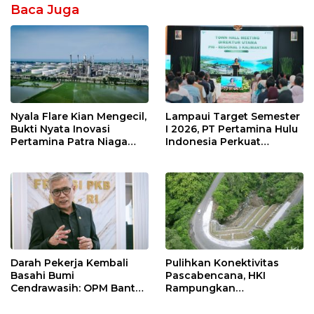
Baca Juga
Nyala Flare Kian Mengecil,
Lampaui Target Semester
Bukti Nyata Inovasi
I 2026, PT Pertamina Hulu
Pertamina Patra Niaga
Indonesia Perkuat
Kilang Balongan Dukung
Ketahanan Energi
Net Zero Emission 2060
Nasional Lewat Inovasi &
Keselamatan Kerja
Darah Pekerja Kembali
Pulihkan Konektivitas
Basahi Bumi
Pascabencana, HKI
Cendrawasih: OPM Bantai
Rampungkan
5 Pahlawan Infrastruktur
Penanganan Jalur
di Tolikara!
Lembah Anai dan Malalak