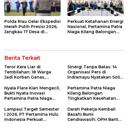
Polda Riau Gelar Ekspedisi
Perkuat Ketahanan Energi
Merah Putih Presisi 2026,
Nasional, Pertamina Patra
Jangkau 17 Desa di
Niaga Kilang Balongan
Wilayah 3T
Perkuat Sinergi Utilisasi
Jetty Propylene
Berita Terkait
Teror Kera Liar di
Sinergi Tanpa Batas: 14
Tembilahan: 18 Warga
Organisasi Pers di
Jadi Korban Ganas,
Indramayu Nyatakan Solid
Punggung Robek hingga
di Bawah Naungan FKJI
12 Jahitan!
Nyala Flare Kian Mengecil,
Pertamina Patra Niaga
Bukti Nyata Inovasi
Kilang Balongan
Pertamina Patra Niaga
Tingkatkan Kesehatan
Kilang Balongan Dukung
Masyarakat melalui
Net Zero Emission 2060
Pemeriksaan Kesehatan
Lampaui Target Semester
Darah Pekerja Kembali
Rutin dan Edukasi
I 2026, PT Pertamina Hulu
Basahi Bumi
Perawatan Gigi
Indonesia Perkuat
Cendrawasih: OPM Bantai
Ketahanan Energi
5 Pahlawan Infrastruktur