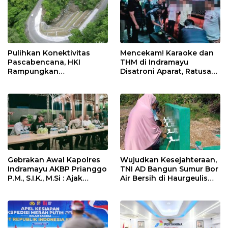
Pulihkan Konektivitas
Mencekam! Karaoke dan
Pascabencana, HKI
THM di Indramayu
Rampungkan
Disatroni Aparat, Ratusan
Penanganan Jalur
Pengunjung Kocar-Kacir
Lembah Anai dan Malalak
Dites Urine!
Gebrakan Awal Kapolres
Wujudkan Kesejahteraan,
Indramayu AKBP Prianggo
TNI AD Bangun Sumur Bor
P.M., S.I.K., M.Si : Ajak
Air Bersih di Haurgeulis
Wartawan Ngopi Bareng
Indramayu
dan Analisa Program Kerja