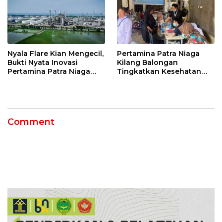
Nyala Flare Kian Mengecil,
Pertamina Patra Niaga
Bukti Nyata Inovasi
Kilang Balongan
Pertamina Patra Niaga
Tingkatkan Kesehatan
Kilang Balongan Dukung
Masyarakat melalui
Net Zero Emission 2060
Pemeriksaan Kesehatan
Rutin dan Edukasi
Perawatan Gigi
Comment