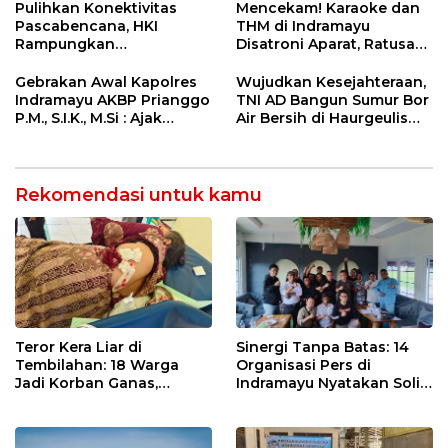
Nasional Lewat Inovasi &
di Tolikara!
Pulihkan Konektivitas
Mencekam! Karaoke dan
Keselamatan Kerja
Pascabencana, HKI
THM di Indramayu
Rampungkan
Disatroni Aparat, Ratusan
Penanganan Jalur
Pengunjung Kocar-Kacir
Lembah Anai dan Malalak
Dites Urine!
Gebrakan Awal Kapolres
Wujudkan Kesejahteraan,
Indramayu AKBP Prianggo
TNI AD Bangun Sumur Bor
P.M., S.I.K., M.Si : Ajak
Air Bersih di Haurgeulis
Wartawan Ngopi Bareng
Indramayu
dan Analisa Program Kerja
Rekomendasi untuk kamu
Teror Kera Liar di
Sinergi Tanpa Batas: 14
Tembilahan: 18 Warga
Organisasi Pers di
Jadi Korban Ganas,
Indramayu Nyatakan Solid
Punggung Robek hingga
di Bawah Naungan FKJI
12 Jahitan!