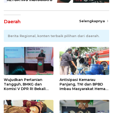
Daerah
Selengkapnya
Berita Regional, konten terbaik pilihan dari daerah.
Wujudkan Pertanian
Antisipasi Kemarau
Tangguh, BMKG dan
Panjang, TNI dan BPBD
Komisi V DPR RI Bekali
Imbau Masyarakat Hemat
Petani Indramayu Lewat
Air dan Waspada
Sekolah Lapang Iklim
Kebakaran