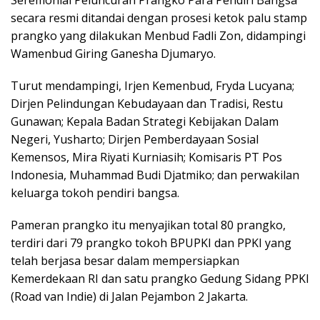
Seremonial Peluncuran Prangko Para Pendiri Bangsa
secara resmi ditandai dengan prosesi ketok palu stamp
prangko yang dilakukan Menbud Fadli Zon, didampingi
Wamenbud Giring Ganesha Djumaryo.
Turut mendampingi, Irjen Kemenbud, Fryda Lucyana;
Dirjen Pelindungan Kebudayaan dan Tradisi, Restu
Gunawan; Kepala Badan Strategi Kebijakan Dalam
Negeri, Yusharto; Dirjen Pemberdayaan Sosial
Kemensos, Mira Riyati Kurniasih; Komisaris PT Pos
Indonesia, Muhammad Budi Djatmiko; dan perwakilan
keluarga tokoh pendiri bangsa.
Pameran prangko itu menyajikan total 80 prangko,
terdiri dari 79 prangko tokoh BPUPKI dan PPKI yang
telah berjasa besar dalam mempersiapkan
Kemerdekaan RI dan satu prangko Gedung Sidang PPKI
(Road van Indie) di Jalan Pejambon 2 Jakarta.