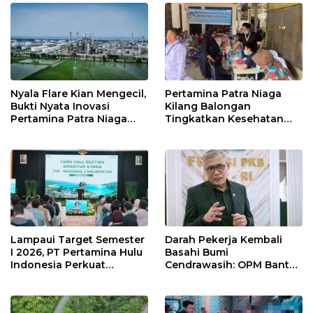
Nyala Flare Kian Mengecil,
Pertamina Patra Niaga
Bukti Nyata Inovasi
Kilang Balongan
Pertamina Patra Niaga
Tingkatkan Kesehatan
Kilang Balongan Dukung
Masyarakat melalui
Net Zero Emission 2060
Pemeriksaan Kesehatan
Rutin dan Edukasi
Perawatan Gigi
Lampaui Target Semester
Darah Pekerja Kembali
I 2026, PT Pertamina Hulu
Basahi Bumi
Indonesia Perkuat
Cendrawasih: OPM Bantai
Ketahanan Energi
5 Pahlawan Infrastruktur
Nasional Lewat Inovasi &
di Tolikara!
Keselamatan Kerja