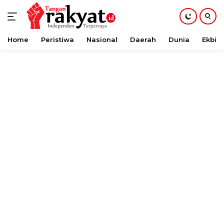
Home
Peristiwa
Nasional
Daerah
Dunia
Ekbis
Langsung
ke
konten