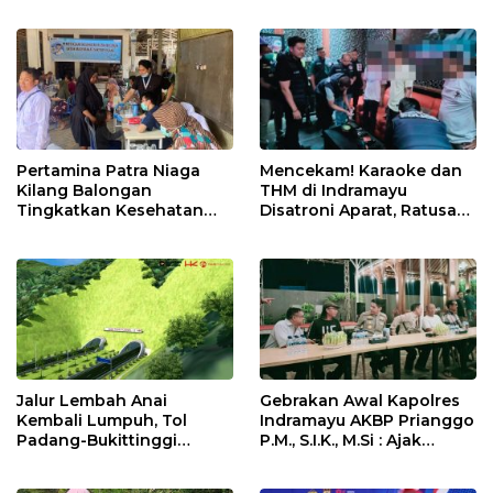
Juara Porseni KKMTs
Jatibarang 2026
Pertamina Patra Niaga
Mencekam! Karaoke dan
Kilang Balongan
THM di Indramayu
Tingkatkan Kesehatan
Disatroni Aparat, Ratusan
Masyarakat melalui
Pengunjung Kocar-Kacir
Pemeriksaan Kesehatan
Dites Urine!
Rutin dan Edukasi
Perawatan Gigi
Jalur Lembah Anai
Gebrakan Awal Kapolres
Kembali Lumpuh, Tol
Indramayu AKBP Prianggo
Padang-Bukittinggi
P.M., S.I.K., M.Si : Ajak
Didesak Jadi Solusi
Wartawan Ngopi Bareng
Strategis
dan Analisa Program Kerja