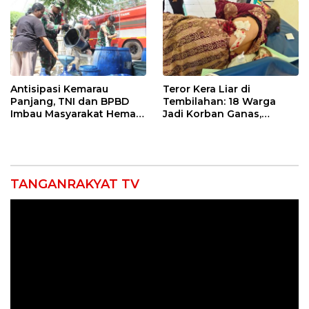
Antisipasi Kemarau
Teror Kera Liar di
Panjang, TNI dan BPBD
Tembilahan: 18 Warga
Imbau Masyarakat Hemat
Jadi Korban Ganas,
Air dan Waspada
Punggung Robek hingga
Kebakaran
12 Jahitan!
TANGANRAKYAT TV