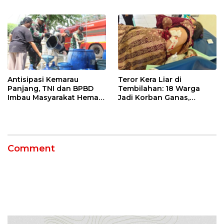
Jatibarang 2026
Petani Indramayu Lewat
Sekolah Lapang Iklim
Antisipasi Kemarau
Teror Kera Liar di
Panjang, TNI dan BPBD
Tembilahan: 18 Warga
Imbau Masyarakat Hemat
Jadi Korban Ganas,
Air dan Waspada
Punggung Robek hingga
Kebakaran
12 Jahitan!
Comment