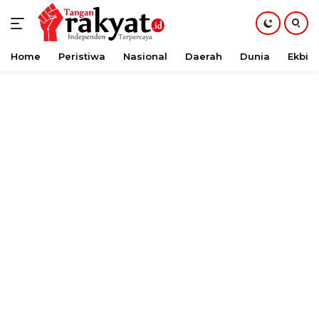
Home
Peristiwa
Nasional
Daerah
Dunia
Ekbis
Langsung
ke
konten