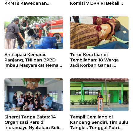
KKMTs Kawedanan
Komisi V DPR RI Bekali
Jatibarang 2026
Petani Indramayu Lewat
Sekolah Lapang Iklim
Antisipasi Kemarau
Teror Kera Liar di
Panjang, TNI dan BPBD
Tembilahan: 18 Warga
Imbau Masyarakat Hemat
Jadi Korban Ganas,
Air dan Waspada
Punggung Robek hingga
Kebakaran
12 Jahitan!
Sinergi Tanpa Batas: 14
Tampil Gemilang di
Organisasi Pers di
Kandang Sendiri, Tim Bulu
Indramayu Nyatakan Solid
Tangkis Tunggal Putri
di Bawah Naungan FKJI
MTsN 2 Indramayu Sabet