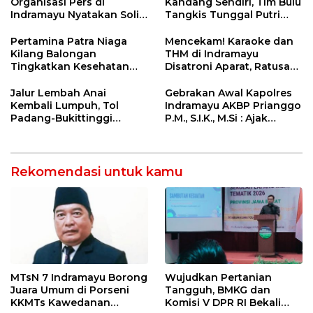
Organisasi Pers di
Kandang Sendiri, Tim Bulu
Indramayu Nyatakan Solid
Tangkis Tunggal Putri
di Bawah Naungan FKJI
MTsN 2 Indramayu Sabet
Juara Porseni KKMTs
Pertamina Patra Niaga
Mencekam! Karaoke dan
Jatibarang 2026
Kilang Balongan
THM di Indramayu
Tingkatkan Kesehatan
Disatroni Aparat, Ratusan
Masyarakat melalui
Pengunjung Kocar-Kacir
Pemeriksaan Kesehatan
Dites Urine!
Jalur Lembah Anai
Gebrakan Awal Kapolres
Rutin dan Edukasi
Kembali Lumpuh, Tol
Indramayu AKBP Prianggo
Perawatan Gigi
Padang-Bukittinggi
P.M., S.I.K., M.Si : Ajak
Didesak Jadi Solusi
Wartawan Ngopi Bareng
Strategis
dan Analisa Program Kerja
Rekomendasi untuk kamu
MTsN 7 Indramayu Borong
Wujudkan Pertanian
Juara Umum di Porseni
Tangguh, BMKG dan
KKMTs Kawedanan
Komisi V DPR RI Bekali