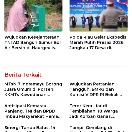
Wujudkan Kesejahteraan,
Polda Riau Gelar Ekspedisi
TNI AD Bangun Sumur Bor
Merah Putih Presisi 2026,
Air Bersih di Haurgeulis
Jangkau 17 Desa di
Indramayu
Wilayah 3T
Berita Terkait
MTsN 7 Indramayu Borong
Wujudkan Pertanian
Juara Umum di Porseni
Tangguh, BMKG dan
KKMTs Kawedanan
Komisi V DPR RI Bekali
Jatibarang 2026
Petani Indramayu Lewat
Sekolah Lapang Iklim
Antisipasi Kemarau
Teror Kera Liar di
Panjang, TNI dan BPBD
Tembilahan: 18 Warga
Imbau Masyarakat Hemat
Jadi Korban Ganas,
Air dan Waspada
Punggung Robek hingga
Kebakaran
12 Jahitan!
Sinergi Tanpa Batas: 14
Tampil Gemilang di