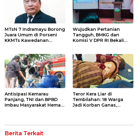
MTsN 7 Indramayu Borong
Wujudkan Pertanian
Juara Umum di Porseni
Tangguh, BMKG dan
KKMTs Kawedanan
Komisi V DPR RI Bekali
Jatibarang 2026
Petani Indramayu Lewat
Sekolah Lapang Iklim
Antisipasi Kemarau
Teror Kera Liar di
Panjang, TNI dan BPBD
Tembilahan: 18 Warga
Imbau Masyarakat Hemat
Jadi Korban Ganas,
Air dan Waspada
Punggung Robek hingga
Kebakaran
12 Jahitan!
Berita Terkait