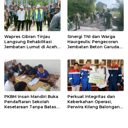
Wapres Gibran Tinjau
Sinergi TNI dan Warga
Langsung Rehabilitasi
Haurgeulis: Pengecoran
Jembatan Lumut di Aceh
Jembatan Beton Garuda
Tengah, Targetkan
di Indramayu Rampung
Konektivitas Pulih Cepat
PKBM Insan Mandiri Buka
Perkuat Integritas dan
Pendaftaran Sekolah
Keberkahan Operasi,
Kesetaraan Tanpa Batas
Perwira Kilang Balongan
Usia
Gelar Doa Bersama