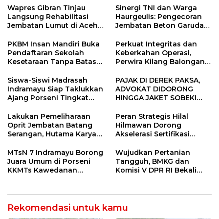
Wapres Gibran Tinjau
Sinergi TNI dan Warga
Langsung Rehabilitasi
Haurgeulis: Pengecoran
Jembatan Lumut di Aceh
Jembatan Beton Garuda
Tengah, Targetkan
di Indramayu Rampung
Konektivitas Pulih Cepat
PKBM Insan Mandiri Buka
Perkuat Integritas dan
Pendaftaran Sekolah
Keberkahan Operasi,
Kesetaraan Tanpa Batas
Perwira Kilang Balongan
Usia
Gelar Doa Bersama
Siswa-Siswi Madrasah
PAJAK DI DEREK PAKSA,
Indramayu Siap Taklukkan
ADVOKAT DIDORONG
Ajang Porseni Tingkat
HINGGA JAKET SOBEK!
Provinsi 2026
Ormas & 150 Advokat Riau
Ngamuk Kepung Polresta
Lakukan Pemeliharaan
Peran Strategis Hilal
Pekanbaru!
Oprit Jembatan Batang
Hilmawan Dorong
Serangan, Hutama Karya
Akselerasi Sertifikasi
Uji Coba Contraflow di KM
Kompetensi untuk
55 Tol Binjai–Langsa
Entaskan Kemiskinan di
MTsN 7 Indramayu Borong
Wujudkan Pertanian
Indramayu
Juara Umum di Porseni
Tangguh, BMKG dan
KKMTs Kawedanan
Komisi V DPR RI Bekali
Jatibarang 2026
Petani Indramayu Lewat
Sekolah Lapang Iklim
Rekomendasi untuk kamu