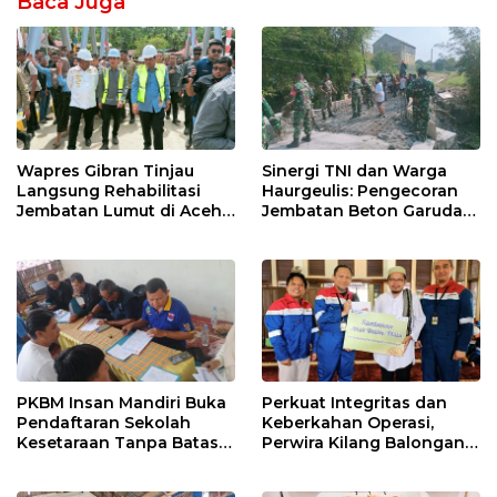
Baca Juga
Wapres Gibran Tinjau
Sinergi TNI dan Warga
Langsung Rehabilitasi
Haurgeulis: Pengecoran
Jembatan Lumut di Aceh
Jembatan Beton Garuda
Tengah, Targetkan
di Indramayu Rampung
Konektivitas Pulih Cepat
PKBM Insan Mandiri Buka
Perkuat Integritas dan
Pendaftaran Sekolah
Keberkahan Operasi,
Kesetaraan Tanpa Batas
Perwira Kilang Balongan
Usia
Gelar Doa Bersama