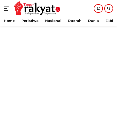
Home
Peristiwa
Nasional
Daerah
Dunia
Ekbis
Langsung
ke
konten