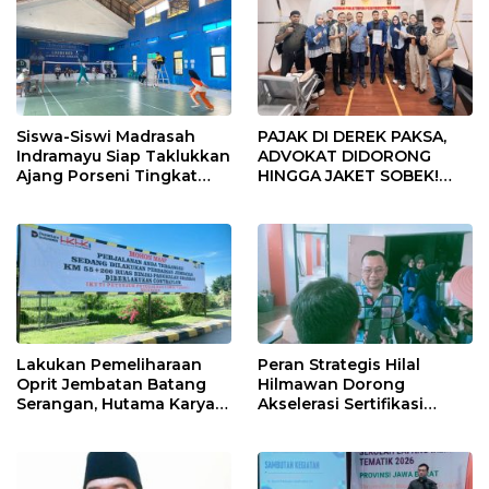
Siswa-Siswi Madrasah
PAJAK DI DEREK PAKSA,
Indramayu Siap Taklukkan
ADVOKAT DIDORONG
Ajang Porseni Tingkat
HINGGA JAKET SOBEK!
Provinsi 2026
Ormas & 150 Advokat Riau
Ngamuk Kepung Polresta
Pekanbaru!
Lakukan Pemeliharaan
Peran Strategis Hilal
Oprit Jembatan Batang
Hilmawan Dorong
Serangan, Hutama Karya
Akselerasi Sertifikasi
Uji Coba Contraflow di KM
Kompetensi untuk
55 Tol Binjai–Langsa
Entaskan Kemiskinan di
Indramayu