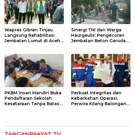
Wapres Gibran Tinjau
Sinergi TNI dan Warga
Langsung Rehabilitasi
Haurgeulis: Pengecoran
Jembatan Lumut di Aceh
Jembatan Beton Garuda
Tengah, Targetkan
di Indramayu Rampung
Konektivitas Pulih Cepat
PKBM Insan Mandiri Buka
Perkuat Integritas dan
Pendaftaran Sekolah
Keberkahan Operasi,
Kesetaraan Tanpa Batas
Perwira Kilang Balongan
Usia
Gelar Doa Bersama
TANGANRAKYAT TV