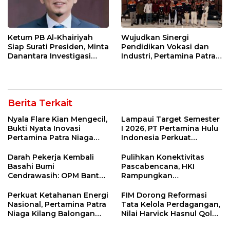
Ketum PB Al-Khairiyah
Wujudkan Sinergi
Siap Surati Presiden, Minta
Pendidikan Vokasi dan
Danantara Investigasi
Industri, Pertamina Patra
Impor Baja Slab PT KRAS
Niaga Kilang Balongan
Sambut Kunjungan
Politeknik Negeri
Bandung
Berita Terkait
Nyala Flare Kian Mengecil,
Lampaui Target Semester
Bukti Nyata Inovasi
I 2026, PT Pertamina Hulu
Pertamina Patra Niaga
Indonesia Perkuat
Kilang Balongan Dukung
Ketahanan Energi
Net Zero Emission 2060
Nasional Lewat Inovasi &
Darah Pekerja Kembali
Pulihkan Konektivitas
Keselamatan Kerja
Basahi Bumi
Pascabencana, HKI
Cendrawasih: OPM Bantai
Rampungkan
5 Pahlawan Infrastruktur
Penanganan Jalur
di Tolikara!
Lembah Anai dan Malalak
Perkuat Ketahanan Energi
FIM Dorong Reformasi
Nasional, Pertamina Patra
Tata Kelola Perdagangan,
Niaga Kilang Balongan
Nilai Harvick Hasnul Qolbi
Perkuat Sinergi Utilisasi
Figur Tepat Pimpin Sektor