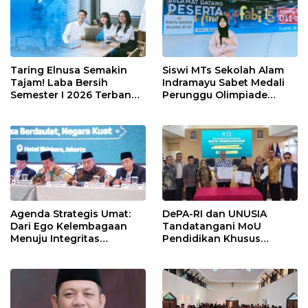
Taring Elnusa Semakin
Siswi MTs Sekolah Alam
Tajam! Laba Bersih
Indramayu Sabet Medali
Semester I 2026 Terbang
Perunggu Olimpiade
29 Persen Berkat Strategi
Matematika Tingkat
Jitu
Nasional 2026
Agenda Strategis Umat:
DePA-RI dan UNUSIA
Dari Ego Kelembagaan
Tandatangani MoU
Menuju Integritas
Pendidikan Khusus
Kebangsaan
Profesi Advokat