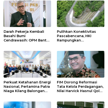
Keselamatan Kerja
Darah Pekerja Kembali
Pulihkan Konektivitas
Basahi Bumi
Pascabencana, HKI
Cendrawasih: OPM Bantai
Rampungkan
5 Pahlawan Infrastruktur
Penanganan Jalur
di Tolikara!
Lembah Anai dan Malalak
Perkuat Ketahanan Energi
FIM Dorong Reformasi
Nasional, Pertamina Patra
Tata Kelola Perdagangan,
Niaga Kilang Balongan
Nilai Harvick Hasnul Qolbi
Perkuat Sinergi Utilisasi
Figur Tepat Pimpin Sektor
Jetty Propylene
Riil