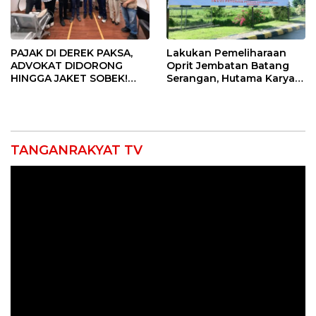
PAJAK DI DEREK PAKSA,
Lakukan Pemeliharaan
ADVOKAT DIDORONG
Oprit Jembatan Batang
HINGGA JAKET SOBEK!
Serangan, Hutama Karya
Ormas & 150 Advokat Riau
Uji Coba Contraflow di KM
Ngamuk Kepung Polresta
55 Tol Binjai–Langsa
Pekanbaru!
TANGANRAKYAT TV