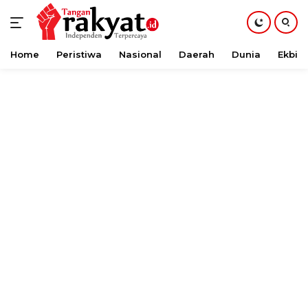
Home
Peristiwa
Nasional
Daerah
Dunia
Ekbis
Langsung
ke
konten