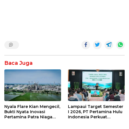
Baca Juga
Nyala Flare Kian Mengecil,
Lampaui Target Semester
Bukti Nyata Inovasi
I 2026, PT Pertamina Hulu
Pertamina Patra Niaga
Indonesia Perkuat
Kilang Balongan Dukung
Ketahanan Energi
Net Zero Emission 2060
Nasional Lewat Inovasi &