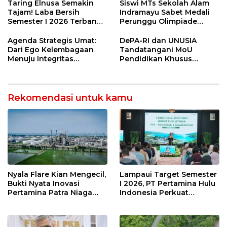
Jetty Propylene
Riil
Taring Elnusa Semakin
Siswi MTs Sekolah Alam
Tajam! Laba Bersih
Indramayu Sabet Medali
Semester I 2026 Terbang
Perunggu Olimpiade
29 Persen Berkat Strategi
Matematika Tingkat
Jitu
Nasional 2026
Agenda Strategis Umat:
DePA-RI dan UNUSIA
Dari Ego Kelembagaan
Tandatangani MoU
Menuju Integritas
Pendidikan Khusus
Kebangsaan
Profesi Advokat
Rekomendasi untuk kamu
Nyala Flare Kian Mengecil,
Lampaui Target Semester
Bukti Nyata Inovasi
I 2026, PT Pertamina Hulu
Pertamina Patra Niaga
Indonesia Perkuat
Kilang Balongan Dukung
Ketahanan Energi
Net Zero Emission 2060
Nasional Lewat Inovasi &
Keselamatan Kerja