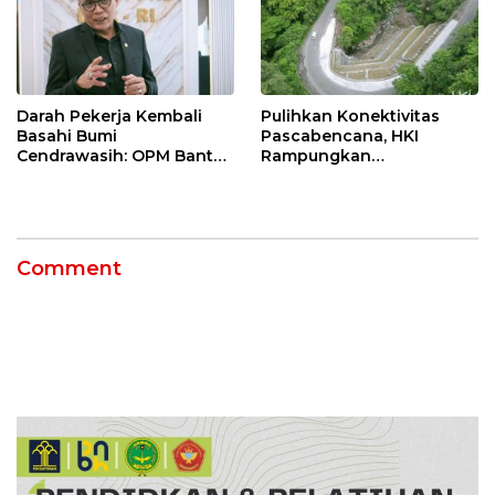
Darah Pekerja Kembali
Pulihkan Konektivitas
Basahi Bumi
Pascabencana, HKI
Cendrawasih: OPM Bantai
Rampungkan
5 Pahlawan Infrastruktur
Penanganan Jalur
di Tolikara!
Lembah Anai dan Malalak
Comment