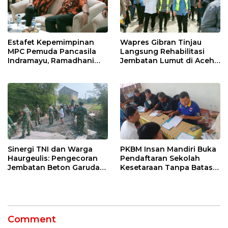
Estafet Kepemimpinan
Wapres Gibran Tinjau
MPC Pemuda Pancasila
Langsung Rehabilitasi
Indramayu, Ramadhani
Jembatan Lumut di Aceh
Sugianto Dipastikan
Tengah, Targetkan
Pimpin Organisasi Lewat
Konektivitas Pulih Cepat
Muscablub
Sinergi TNI dan Warga
PKBM Insan Mandiri Buka
Haurgeulis: Pengecoran
Pendaftaran Sekolah
Jembatan Beton Garuda
Kesetaraan Tanpa Batas
di Indramayu Rampung
Usia
Comment