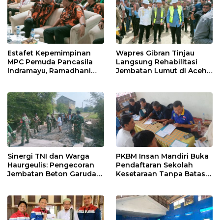
Estafet Kepemimpinan
Wapres Gibran Tinjau
MPC Pemuda Pancasila
Langsung Rehabilitasi
Indramayu, Ramadhani
Jembatan Lumut di Aceh
Sugianto Dipastikan
Tengah, Targetkan
Pimpin Organisasi Lewat
Konektivitas Pulih Cepat
Muscablub
Sinergi TNI dan Warga
PKBM Insan Mandiri Buka
Haurgeulis: Pengecoran
Pendaftaran Sekolah
Jembatan Beton Garuda
Kesetaraan Tanpa Batas
di Indramayu Rampung
Usia