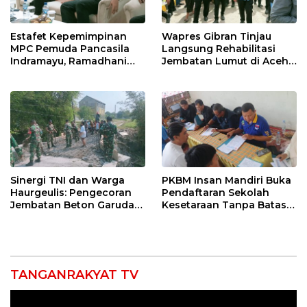
Estafet Kepemimpinan
Wapres Gibran Tinjau
MPC Pemuda Pancasila
Langsung Rehabilitasi
Indramayu, Ramadhani
Jembatan Lumut di Aceh
Sugianto Dipastikan
Tengah, Targetkan
Pimpin Organisasi Lewat
Konektivitas Pulih Cepat
Muscablub
Sinergi TNI dan Warga
PKBM Insan Mandiri Buka
Haurgeulis: Pengecoran
Pendaftaran Sekolah
Jembatan Beton Garuda
Kesetaraan Tanpa Batas
di Indramayu Rampung
Usia
TANGANRAKYAT TV