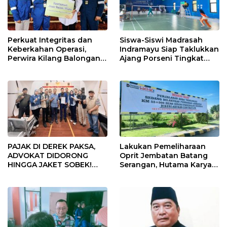
Perkuat Integritas dan
Siswa-Siswi Madrasah
Keberkahan Operasi,
Indramayu Siap Taklukkan
Perwira Kilang Balongan
Ajang Porseni Tingkat
Gelar Doa Bersama
Provinsi 2026
PAJAK DI DEREK PAKSA,
Lakukan Pemeliharaan
ADVOKAT DIDORONG
Oprit Jembatan Batang
HINGGA JAKET SOBEK!
Serangan, Hutama Karya
Ormas & 150 Advokat Riau
Uji Coba Contraflow di KM
Ngamuk Kepung Polresta
55 Tol Binjai–Langsa
Pekanbaru!