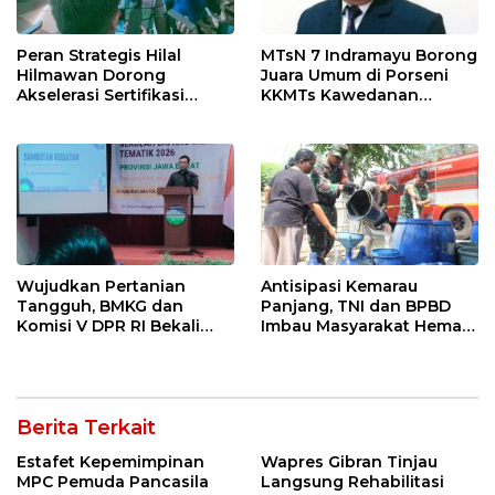
Peran Strategis Hilal
MTsN 7 Indramayu Borong
Hilmawan Dorong
Juara Umum di Porseni
Akselerasi Sertifikasi
KKMTs Kawedanan
Kompetensi untuk
Jatibarang 2026
Entaskan Kemiskinan di
Indramayu
Wujudkan Pertanian
Antisipasi Kemarau
Tangguh, BMKG dan
Panjang, TNI dan BPBD
Komisi V DPR RI Bekali
Imbau Masyarakat Hemat
Petani Indramayu Lewat
Air dan Waspada
Sekolah Lapang Iklim
Kebakaran
Berita Terkait
Estafet Kepemimpinan
Wapres Gibran Tinjau
MPC Pemuda Pancasila
Langsung Rehabilitasi