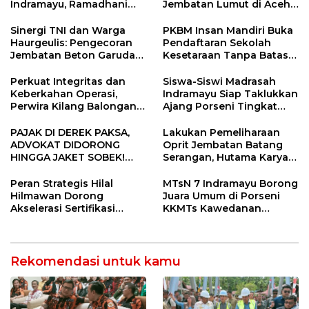
Indramayu, Ramadhani
Jembatan Lumut di Aceh
Sugianto Dipastikan
Tengah, Targetkan
Pimpin Organisasi Lewat
Konektivitas Pulih Cepat
Sinergi TNI dan Warga
PKBM Insan Mandiri Buka
Muscablub
Haurgeulis: Pengecoran
Pendaftaran Sekolah
Jembatan Beton Garuda
Kesetaraan Tanpa Batas
di Indramayu Rampung
Usia
Perkuat Integritas dan
Siswa-Siswi Madrasah
Keberkahan Operasi,
Indramayu Siap Taklukkan
Perwira Kilang Balongan
Ajang Porseni Tingkat
Gelar Doa Bersama
Provinsi 2026
PAJAK DI DEREK PAKSA,
Lakukan Pemeliharaan
ADVOKAT DIDORONG
Oprit Jembatan Batang
HINGGA JAKET SOBEK!
Serangan, Hutama Karya
Ormas & 150 Advokat Riau
Uji Coba Contraflow di KM
Ngamuk Kepung Polresta
55 Tol Binjai–Langsa
Peran Strategis Hilal
MTsN 7 Indramayu Borong
Pekanbaru!
Hilmawan Dorong
Juara Umum di Porseni
Akselerasi Sertifikasi
KKMTs Kawedanan
Kompetensi untuk
Jatibarang 2026
Entaskan Kemiskinan di
Indramayu
Rekomendasi untuk kamu