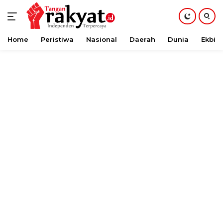
Home
Peristiwa
Nasional
Daerah
Dunia
Ekbis
Langsung
ke
konten