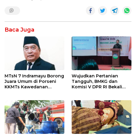
Baca Juga
MTsN 7 Indramayu Borong
Wujudkan Pertanian
Juara Umum di Porseni
Tangguh, BMKG dan
KKMTs Kawedanan
Komisi V DPR RI Bekali
Jatibarang 2026
Petani Indramayu Lewat
Sekolah Lapang Iklim