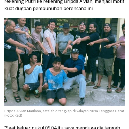
rekening Putri ke rekening Bripda Alvian, menjadi motif
kuat dugaan pembunuhan berencana ini.
Bripda Alvian Maulana, setelah ditangkap di wilayah Nusa Tenggara Barat
(Foto: Red)
​”Saat keluar pukul 05.04 itu saya menduga dia tengah