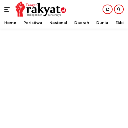
Home
Peristiwa
Nasional
Daerah
Dunia
Ekbis
Langsung
ke
konten