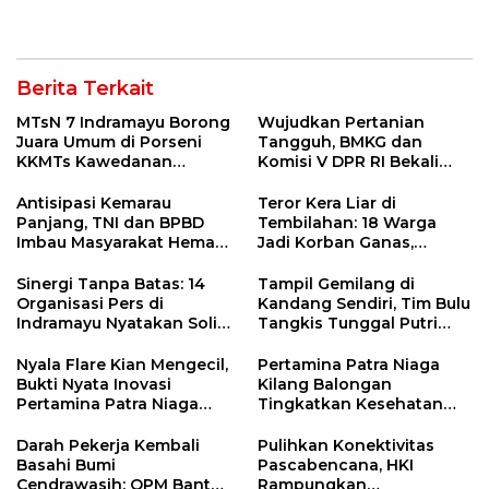
Pengunjung Kocar-Kacir
Didesak Jadi Solusi
Dites Urine!
Strategis
Berita Terkait
MTsN 7 Indramayu Borong
Wujudkan Pertanian
Juara Umum di Porseni
Tangguh, BMKG dan
KKMTs Kawedanan
Komisi V DPR RI Bekali
Jatibarang 2026
Petani Indramayu Lewat
Sekolah Lapang Iklim
Antisipasi Kemarau
Teror Kera Liar di
Panjang, TNI dan BPBD
Tembilahan: 18 Warga
Imbau Masyarakat Hemat
Jadi Korban Ganas,
Air dan Waspada
Punggung Robek hingga
Kebakaran
12 Jahitan!
Sinergi Tanpa Batas: 14
Tampil Gemilang di
Organisasi Pers di
Kandang Sendiri, Tim Bulu
Indramayu Nyatakan Solid
Tangkis Tunggal Putri
di Bawah Naungan FKJI
MTsN 2 Indramayu Sabet
Juara Porseni KKMTs
Nyala Flare Kian Mengecil,
Pertamina Patra Niaga
Jatibarang 2026
Bukti Nyata Inovasi
Kilang Balongan
Pertamina Patra Niaga
Tingkatkan Kesehatan
Kilang Balongan Dukung
Masyarakat melalui
Net Zero Emission 2060
Pemeriksaan Kesehatan
Darah Pekerja Kembali
Pulihkan Konektivitas
Rutin dan Edukasi
Basahi Bumi
Pascabencana, HKI
Perawatan Gigi
Cendrawasih: OPM Bantai
Rampungkan