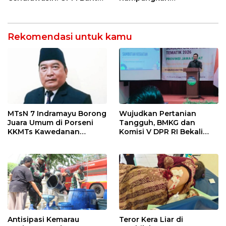
5 Pahlawan Infrastruktur
Penanganan Jalur
di Tolikara!
Lembah Anai dan Malalak
Rekomendasi untuk kamu
MTsN 7 Indramayu Borong
Wujudkan Pertanian
Juara Umum di Porseni
Tangguh, BMKG dan
KKMTs Kawedanan
Komisi V DPR RI Bekali
Jatibarang 2026
Petani Indramayu Lewat
Sekolah Lapang Iklim
Antisipasi Kemarau
Teror Kera Liar di