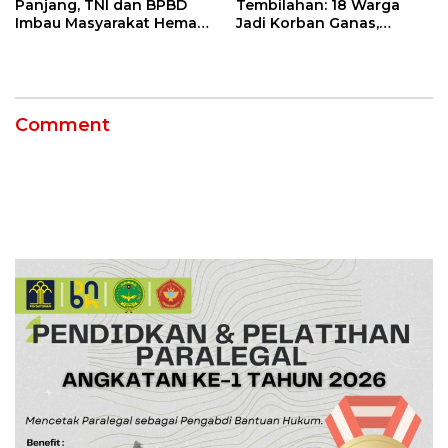
Panjang, TNI dan BPBD
Tembilahan: 18 Warga
Imbau Masyarakat Hemat
Jadi Korban Ganas,
Air dan Waspada
Punggung Robek hingga
Kebakaran
12 Jahitan!
Comment