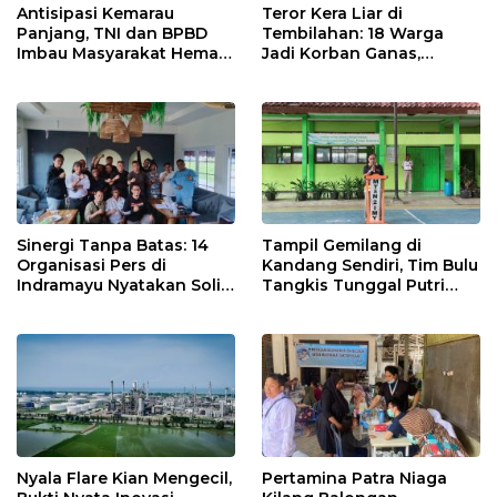
Antisipasi Kemarau
Teror Kera Liar di
Panjang, TNI dan BPBD
Tembilahan: 18 Warga
Imbau Masyarakat Hemat
Jadi Korban Ganas,
Air dan Waspada
Punggung Robek hingga
Kebakaran
12 Jahitan!
Sinergi Tanpa Batas: 14
Tampil Gemilang di
Organisasi Pers di
Kandang Sendiri, Tim Bulu
Indramayu Nyatakan Solid
Tangkis Tunggal Putri
di Bawah Naungan FKJI
MTsN 2 Indramayu Sabet
Juara Porseni KKMTs
Jatibarang 2026
Nyala Flare Kian Mengecil,
Pertamina Patra Niaga