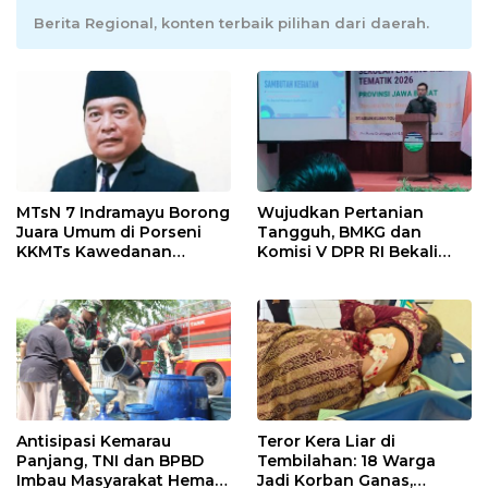
Berita Regional, konten terbaik pilihan dari daerah.
MTsN 7 Indramayu Borong
Wujudkan Pertanian
Juara Umum di Porseni
Tangguh, BMKG dan
KKMTs Kawedanan
Komisi V DPR RI Bekali
Jatibarang 2026
Petani Indramayu Lewat
Sekolah Lapang Iklim
Antisipasi Kemarau
Teror Kera Liar di
Panjang, TNI dan BPBD
Tembilahan: 18 Warga
Imbau Masyarakat Hemat
Jadi Korban Ganas,