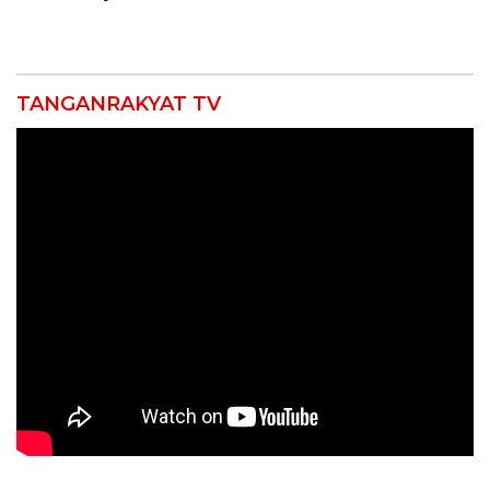
Air dan Waspada
Punggung Robek hingga
Kebakaran
12 Jahitan!
TANGANRAKYAT TV