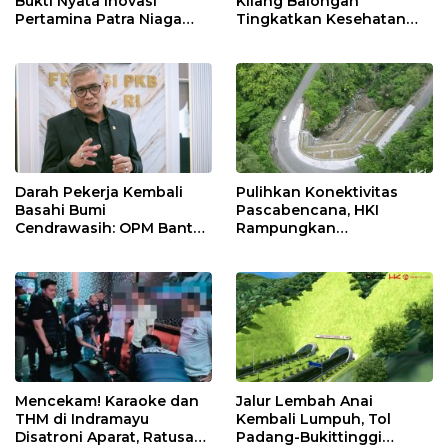
Bukti Nyata Inovasi
Kilang Balongan
Pertamina Patra Niaga
Tingkatkan Kesehatan
Kilang Balongan Dukung
Masyarakat melalui
Net Zero Emission 2060
Pemeriksaan Kesehatan
Rutin dan Edukasi
Perawatan Gigi
Darah Pekerja Kembali
Pulihkan Konektivitas
Basahi Bumi
Pascabencana, HKI
Cendrawasih: OPM Bantai
Rampungkan
5 Pahlawan Infrastruktur
Penanganan Jalur
di Tolikara!
Lembah Anai dan Malalak
Mencekam! Karaoke dan
Jalur Lembah Anai
THM di Indramayu
Kembali Lumpuh, Tol
Disatroni Aparat, Ratusan
Padang-Bukittinggi