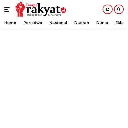
Home
Peristiwa
Nasional
Daerah
Dunia
Ekbis
Langsung
ke
konten