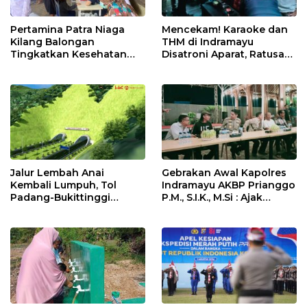
Pertamina Patra Niaga
Mencekam! Karaoke dan
Kilang Balongan
THM di Indramayu
Tingkatkan Kesehatan
Disatroni Aparat, Ratusan
Masyarakat melalui
Pengunjung Kocar-Kacir
Pemeriksaan Kesehatan
Dites Urine!
Rutin dan Edukasi
Perawatan Gigi
Jalur Lembah Anai
Gebrakan Awal Kapolres
Kembali Lumpuh, Tol
Indramayu AKBP Prianggo
Padang-Bukittinggi
P.M., S.I.K., M.Si : Ajak
Didesak Jadi Solusi
Wartawan Ngopi Bareng
Strategis
dan Analisa Program Kerja