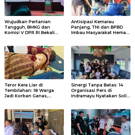
Wujudkan Pertanian
Antisipasi Kemarau
Tangguh, BMKG dan
Panjang, TNI dan BPBD
Komisi V DPR RI Bekali
Imbau Masyarakat Hemat
Petani Indramayu Lewat
Air dan Waspada
Sekolah Lapang Iklim
Kebakaran
Teror Kera Liar di
Sinergi Tanpa Batas: 14
Tembilahan: 18 Warga
Organisasi Pers di
Jadi Korban Ganas,
Indramayu Nyatakan Solid
Punggung Robek hingga
di Bawah Naungan FKJI
12 Jahitan!