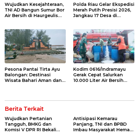
Wujudkan Kesejahteraan,
Polda Riau Gelar Ekspedisi
TNI AD Bangun Sumur Bor
Merah Putih Presisi 2026,
Air Bersih di Haurgeulis
Jangkau 17 Desa di
Indramayu
Wilayah 3T
Pesona Pantai Tirta Ayu
Kodim 0616/Indramayu
Balongan: Destinasi
Gerak Cepat Salurkan
Wisata Bahari Aman dan
10.000 Liter Air Bersih
Nyaman di Indramayu
untuk Warga Krangkeng
Berita Terkait
Wujudkan Pertanian
Antisipasi Kemarau
Tangguh, BMKG dan
Panjang, TNI dan BPBD
Komisi V DPR RI Bekali
Imbau Masyarakat Hemat
Petani Indramayu Lewat
Air dan Waspada