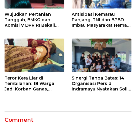
Wujudkan Pertanian
Antisipasi Kemarau
Tangguh, BMKG dan
Panjang, TNI dan BPBD
Komisi V DPR RI Bekali
Imbau Masyarakat Hemat
Petani Indramayu Lewat
Air dan Waspada
Sekolah Lapang Iklim
Kebakaran
Teror Kera Liar di
Sinergi Tanpa Batas: 14
Tembilahan: 18 Warga
Organisasi Pers di
Jadi Korban Ganas,
Indramayu Nyatakan Solid
Punggung Robek hingga
di Bawah Naungan FKJI
12 Jahitan!
Comment