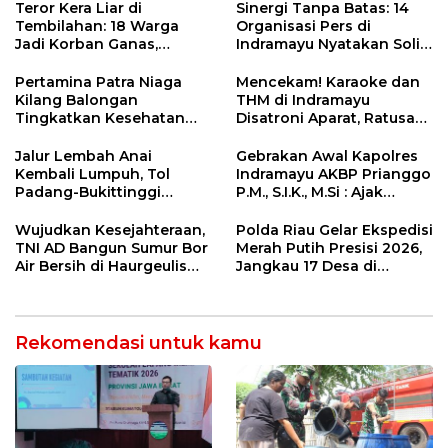
Sekolah Lapang Iklim
Kebakaran
Teror Kera Liar di
Sinergi Tanpa Batas: 14
Tembilahan: 18 Warga
Organisasi Pers di
Jadi Korban Ganas,
Indramayu Nyatakan Solid
Punggung Robek hingga
di Bawah Naungan FKJI
12 Jahitan!
Pertamina Patra Niaga
Mencekam! Karaoke dan
Kilang Balongan
THM di Indramayu
Tingkatkan Kesehatan
Disatroni Aparat, Ratusan
Masyarakat melalui
Pengunjung Kocar-Kacir
Pemeriksaan Kesehatan
Dites Urine!
Jalur Lembah Anai
Gebrakan Awal Kapolres
Rutin dan Edukasi
Kembali Lumpuh, Tol
Indramayu AKBP Prianggo
Perawatan Gigi
Padang-Bukittinggi
P.M., S.I.K., M.Si : Ajak
Didesak Jadi Solusi
Wartawan Ngopi Bareng
Strategis
dan Analisa Program Kerja
Wujudkan Kesejahteraan,
Polda Riau Gelar Ekspedisi
TNI AD Bangun Sumur Bor
Merah Putih Presisi 2026,
Air Bersih di Haurgeulis
Jangkau 17 Desa di
Indramayu
Wilayah 3T
Rekomendasi untuk kamu