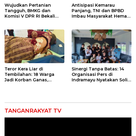
Wujudkan Pertanian
Antisipasi Kemarau
Tangguh, BMKG dan
Panjang, TNI dan BPBD
Komisi V DPR RI Bekali
Imbau Masyarakat Hemat
Petani Indramayu Lewat
Air dan Waspada
Sekolah Lapang Iklim
Kebakaran
Teror Kera Liar di
Sinergi Tanpa Batas: 14
Tembilahan: 18 Warga
Organisasi Pers di
Jadi Korban Ganas,
Indramayu Nyatakan Solid
Punggung Robek hingga
di Bawah Naungan FKJI
12 Jahitan!
TANGANRAKYAT TV