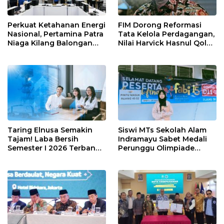
Perkuat Ketahanan Energi
FIM Dorong Reformasi
Nasional, Pertamina Patra
Tata Kelola Perdagangan,
Niaga Kilang Balongan
Nilai Harvick Hasnul Qolbi
Perkuat Sinergi Utilisasi
Figur Tepat Pimpin Sektor
Jetty Propylene
Riil
Taring Elnusa Semakin
Siswi MTs Sekolah Alam
Tajam! Laba Bersih
Indramayu Sabet Medali
Semester I 2026 Terbang
Perunggu Olimpiade
29 Persen Berkat Strategi
Matematika Tingkat
Jitu
Nasional 2026