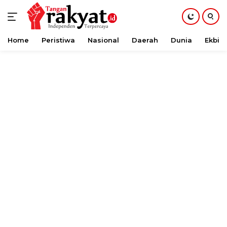
Home
Peristiwa
Nasional
Daerah
Dunia
Ekbis
Langsung
ke
konten