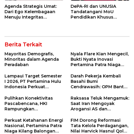
Agenda Strategis Umat:
DePA-RI dan UNUSIA
Dari Ego Kelembagaan
Tandatangani MoU
Menuju Integritas
Pendidikan Khusus
Kebangsaan
Profesi Advokat
Berita Terkait
Mayoritas Demografis,
Nyala Flare Kian Mengecil,
Minoritas dalam Agenda
Bukti Nyata Inovasi
Peradaban
Pertamina Patra Niaga
Kilang Balongan Dukung
Net Zero Emission 2060
Lampaui Target Semester
Darah Pekerja Kembali
I 2026, PT Pertamina Hulu
Basahi Bumi
Indonesia Perkuat
Cendrawasih: OPM Bantai
Ketahanan Energi
5 Pahlawan Infrastruktur
Nasional Lewat Inovasi &
di Tolikara!
Pulihkan Konektivitas
Raksasa Teluk Mengamuk:
Keselamatan Kerja
Pascabencana, HKI
Saat Iran Mengoyak
Rampungkan
Arogansi AS dan
Penanganan Jalur
Sekutunya!
Lembah Anai dan Malalak
Perkuat Ketahanan Energi
FIM Dorong Reformasi
Nasional, Pertamina Patra
Tata Kelola Perdagangan,
Niaga Kilang Balongan
Nilai Harvick Hasnul Qolbi