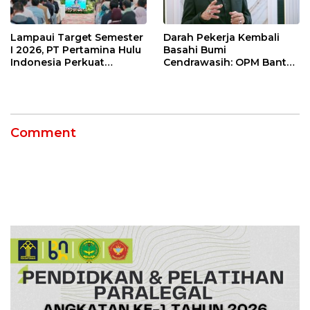
Lampaui Target Semester
Darah Pekerja Kembali
I 2026, PT Pertamina Hulu
Basahi Bumi
Indonesia Perkuat
Cendrawasih: OPM Bantai
Ketahanan Energi
5 Pahlawan Infrastruktur
Nasional Lewat Inovasi &
di Tolikara!
Keselamatan Kerja
Comment