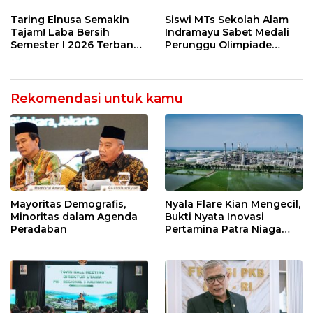
Perkuat Sinergi Utilisasi
Figur Tepat Pimpin Sektor
Jetty Propylene
Riil
Taring Elnusa Semakin
Siswi MTs Sekolah Alam
Tajam! Laba Bersih
Indramayu Sabet Medali
Semester I 2026 Terbang
Perunggu Olimpiade
29 Persen Berkat Strategi
Matematika Tingkat
Jitu
Nasional 2026
Rekomendasi untuk kamu
Mayoritas Demografis,
Nyala Flare Kian Mengecil,
Minoritas dalam Agenda
Bukti Nyata Inovasi
Peradaban
Pertamina Patra Niaga
Kilang Balongan Dukung
Net Zero Emission 2060