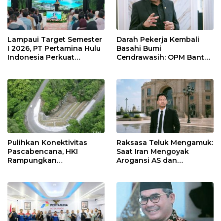
Lampaui Target Semester
Darah Pekerja Kembali
I 2026, PT Pertamina Hulu
Basahi Bumi
Indonesia Perkuat
Cendrawasih: OPM Bantai
Ketahanan Energi
5 Pahlawan Infrastruktur
Nasional Lewat Inovasi &
di Tolikara!
Keselamatan Kerja
Pulihkan Konektivitas
Raksasa Teluk Mengamuk:
Pascabencana, HKI
Saat Iran Mengoyak
Rampungkan
Arogansi AS dan
Penanganan Jalur
Sekutunya!
Lembah Anai dan Malalak