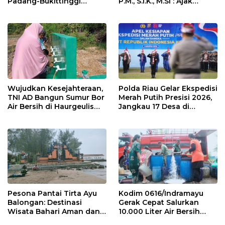
Padang-Bukittinggi
P.M., S.I.K., M.Si : Ajak
Didesak Jadi Solusi
Wartawan Ngopi Bareng
Strategis
dan Analisa Program Kerja
Wujudkan Kesejahteraan,
Polda Riau Gelar Ekspedisi
TNI AD Bangun Sumur Bor
Merah Putih Presisi 2026,
Air Bersih di Haurgeulis
Jangkau 17 Desa di
Indramayu
Wilayah 3T
Pesona Pantai Tirta Ayu
Kodim 0616/Indramayu
Balongan: Destinasi
Gerak Cepat Salurkan
Wisata Bahari Aman dan
10.000 Liter Air Bersih
Nyaman di Indramayu
untuk Warga Krangkeng