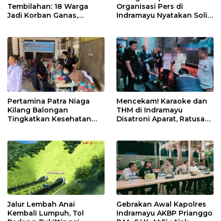
Tembilahan: 18 Warga
Organisasi Pers di
Jadi Korban Ganas,
Indramayu Nyatakan Solid
Punggung Robek hingga
di Bawah Naungan FKJI
12 Jahitan!
Pertamina Patra Niaga
Mencekam! Karaoke dan
Kilang Balongan
THM di Indramayu
Tingkatkan Kesehatan
Disatroni Aparat, Ratusan
Masyarakat melalui
Pengunjung Kocar-Kacir
Pemeriksaan Kesehatan
Dites Urine!
Rutin dan Edukasi
Perawatan Gigi
Jalur Lembah Anai
Gebrakan Awal Kapolres
Kembali Lumpuh, Tol
Indramayu AKBP Prianggo