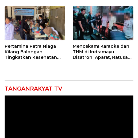
12 Jahitan!
Pertamina Patra Niaga
Mencekam! Karaoke dan
Kilang Balongan
THM di Indramayu
Tingkatkan Kesehatan
Disatroni Aparat, Ratusan
Masyarakat melalui
Pengunjung Kocar-Kacir
Pemeriksaan Kesehatan
Dites Urine!
Rutin dan Edukasi
Perawatan Gigi
TANGANRAKYAT TV