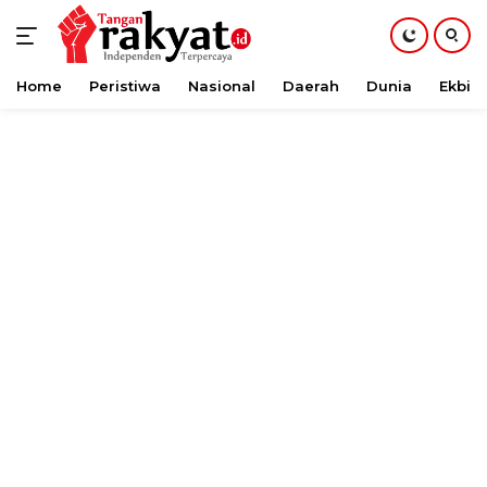
Home
Peristiwa
Nasional
Daerah
Dunia
Ekbis
Langsung
ke
konten