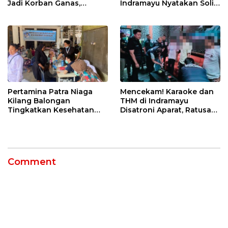
Jadi Korban Ganas,
Indramayu Nyatakan Solid
Punggung Robek hingga
di Bawah Naungan FKJI
12 Jahitan!
Pertamina Patra Niaga
Mencekam! Karaoke dan
Kilang Balongan
THM di Indramayu
Tingkatkan Kesehatan
Disatroni Aparat, Ratusan
Masyarakat melalui
Pengunjung Kocar-Kacir
Pemeriksaan Kesehatan
Dites Urine!
Rutin dan Edukasi
Perawatan Gigi
Comment