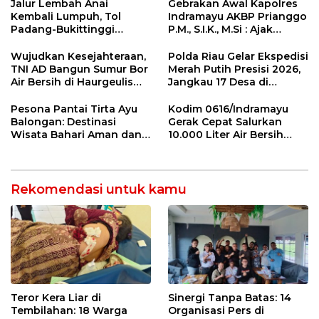
Pemeriksaan Kesehatan
Dites Urine!
Jalur Lembah Anai
Gebrakan Awal Kapolres
Rutin dan Edukasi
Kembali Lumpuh, Tol
Indramayu AKBP Prianggo
Perawatan Gigi
Padang-Bukittinggi
P.M., S.I.K., M.Si : Ajak
Didesak Jadi Solusi
Wartawan Ngopi Bareng
Strategis
dan Analisa Program Kerja
Wujudkan Kesejahteraan,
Polda Riau Gelar Ekspedisi
TNI AD Bangun Sumur Bor
Merah Putih Presisi 2026,
Air Bersih di Haurgeulis
Jangkau 17 Desa di
Indramayu
Wilayah 3T
Pesona Pantai Tirta Ayu
Kodim 0616/Indramayu
Balongan: Destinasi
Gerak Cepat Salurkan
Wisata Bahari Aman dan
10.000 Liter Air Bersih
Nyaman di Indramayu
untuk Warga Krangkeng
Rekomendasi untuk kamu
Teror Kera Liar di
Sinergi Tanpa Batas: 14
Tembilahan: 18 Warga
Organisasi Pers di