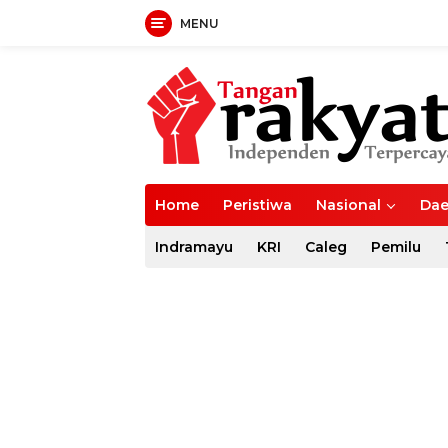
MENU
Langsung
ke
konten
Home
Peristiwa
Nasional
Dae
Indramayu
KRI
Caleg
Pemilu