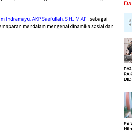
Da
am Indramayu, AKP Saefullah, S.H., M.AP.,
sebagai
B
d
maparan mendalam mengenai dinamika sosial dan
PAJ
PAK
DI
JAK
Orm
Adv
Ng
Pol
Per
Hil