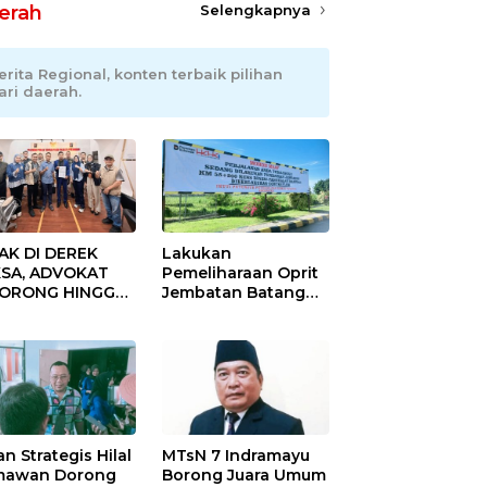
erah
Selengkapnya
erita Regional, konten terbaik pilihan
ari daerah.
AK DI DEREK
Lakukan
SA, ADVOKAT
Pemeliharaan Oprit
DORONG HINGGA
Jembatan Batang
ET SOBEK!
Serangan, Hutama
as & 150
Karya Uji Coba
okat Riau
Contraflow di KM 55
amuk Kepung
Tol Binjai–Langsa
resta Pekanbaru!
an Strategis Hilal
MTsN 7 Indramayu
mawan Dorong
Borong Juara Umum