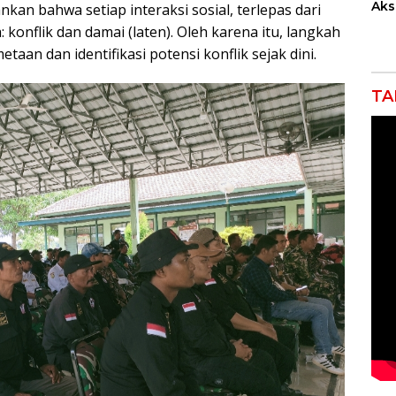
Akse
kan bahwa setiap interaksi sosial, terlepas dari
Kom
konflik dan damai (laten). Oleh karena itu, langkah
Ent
taan dan identifikasi potensi konflik sejak dini.
Kem
Ind
TA