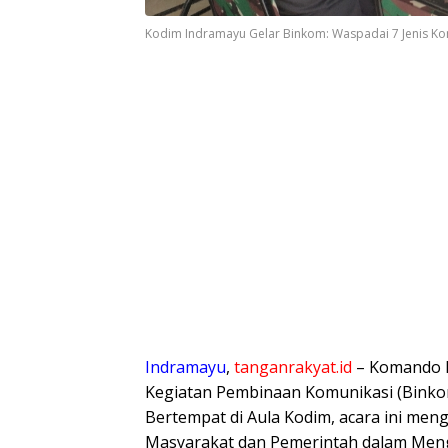
Kodim Indramayu Gelar Binkom: Waspadai 7 Jenis Konf
​Indramayu
,
tanganrakyat.id
– Komando D
Kegiatan Pembinaan Komunikasi (Binkom
Bertempat di Aula Kodim, acara ini me
Masyarakat dan Pemerintah dalam Men