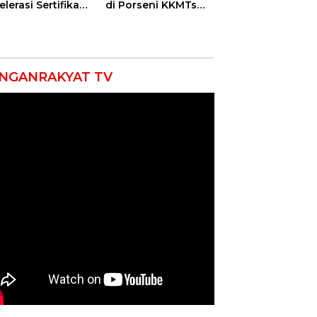
lerasi Sertifikasi
di Porseni KKMTs
petensi untuk
Kawedanan
askan
Jatibarang 2026
iskinan di
ramayu
NGANRAKYAT TV