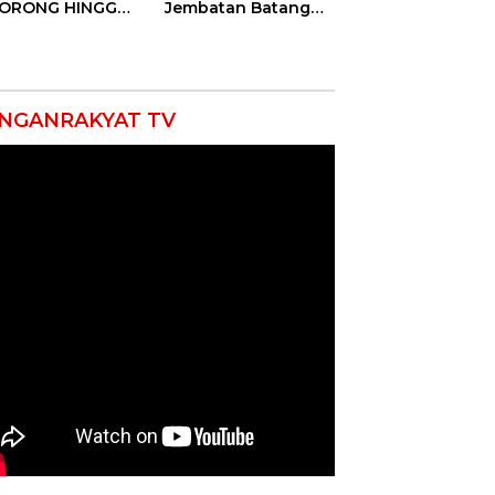
DORONG HINGGA
Jembatan Batang
ET SOBEK!
Serangan, Hutama
as & 150
Karya Uji Coba
okat Riau
Contraflow di KM 55
amuk Kepung
Tol Binjai–Langsa
resta Pekanbaru!
NGANRAKYAT TV