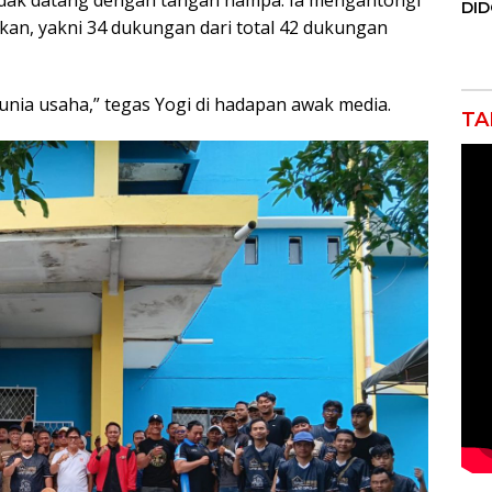
dak datang dengan tangan hampa. Ia mengantongi
DI
kan, yakni 34 dukungan dari total 42 dukungan
JAK
Orm
Adv
Ng
unia usaha,” tegas Yogi di hadapan awak media.
Pol
TA