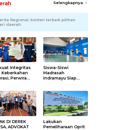
erah
Selengkapnya
erita Regional, konten terbaik pilihan
ari daerah.
kuat Integritas
Siswa-Siswi
 Keberkahan
Madrasah
rasi, Perwira
Indramayu Siap
ang Balongan
Taklukkan Ajang
ar Doa Bersama
Porseni Tingkat
Provinsi 2026
AK DI DEREK
Lakukan
SA, ADVOKAT
Pemeliharaan Oprit