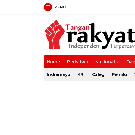
MENU
Langsung
ke
konten
Home
Peristiwa
Nasional
Dae
Indramayu
KRI
Caleg
Pemilu