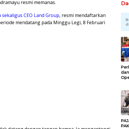
Indramayu resmi memanas.
Da
 sekaligus CEO Land Group
, resmi mendaftarkan
B
periode mendatang pada Minggu Legi, 8 Februari
d
Per
dan
Ope
Kil
Gel
PAJ
PAK