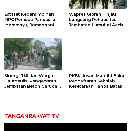
Estafet Kepemimpinan
Wapres Gibran Tinjau
MPC Pemuda Pancasila
Langsung Rehabilitasi
Indramayu, Ramadhani
Jembatan Lumut di Aceh
Sugianto Dipastikan
Tengah, Targetkan
Pimpin Organisasi Lewat
Konektivitas Pulih Cepat
Muscablub
Sinergi TNI dan Warga
PKBM Insan Mandiri Buka
Haurgeulis: Pengecoran
Pendaftaran Sekolah
Jembatan Beton Garuda
Kesetaraan Tanpa Batas
di Indramayu Rampung
Usia
TANGANRAKYAT TV