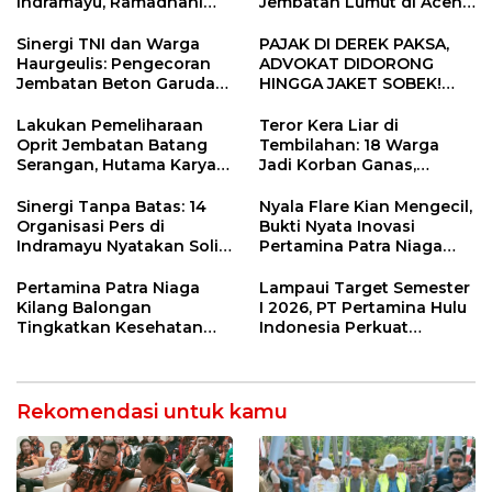
Indramayu, Ramadhani
Jembatan Lumut di Aceh
Sugianto Dipastikan
Tengah, Targetkan
Pimpin Organisasi Lewat
Konektivitas Pulih Cepat
Sinergi TNI dan Warga
PAJAK DI DEREK PAKSA,
Muscablub
Haurgeulis: Pengecoran
ADVOKAT DIDORONG
Jembatan Beton Garuda
HINGGA JAKET SOBEK!
di Indramayu Rampung
Ormas & 150 Advokat Riau
Ngamuk Kepung Polresta
Lakukan Pemeliharaan
Teror Kera Liar di
Pekanbaru!
Oprit Jembatan Batang
Tembilahan: 18 Warga
Serangan, Hutama Karya
Jadi Korban Ganas,
Uji Coba Contraflow di KM
Punggung Robek hingga
55 Tol Binjai–Langsa
12 Jahitan!
Sinergi Tanpa Batas: 14
Nyala Flare Kian Mengecil,
Organisasi Pers di
Bukti Nyata Inovasi
Indramayu Nyatakan Solid
Pertamina Patra Niaga
di Bawah Naungan FKJI
Kilang Balongan Dukung
Net Zero Emission 2060
Pertamina Patra Niaga
Lampaui Target Semester
Kilang Balongan
I 2026, PT Pertamina Hulu
Tingkatkan Kesehatan
Indonesia Perkuat
Masyarakat melalui
Ketahanan Energi
Pemeriksaan Kesehatan
Nasional Lewat Inovasi &
Rutin dan Edukasi
Keselamatan Kerja
Perawatan Gigi
Rekomendasi untuk kamu