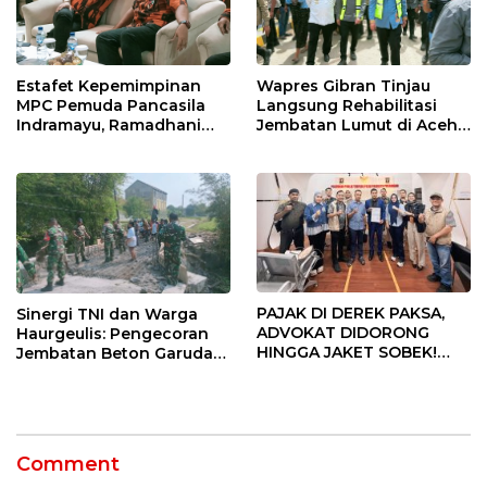
Estafet Kepemimpinan
Wapres Gibran Tinjau
MPC Pemuda Pancasila
Langsung Rehabilitasi
Indramayu, Ramadhani
Jembatan Lumut di Aceh
Sugianto Dipastikan
Tengah, Targetkan
Pimpin Organisasi Lewat
Konektivitas Pulih Cepat
Muscablub
PAJAK DI DEREK PAKSA,
Sinergi TNI dan Warga
ADVOKAT DIDORONG
Haurgeulis: Pengecoran
HINGGA JAKET SOBEK!
Jembatan Beton Garuda
Ormas & 150 Advokat Riau
di Indramayu Rampung
Ngamuk Kepung Polresta
Pekanbaru!
Comment