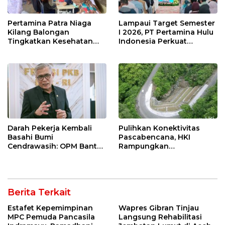
Pertamina Patra Niaga
Lampaui Target Semester
Kilang Balongan
I 2026, PT Pertamina Hulu
Tingkatkan Kesehatan
Indonesia Perkuat
Masyarakat melalui
Ketahanan Energi
Pemeriksaan Kesehatan
Nasional Lewat Inovasi &
Rutin dan Edukasi
Keselamatan Kerja
Perawatan Gigi
Darah Pekerja Kembali
Pulihkan Konektivitas
Basahi Bumi
Pascabencana, HKI
Cendrawasih: OPM Bantai
Rampungkan
5 Pahlawan Infrastruktur
Penanganan Jalur
di Tolikara!
Lembah Anai dan Malalak
Berita Terkait
Estafet Kepemimpinan
Wapres Gibran Tinjau
MPC Pemuda Pancasila
Langsung Rehabilitasi