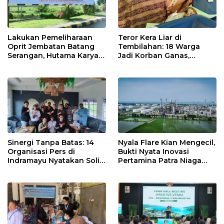
Lakukan Pemeliharaan
Teror Kera Liar di
Oprit Jembatan Batang
Tembilahan: 18 Warga
Serangan, Hutama Karya
Jadi Korban Ganas,
Uji Coba Contraflow di KM
Punggung Robek hingga
55 Tol Binjai–Langsa
12 Jahitan!
Sinergi Tanpa Batas: 14
Nyala Flare Kian Mengecil,
Organisasi Pers di
Bukti Nyata Inovasi
Indramayu Nyatakan Solid
Pertamina Patra Niaga
di Bawah Naungan FKJI
Kilang Balongan Dukung
Net Zero Emission 2060