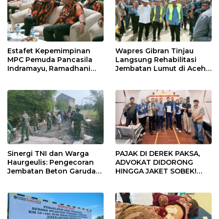
Estafet Kepemimpinan
Wapres Gibran Tinjau
MPC Pemuda Pancasila
Langsung Rehabilitasi
Indramayu, Ramadhani
Jembatan Lumut di Aceh
Sugianto Dipastikan
Tengah, Targetkan
Pimpin Organisasi Lewat
Konektivitas Pulih Cepat
Muscablub
PAJAK DI DEREK PAKSA,
Sinergi TNI dan Warga
ADVOKAT DIDORONG
Haurgeulis: Pengecoran
HINGGA JAKET SOBEK!
Jembatan Beton Garuda
Ormas & 150 Advokat Riau
di Indramayu Rampung
Ngamuk Kepung Polresta
Pekanbaru!