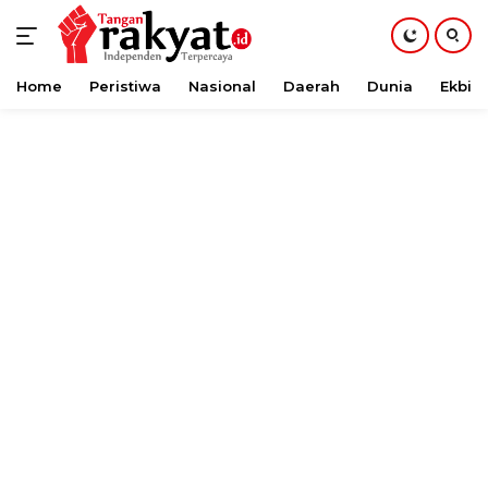
Home
Peristiwa
Nasional
Daerah
Dunia
Ekbis
Langsung
ke
konten