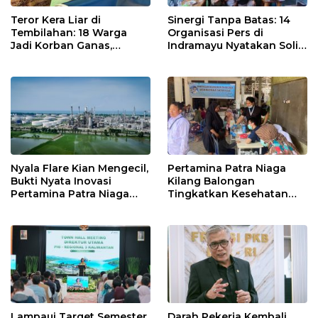
Teror Kera Liar di
Sinergi Tanpa Batas: 14
Tembilahan: 18 Warga
Organisasi Pers di
Jadi Korban Ganas,
Indramayu Nyatakan Solid
Punggung Robek hingga
di Bawah Naungan FKJI
12 Jahitan!
Nyala Flare Kian Mengecil,
Pertamina Patra Niaga
Bukti Nyata Inovasi
Kilang Balongan
Pertamina Patra Niaga
Tingkatkan Kesehatan
Kilang Balongan Dukung
Masyarakat melalui
Net Zero Emission 2060
Pemeriksaan Kesehatan
Rutin dan Edukasi
Perawatan Gigi
Lampaui Target Semester
Darah Pekerja Kembali