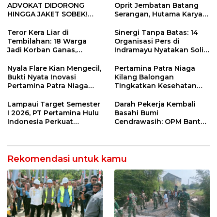
ADVOKAT DIDORONG
Oprit Jembatan Batang
HINGGA JAKET SOBEK!
Serangan, Hutama Karya
Ormas & 150 Advokat Riau
Uji Coba Contraflow di KM
Ngamuk Kepung Polresta
55 Tol Binjai–Langsa
Teror Kera Liar di
Sinergi Tanpa Batas: 14
Pekanbaru!
Tembilahan: 18 Warga
Organisasi Pers di
Jadi Korban Ganas,
Indramayu Nyatakan Solid
Punggung Robek hingga
di Bawah Naungan FKJI
12 Jahitan!
Nyala Flare Kian Mengecil,
Pertamina Patra Niaga
Bukti Nyata Inovasi
Kilang Balongan
Pertamina Patra Niaga
Tingkatkan Kesehatan
Kilang Balongan Dukung
Masyarakat melalui
Net Zero Emission 2060
Pemeriksaan Kesehatan
Lampaui Target Semester
Darah Pekerja Kembali
Rutin dan Edukasi
I 2026, PT Pertamina Hulu
Basahi Bumi
Perawatan Gigi
Indonesia Perkuat
Cendrawasih: OPM Bantai
Ketahanan Energi
5 Pahlawan Infrastruktur
Nasional Lewat Inovasi &
di Tolikara!
Keselamatan Kerja
Rekomendasi untuk kamu