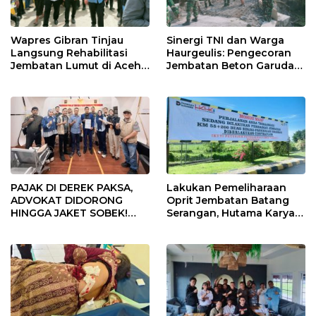
Wapres Gibran Tinjau
Sinergi TNI dan Warga
Langsung Rehabilitasi
Haurgeulis: Pengecoran
Jembatan Lumut di Aceh
Jembatan Beton Garuda
Tengah, Targetkan
di Indramayu Rampung
Konektivitas Pulih Cepat
PAJAK DI DEREK PAKSA,
Lakukan Pemeliharaan
ADVOKAT DIDORONG
Oprit Jembatan Batang
HINGGA JAKET SOBEK!
Serangan, Hutama Karya
Ormas & 150 Advokat Riau
Uji Coba Contraflow di KM
Ngamuk Kepung Polresta
55 Tol Binjai–Langsa
Pekanbaru!