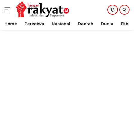
Home
Peristiwa
Nasional
Daerah
Dunia
Ekbis
Langsung
ke
konten