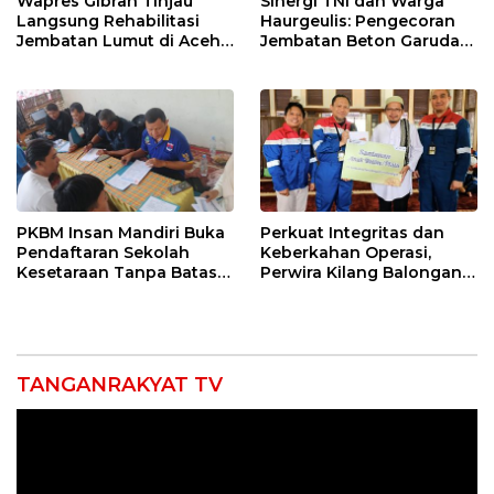
Wapres Gibran Tinjau
Sinergi TNI dan Warga
Langsung Rehabilitasi
Haurgeulis: Pengecoran
Jembatan Lumut di Aceh
Jembatan Beton Garuda
Tengah, Targetkan
di Indramayu Rampung
Konektivitas Pulih Cepat
PKBM Insan Mandiri Buka
Perkuat Integritas dan
Pendaftaran Sekolah
Keberkahan Operasi,
Kesetaraan Tanpa Batas
Perwira Kilang Balongan
Usia
Gelar Doa Bersama
TANGANRAKYAT TV