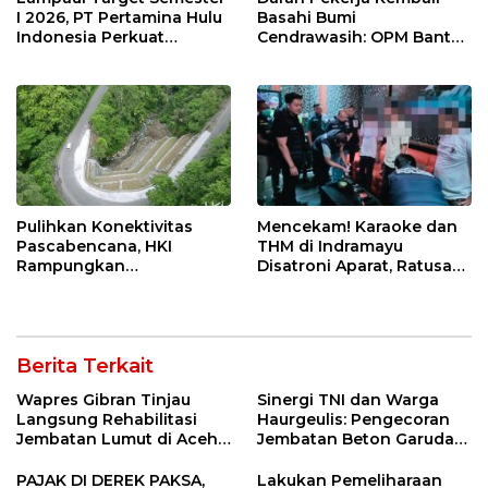
I 2026, PT Pertamina Hulu
Basahi Bumi
Indonesia Perkuat
Cendrawasih: OPM Bantai
Ketahanan Energi
5 Pahlawan Infrastruktur
Nasional Lewat Inovasi &
di Tolikara!
Keselamatan Kerja
Pulihkan Konektivitas
Mencekam! Karaoke dan
Pascabencana, HKI
THM di Indramayu
Rampungkan
Disatroni Aparat, Ratusan
Penanganan Jalur
Pengunjung Kocar-Kacir
Lembah Anai dan Malalak
Dites Urine!
Berita Terkait
Wapres Gibran Tinjau
Sinergi TNI dan Warga
Langsung Rehabilitasi
Haurgeulis: Pengecoran
Jembatan Lumut di Aceh
Jembatan Beton Garuda
Tengah, Targetkan
di Indramayu Rampung
Konektivitas Pulih Cepat
PAJAK DI DEREK PAKSA,
Lakukan Pemeliharaan