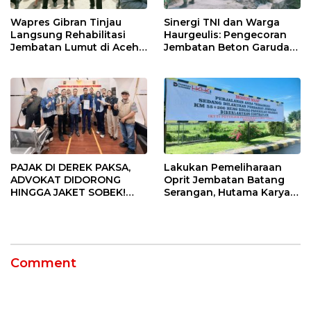
Wapres Gibran Tinjau
Sinergi TNI dan Warga
Langsung Rehabilitasi
Haurgeulis: Pengecoran
Jembatan Lumut di Aceh
Jembatan Beton Garuda
Tengah, Targetkan
di Indramayu Rampung
Konektivitas Pulih Cepat
PAJAK DI DEREK PAKSA,
Lakukan Pemeliharaan
ADVOKAT DIDORONG
Oprit Jembatan Batang
HINGGA JAKET SOBEK!
Serangan, Hutama Karya
Ormas & 150 Advokat Riau
Uji Coba Contraflow di KM
Ngamuk Kepung Polresta
55 Tol Binjai–Langsa
Pekanbaru!
Comment