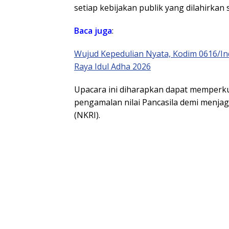
setiap kebijakan publik yang dilahirkan s
Baca juga
:
Wujud Kepedulian Nyata, Kodim 0616/I
Raya Idul Adha 2026
Upacara ini diharapkan dapat memperku
pengamalan nilai Pancasila demi menja
(NKRI).