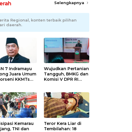
erah
Selengkapnya
erita Regional, konten terbaik pilihan
ari daerah.
N 7 Indramayu
Wujudkan Pertanian
ong Juara Umum
Tangguh, BMKG dan
Porseni KKMTs
Komisi V DPR RI
wedanan
Bekali Petani
ibarang 2026
Indramayu Lewat
Sekolah Lapang
Iklim
isipasi Kemarau
Teror Kera Liar di
jang, TNI dan
Tembilahan: 18