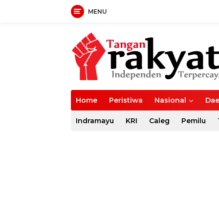
MENU
Langsung
ke
konten
Home
Peristiwa
Nasional
Dae
Indramayu
KRI
Caleg
Pemilu