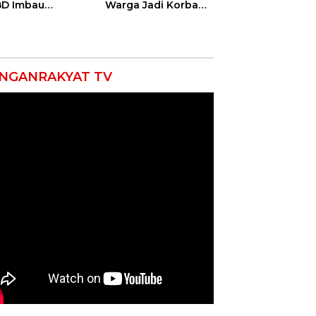
D Imbau
Warga Jadi Korban
yarakat Hemat
Ganas, Punggung
 dan Waspada
Robek hingga 12
akaran
Jahitan!
NGANRAKYAT TV