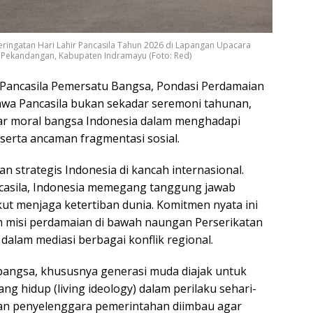
ingatan Hari Lahir Pancasila Tahun 2026 di Lapangan Upacara
 Pekandangan, Kabupaten Indramayu (Foto: Red)
“Pancasila Pemersatu Bangsa, Pondasi Perdamaian
wa Pancasila bukan sekadar seremoni tahunan,
ar moral bangsa Indonesia dalam menghadapi
 serta ancaman fragmentasi sosial.
n strategis Indonesia di kancah internasional.
casila, Indonesia memegang tanggung jawab
kut menjaga ketertiban dunia. Komitmen nyata ini
lam misi perdamaian di bawah naungan Perserikatan
dalam mediasi berbagai konflik regional.
 bangsa, khususnya generasi muda diajak untuk
ng hidup (living ideology) dalam perilaku sehari-
 dan penyelenggara pemerintahan diimbau agar