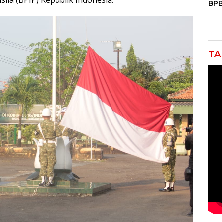
ila (BPIP) Republik Indonesia.
BPB
Mas
Air
Keb
TA