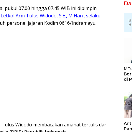
Da
 pukul 07.00 hingga 07.45 WIB ini dipimpin
etkol Arm Tulus Widodo, S.E., M.Han., selaku
B
uruh personel jajaran Kodim 0616/Indramayu.
d
MTs
Bor
di 
Ka
Jat
Ant
m Tulus Widodo membacakan amanat tertulis dari
Pan