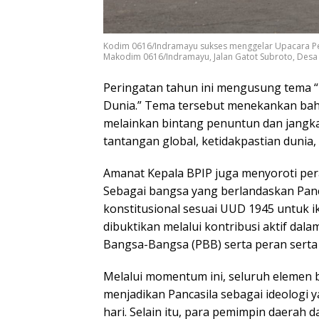
Kodim 0616/Indramayu sukses menggelar Upacara Per
Makodim 0616/Indramayu, Jalan Gatot Subroto, Desa
Peringatan tahun ini mengusung tema 
Dunia.” Tema tersebut menekankan bah
melainkan bintang penuntun dan jangk
tantangan global, ketidakpastian dunia,
​Amanat Kepala BPIP juga menyoroti pera
Sebagai bangsa yang berlandaskan Pan
konstitusional sesuai UUD 1945 untuk i
dibuktikan melalui kontribusi aktif da
Bangsa-Bangsa (PBB) serta peran serta 
​Melalui momentum ini, seluruh elemen
menjadikan Pancasila sebagai ideologi ya
hari. Selain itu, para pemimpin daerah