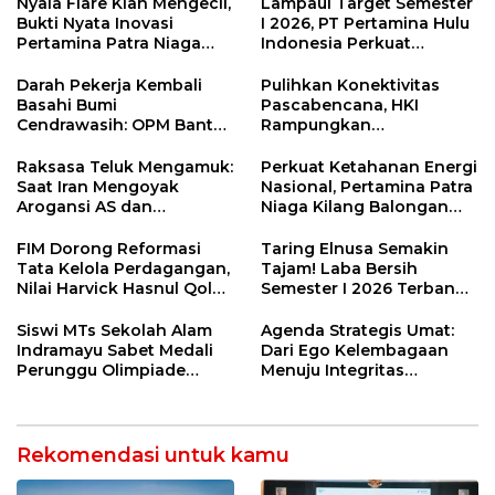
Nyala Flare Kian Mengecil,
Lampaui Target Semester
Bukti Nyata Inovasi
I 2026, PT Pertamina Hulu
Pertamina Patra Niaga
Indonesia Perkuat
Kilang Balongan Dukung
Ketahanan Energi
Net Zero Emission 2060
Nasional Lewat Inovasi &
Darah Pekerja Kembali
Pulihkan Konektivitas
Keselamatan Kerja
Basahi Bumi
Pascabencana, HKI
Cendrawasih: OPM Bantai
Rampungkan
5 Pahlawan Infrastruktur
Penanganan Jalur
di Tolikara!
Lembah Anai dan Malalak
Raksasa Teluk Mengamuk:
Perkuat Ketahanan Energi
Saat Iran Mengoyak
Nasional, Pertamina Patra
Arogansi AS dan
Niaga Kilang Balongan
Sekutunya!
Perkuat Sinergi Utilisasi
Jetty Propylene
FIM Dorong Reformasi
Taring Elnusa Semakin
Tata Kelola Perdagangan,
Tajam! Laba Bersih
Nilai Harvick Hasnul Qolbi
Semester I 2026 Terbang
Figur Tepat Pimpin Sektor
29 Persen Berkat Strategi
Riil
Jitu
Siswi MTs Sekolah Alam
Agenda Strategis Umat:
Indramayu Sabet Medali
Dari Ego Kelembagaan
Perunggu Olimpiade
Menuju Integritas
Matematika Tingkat
Kebangsaan
Nasional 2026
Rekomendasi untuk kamu