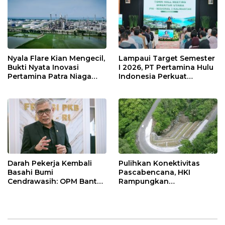
Nyala Flare Kian Mengecil,
Lampaui Target Semester
Bukti Nyata Inovasi
I 2026, PT Pertamina Hulu
Pertamina Patra Niaga
Indonesia Perkuat
Kilang Balongan Dukung
Ketahanan Energi
Net Zero Emission 2060
Nasional Lewat Inovasi &
Keselamatan Kerja
Darah Pekerja Kembali
Pulihkan Konektivitas
Basahi Bumi
Pascabencana, HKI
Cendrawasih: OPM Bantai
Rampungkan
5 Pahlawan Infrastruktur
Penanganan Jalur
di Tolikara!
Lembah Anai dan Malalak