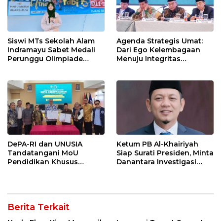
Siswi MTs Sekolah Alam
Agenda Strategis Umat:
Indramayu Sabet Medali
Dari Ego Kelembagaan
Perunggu Olimpiade
Menuju Integritas
Matematika Tingkat
Kebangsaan
Nasional 2026
DePA-RI dan UNUSIA
Ketum PB Al-Khairiyah
Tandatangani MoU
Siap Surati Presiden, Minta
Pendidikan Khusus
Danantara Investigasi
Profesi Advokat
Impor Baja Slab PT KRAS
Berita Terkait