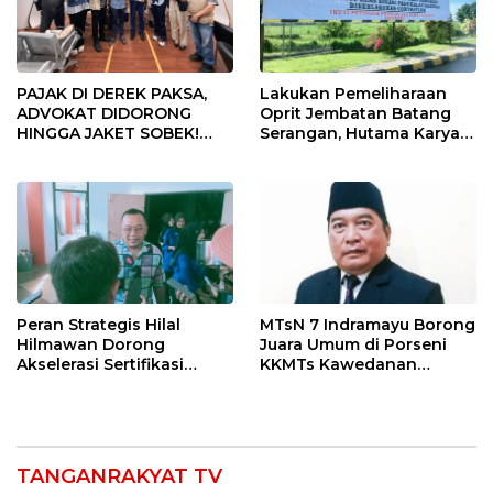
PAJAK DI DEREK PAKSA,
Lakukan Pemeliharaan
ADVOKAT DIDORONG
Oprit Jembatan Batang
HINGGA JAKET SOBEK!
Serangan, Hutama Karya
Ormas & 150 Advokat Riau
Uji Coba Contraflow di KM
Ngamuk Kepung Polresta
55 Tol Binjai–Langsa
Pekanbaru!
Peran Strategis Hilal
MTsN 7 Indramayu Borong
Hilmawan Dorong
Juara Umum di Porseni
Akselerasi Sertifikasi
KKMTs Kawedanan
Kompetensi untuk
Jatibarang 2026
Entaskan Kemiskinan di
Indramayu
TANGANRAKYAT TV