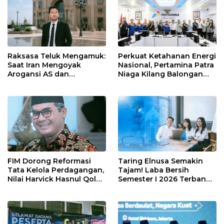
Raksasa Teluk Mengamuk:
Perkuat Ketahanan Energi
Saat Iran Mengoyak
Nasional, Pertamina Patra
Arogansi AS dan
Niaga Kilang Balongan
Sekutunya!
Perkuat Sinergi Utilisasi
Jetty Propylene
FIM Dorong Reformasi
Taring Elnusa Semakin
Tata Kelola Perdagangan,
Tajam! Laba Bersih
Nilai Harvick Hasnul Qolbi
Semester I 2026 Terbang
Figur Tepat Pimpin Sektor
29 Persen Berkat Strategi
Riil
Jitu