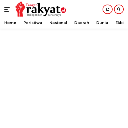
Home
Peristiwa
Nasional
Daerah
Dunia
Ekbis
Langsung
ke
konten