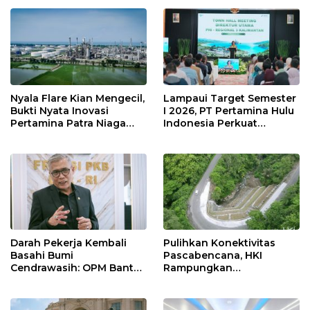
Nyala Flare Kian Mengecil,
Lampaui Target Semester
Bukti Nyata Inovasi
I 2026, PT Pertamina Hulu
Pertamina Patra Niaga
Indonesia Perkuat
Kilang Balongan Dukung
Ketahanan Energi
Net Zero Emission 2060
Nasional Lewat Inovasi &
Keselamatan Kerja
Darah Pekerja Kembali
Pulihkan Konektivitas
Basahi Bumi
Pascabencana, HKI
Cendrawasih: OPM Bantai
Rampungkan
5 Pahlawan Infrastruktur
Penanganan Jalur
di Tolikara!
Lembah Anai dan Malalak