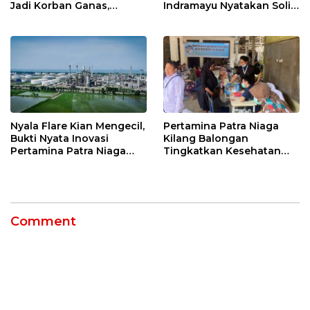
Jadi Korban Ganas,
Indramayu Nyatakan Solid
Punggung Robek hingga
di Bawah Naungan FKJI
12 Jahitan!
Nyala Flare Kian Mengecil,
Pertamina Patra Niaga
Bukti Nyata Inovasi
Kilang Balongan
Pertamina Patra Niaga
Tingkatkan Kesehatan
Kilang Balongan Dukung
Masyarakat melalui
Net Zero Emission 2060
Pemeriksaan Kesehatan
Rutin dan Edukasi
Perawatan Gigi
Comment