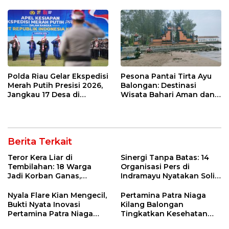
dan Analisa Program Kerja
Polda Riau Gelar Ekspedisi
Pesona Pantai Tirta Ayu
Merah Putih Presisi 2026,
Balongan: Destinasi
Jangkau 17 Desa di
Wisata Bahari Aman dan
Wilayah 3T
Nyaman di Indramayu
Berita Terkait
Teror Kera Liar di
Sinergi Tanpa Batas: 14
Tembilahan: 18 Warga
Organisasi Pers di
Jadi Korban Ganas,
Indramayu Nyatakan Solid
Punggung Robek hingga
di Bawah Naungan FKJI
12 Jahitan!
Nyala Flare Kian Mengecil,
Pertamina Patra Niaga
Bukti Nyata Inovasi
Kilang Balongan
Pertamina Patra Niaga
Tingkatkan Kesehatan
Kilang Balongan Dukung
Masyarakat melalui