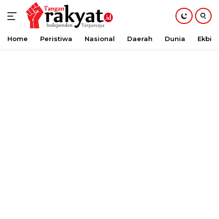
Home
Peristiwa
Nasional
Daerah
Dunia
Ekbis
Langsung
ke
konten