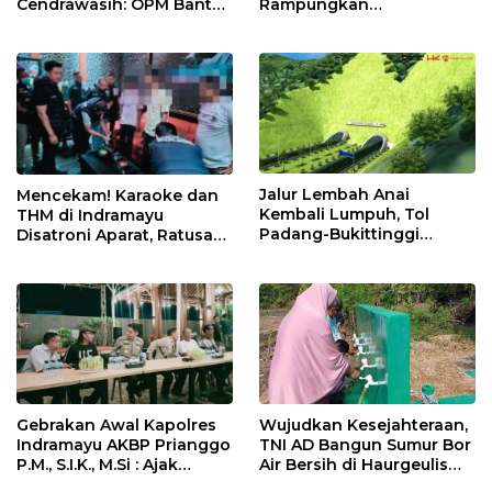
Cendrawasih: OPM Bantai
Rampungkan
5 Pahlawan Infrastruktur
Penanganan Jalur
di Tolikara!
Lembah Anai dan Malalak
Jalur Lembah Anai
Mencekam! Karaoke dan
Kembali Lumpuh, Tol
THM di Indramayu
Padang-Bukittinggi
Disatroni Aparat, Ratusan
Didesak Jadi Solusi
Pengunjung Kocar-Kacir
Strategis
Dites Urine!
Gebrakan Awal Kapolres
Wujudkan Kesejahteraan,
Indramayu AKBP Prianggo
TNI AD Bangun Sumur Bor
P.M., S.I.K., M.Si : Ajak
Air Bersih di Haurgeulis
Wartawan Ngopi Bareng
Indramayu