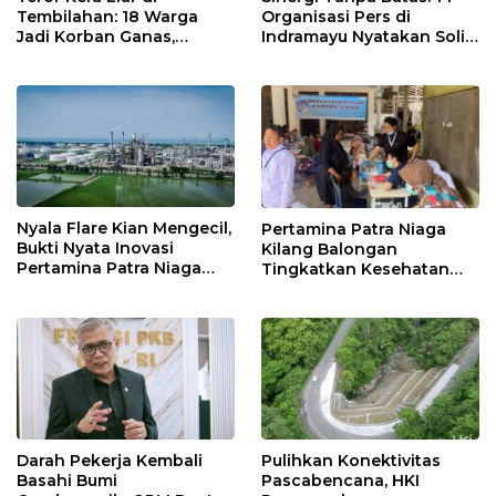
Tembilahan: 18 Warga
Organisasi Pers di
Jadi Korban Ganas,
Indramayu Nyatakan Solid
Punggung Robek hingga
di Bawah Naungan FKJI
12 Jahitan!
Nyala Flare Kian Mengecil,
Pertamina Patra Niaga
Bukti Nyata Inovasi
Kilang Balongan
Pertamina Patra Niaga
Tingkatkan Kesehatan
Kilang Balongan Dukung
Masyarakat melalui
Net Zero Emission 2060
Pemeriksaan Kesehatan
Rutin dan Edukasi
Perawatan Gigi
Darah Pekerja Kembali
Pulihkan Konektivitas
Basahi Bumi
Pascabencana, HKI