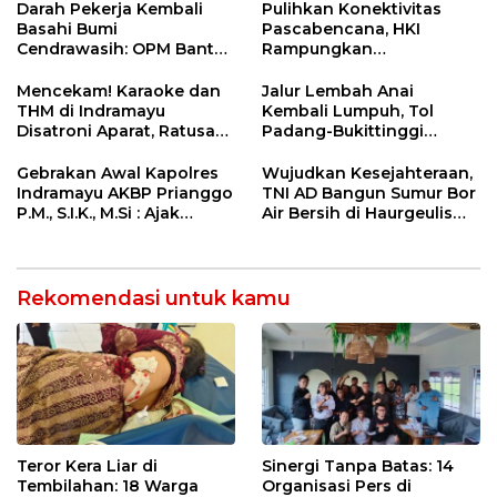
Net Zero Emission 2060
Pemeriksaan Kesehatan
Darah Pekerja Kembali
Pulihkan Konektivitas
Rutin dan Edukasi
Basahi Bumi
Pascabencana, HKI
Perawatan Gigi
Cendrawasih: OPM Bantai
Rampungkan
5 Pahlawan Infrastruktur
Penanganan Jalur
di Tolikara!
Lembah Anai dan Malalak
Mencekam! Karaoke dan
Jalur Lembah Anai
THM di Indramayu
Kembali Lumpuh, Tol
Disatroni Aparat, Ratusan
Padang-Bukittinggi
Pengunjung Kocar-Kacir
Didesak Jadi Solusi
Dites Urine!
Strategis
Gebrakan Awal Kapolres
Wujudkan Kesejahteraan,
Indramayu AKBP Prianggo
TNI AD Bangun Sumur Bor
P.M., S.I.K., M.Si : Ajak
Air Bersih di Haurgeulis
Wartawan Ngopi Bareng
Indramayu
dan Analisa Program Kerja
Rekomendasi untuk kamu
Teror Kera Liar di
Sinergi Tanpa Batas: 14
Tembilahan: 18 Warga
Organisasi Pers di