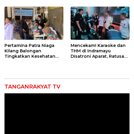
12 Jahitan!
Pertamina Patra Niaga
Mencekam! Karaoke dan
Kilang Balongan
THM di Indramayu
Tingkatkan Kesehatan
Disatroni Aparat, Ratusan
Masyarakat melalui
Pengunjung Kocar-Kacir
Pemeriksaan Kesehatan
Dites Urine!
Rutin dan Edukasi
Perawatan Gigi
TANGANRAKYAT TV