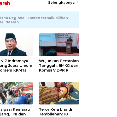
erah
Selengkapnya
erita Regional, konten terbaik pilihan
ari daerah.
N 7 Indramayu
Wujudkan Pertanian
ong Juara Umum
Tangguh, BMKG dan
Porseni KKMTs
Komisi V DPR RI
wedanan
Bekali Petani
ibarang 2026
Indramayu Lewat
Sekolah Lapang
Iklim
isipasi Kemarau
Teror Kera Liar di
jang, TNI dan
Tembilahan: 18