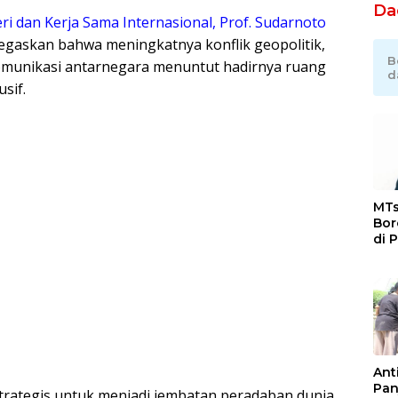
Da
 dan Kerja Sama Internasional, Prof. Sudarnoto
egaskan bahwa meningkatnya konflik geopolitik,
B
omunikasi antarnegara menuntut hadirnya ruang
d
usif.
MTs
Bor
di 
Ka
Jat
Ant
Pan
 strategis untuk menjadi jembatan peradaban dunia