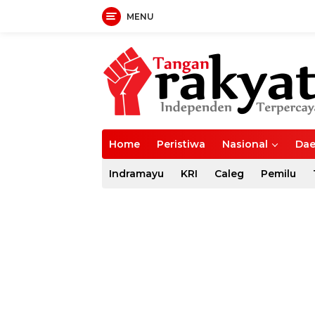
MENU
Langsung
ke
konten
Home
Peristiwa
Nasional
Dae
Indramayu
KRI
Caleg
Pemilu