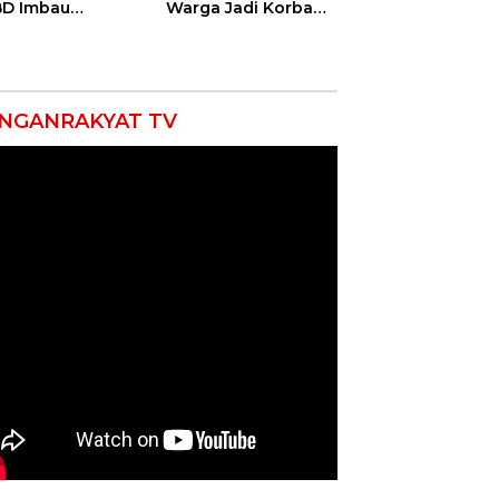
D Imbau
Warga Jadi Korban
yarakat Hemat
Ganas, Punggung
 dan Waspada
Robek hingga 12
akaran
Jahitan!
NGANRAKYAT TV