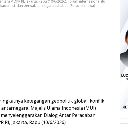
tara V DPR RI, Jakarta, Rabu (10/6/2026). Forum internasional itu
demisi, dan perwakilan negara sahabat. (Foto: Istimewa)
ingkatnya ketegangan geopolitik global, konflik
antarnegara, Majelis Ulama Indonesia (MUI)
 menyelenggarakan Dialog Antar Peradaban
 RI, Jakarta, Rabu (10/6/2026).