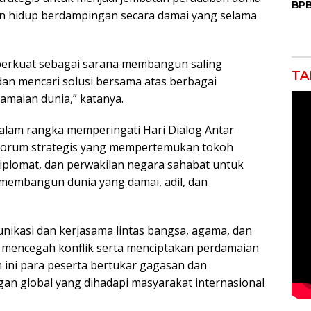
BPB
, dan hidup berdampingan secara damai yang selama
Mas
Air
Keb
iperkuat sebagai sarana membangun saling
TA
an mencari solusi bersama atas berbagai
maian dunia,” katanya.
 dalam rangka memperingati Hari Dialog Antar
i forum strategis yang mempertemukan tokoh
diplomat, dan perwakilan negara sahabat untuk
embangun dunia yang damai, adil, dan
nikasi dan kerjasama lintas bangsa, agama, dan
 mencegah konflik serta menciptakan perdamaian
m ini para peserta bertukar gagasan dan
n global yang dihadapi masyarakat internasional