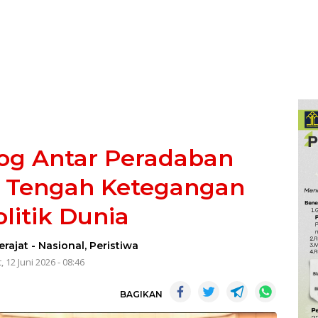
log Antar Peradaban
di Tengah Ketegangan
litik Dunia
erajat
-
Nasional
,
Peristiwa
, 12 Juni 2026 - 08:46
BAGIKAN