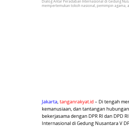
Dialog Antar Peradaban Internasional di Gedung Nusan
mempertemukan tokoh nasional, pemimpin agama, aka
Jakarta
,
tanganrakyat.id
– Di tengah men
kemanusiaan, dan tantangan hubungan 
bekerjasama dengan DPR RI dan DPD RI
Internasional di Gedung Nusantara V DPR