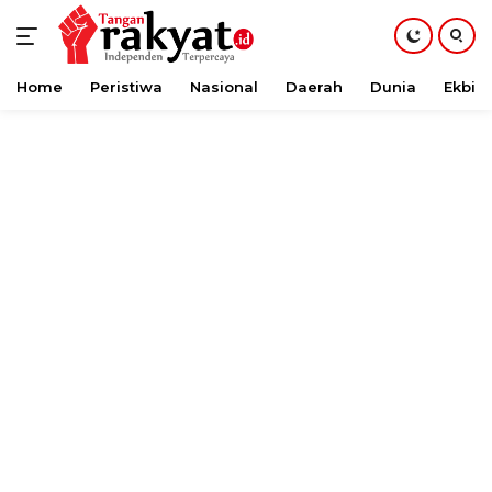
Home
Peristiwa
Nasional
Daerah
Dunia
Ekbis
Langsung
ke
konten