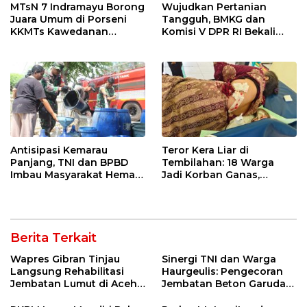
MTsN 7 Indramayu Borong
Wujudkan Pertanian
Juara Umum di Porseni
Tangguh, BMKG dan
KKMTs Kawedanan
Komisi V DPR RI Bekali
Jatibarang 2026
Petani Indramayu Lewat
Sekolah Lapang Iklim
Antisipasi Kemarau
Teror Kera Liar di
Panjang, TNI dan BPBD
Tembilahan: 18 Warga
Imbau Masyarakat Hemat
Jadi Korban Ganas,
Air dan Waspada
Punggung Robek hingga
Kebakaran
12 Jahitan!
Berita Terkait
Wapres Gibran Tinjau
Sinergi TNI dan Warga
Langsung Rehabilitasi
Haurgeulis: Pengecoran
Jembatan Lumut di Aceh
Jembatan Beton Garuda
Tengah, Targetkan
di Indramayu Rampung