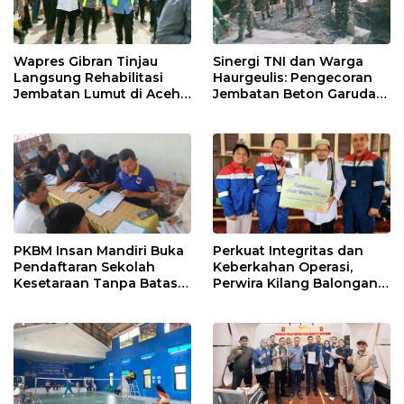
Wapres Gibran Tinjau
Sinergi TNI dan Warga
Langsung Rehabilitasi
Haurgeulis: Pengecoran
Jembatan Lumut di Aceh
Jembatan Beton Garuda
Tengah, Targetkan
di Indramayu Rampung
Konektivitas Pulih Cepat
PKBM Insan Mandiri Buka
Perkuat Integritas dan
Pendaftaran Sekolah
Keberkahan Operasi,
Kesetaraan Tanpa Batas
Perwira Kilang Balongan
Usia
Gelar Doa Bersama