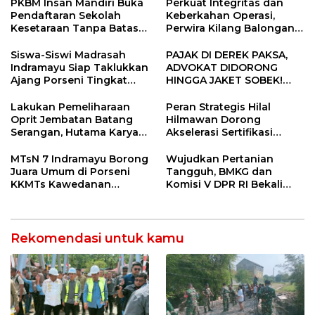
Konektivitas Pulih Cepat
PKBM Insan Mandiri Buka
Perkuat Integritas dan
Pendaftaran Sekolah
Keberkahan Operasi,
Kesetaraan Tanpa Batas
Perwira Kilang Balongan
Usia
Gelar Doa Bersama
Siswa-Siswi Madrasah
PAJAK DI DEREK PAKSA,
Indramayu Siap Taklukkan
ADVOKAT DIDORONG
Ajang Porseni Tingkat
HINGGA JAKET SOBEK!
Provinsi 2026
Ormas & 150 Advokat Riau
Ngamuk Kepung Polresta
Lakukan Pemeliharaan
Peran Strategis Hilal
Pekanbaru!
Oprit Jembatan Batang
Hilmawan Dorong
Serangan, Hutama Karya
Akselerasi Sertifikasi
Uji Coba Contraflow di KM
Kompetensi untuk
55 Tol Binjai–Langsa
Entaskan Kemiskinan di
MTsN 7 Indramayu Borong
Wujudkan Pertanian
Indramayu
Juara Umum di Porseni
Tangguh, BMKG dan
KKMTs Kawedanan
Komisi V DPR RI Bekali
Jatibarang 2026
Petani Indramayu Lewat
Sekolah Lapang Iklim
Rekomendasi untuk kamu