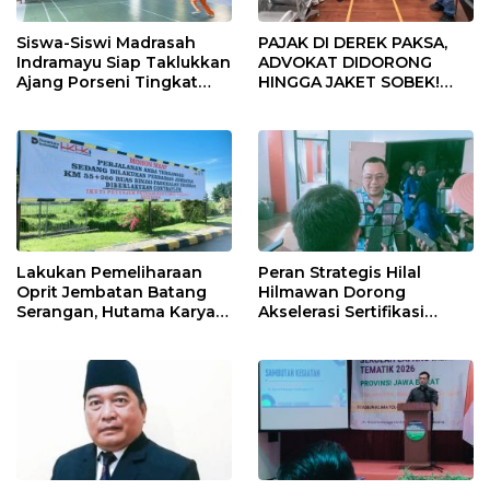
Siswa-Siswi Madrasah
PAJAK DI DEREK PAKSA,
Indramayu Siap Taklukkan
ADVOKAT DIDORONG
Ajang Porseni Tingkat
HINGGA JAKET SOBEK!
Provinsi 2026
Ormas & 150 Advokat Riau
Ngamuk Kepung Polresta
Pekanbaru!
Lakukan Pemeliharaan
Peran Strategis Hilal
Oprit Jembatan Batang
Hilmawan Dorong
Serangan, Hutama Karya
Akselerasi Sertifikasi
Uji Coba Contraflow di KM
Kompetensi untuk
55 Tol Binjai–Langsa
Entaskan Kemiskinan di
Indramayu