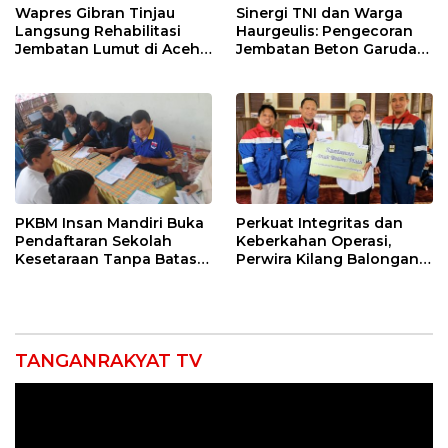
Wapres Gibran Tinjau
Sinergi TNI dan Warga
Langsung Rehabilitasi
Haurgeulis: Pengecoran
Jembatan Lumut di Aceh
Jembatan Beton Garuda
Tengah, Targetkan
di Indramayu Rampung
Konektivitas Pulih Cepat
PKBM Insan Mandiri Buka
Perkuat Integritas dan
Pendaftaran Sekolah
Keberkahan Operasi,
Kesetaraan Tanpa Batas
Perwira Kilang Balongan
Usia
Gelar Doa Bersama
TANGANRAKYAT TV