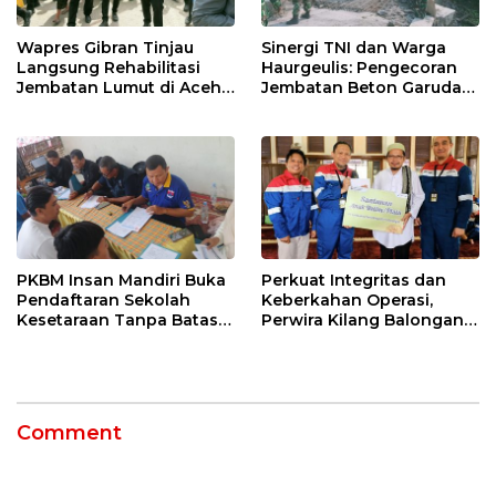
Wapres Gibran Tinjau
Sinergi TNI dan Warga
Langsung Rehabilitasi
Haurgeulis: Pengecoran
Jembatan Lumut di Aceh
Jembatan Beton Garuda
Tengah, Targetkan
di Indramayu Rampung
Konektivitas Pulih Cepat
PKBM Insan Mandiri Buka
Perkuat Integritas dan
Pendaftaran Sekolah
Keberkahan Operasi,
Kesetaraan Tanpa Batas
Perwira Kilang Balongan
Usia
Gelar Doa Bersama
Comment