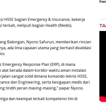
Pen
Jem
Gar
Ind
Ra
gsi HSSE bagian Emergency & Insurance, bekerja
i terkait, meliputi bagian Health (Medis),
TA
lang Balongan, Nyono Safurun, memberikan rincian
ya, ada lima capaian utama yang berhasil divalidasi
ni.
as Emergency Response Plan (ERP), di mana
 alat berada dalam koridor waktu aman instalasi
 berjalan sangat solid dimana komando teknis HSSE,
nance dan Engineering, serta kesigapan medis dari
ang tindih peran masing-masing,” papar Nyono.
etiga dan keempat terkait kompetensi tim di