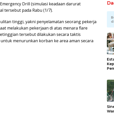
Da
mergency Drill (simulasi keadaan darurat
al tersebut pada Rabu (1/7).
B
kesulitan tinggi, yakni penyelamatan seorang pekerja
d
aat melakukan pekerjaan di atas menara flare
etinggian tersebut dilakukan secara taktis
 untuk menurunkan korban ke area aman secara
Est
Kep
Pem
Ind
Ram
Sug
Pim
Lew
Sin
War