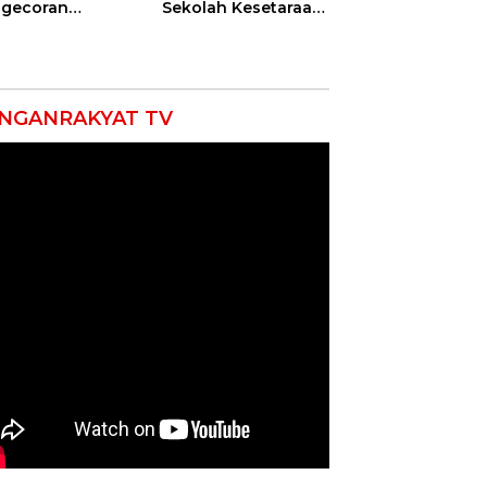
gecoran
Sekolah Kesetaraan
batan Beton
Tanpa Batas Usia
uda di
ramayu
mpung
NGANRAKYAT TV