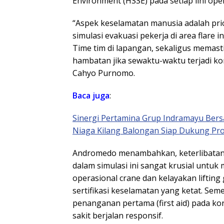
Environment (HSSE) pada setiap lini oper
“Aspek keselamatan manusia adalah prior
simulasi evakuasi pekerja di area flare 
Time tim di lapangan, sekaligus memasti
hambatan jika sewaktu-waktu terjadi k
Cahyo Purnomo.
Baca
juga
:
Sinergi Pertamina Grup Indramayu Bers
Niaga Kilang Balongan Siap Dukung Pr
Andromedo menambahkan, keterlibatan 
dalam simulasi ini sangat krusial untuk
operasional crane dan kelayakan liftin
sertifikasi keselamatan yang ketat. Sem
penanganan pertama (first aid) pada kor
sakit berjalan responsif.