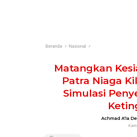
Beranda
Nasional
Matangkan Kesi
Patra Niaga Ki
Simulasi Peny
Ketin
Achmad A'la De
Kamis