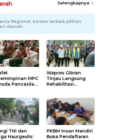
erah
Selengkapnya
erita Regional, konten terbaik pilihan
ari daerah.
afet
Wapres Gibran
emimpinan MPC
Tinjau Langsung
uda Pancasila
Rehabilitasi
ramayu,
Jembatan Lumut di
adhani
Aceh Tengah,
ianto Dipastikan
Targetkan
pin Organisasi
Konektivitas Pulih
at Muscablub
Cepat
ergi TNI dan
PKBM Insan Mandiri
ga Haurgeulis:
Buka Pendaftaran