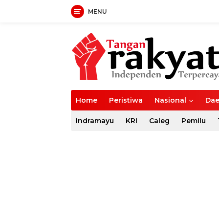
MENU
Langsung
ke
konten
Home
Peristiwa
Nasional
Dae
Indramayu
KRI
Caleg
Pemilu