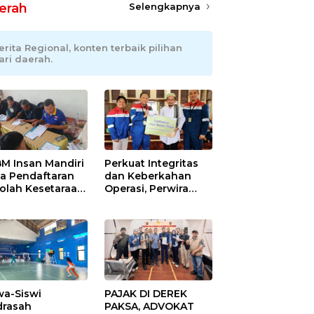
erah
Selengkapnya
erita Regional, konten terbaik pilihan
ari daerah.
M Insan Mandiri
Perkuat Integritas
a Pendaftaran
dan Keberkahan
olah Kesetaraan
Operasi, Perwira
pa Batas Usia
Kilang Balongan
Gelar Doa Bersama
wa-Siswi
PAJAK DI DEREK
rasah
PAKSA, ADVOKAT