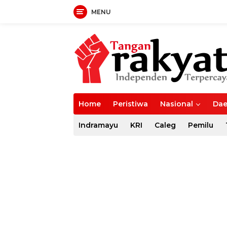
MENU
Langsung
ke
konten
Home
Peristiwa
Nasional
Dae
Indramayu
KRI
Caleg
Pemilu