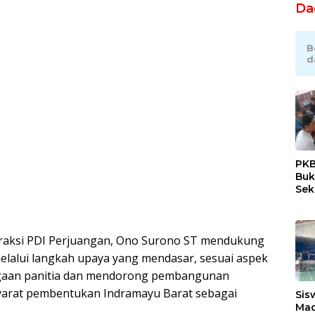
Da
B
d
PKB
Buk
Sek
Tan
 Fraksi PDI Perjuangan, Ono Surono ST mendukung
lalui langkah upaya yang mendasar, sesuai aspek
gaan panitia dan mendorong pembangunan
yarat pembentukan Indramayu Barat sebagai
Sis
Mad