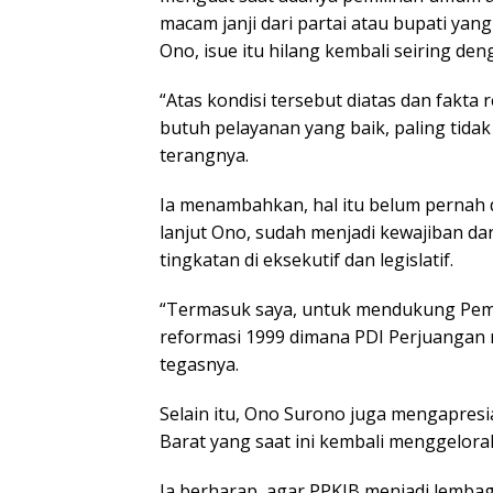
macam janji dari partai atau bupati yang
Ono, isue itu hilang kembali seiring de
“Atas kondisi tersebut diatas dan fakt
butuh pelayanan yang baik, paling tida
terangnya.
Ia menambahkan, hal itu belum pernah d
lanjut Ono, sudah menjadi kewajiban da
tingkatan di eksekutif dan legislatif.
“Termasuk saya, untuk mendukung Peme
reformasi 1999 dimana PDI Perjuangan 
tegasnya.
Selain itu, Ono Surono juga mengapres
Barat yang saat ini kembali menggelo
Ia berharap, agar PPKIB menjadi lembag