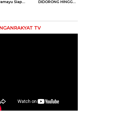
ramayu Siap
DIDORONG HINGGA
lukkan Ajang
JAKET SOBEK!
seni Tingkat
Ormas & 150
vinsi 2026
Advokat Riau
Ngamuk Kepung
Polresta Pekanbaru!
NGANRAKYAT TV