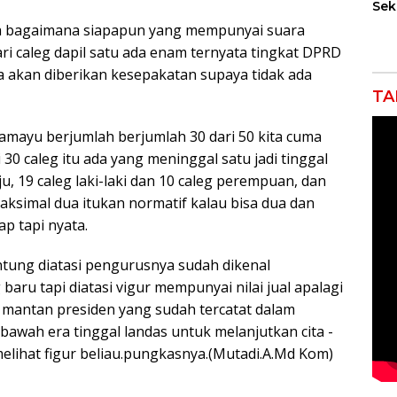
Sek
Tan
ua bagaimana siapapun yang mempunyai suara
ri caleg dapil satu ada enam ternyata tingkat DPRD
a akan diberikan kesepakatan supaya tidak ada
TA
ramayu berjumlah berjumlah 30 dari 50 kita cuma
i 30 caleg itu ada yang meninggal satu jadi tinggal
, 19 caleg laki-laki dan 10 caleg perempuan, dan
maksimal dua itukan normatif kalau bisa dua dan
ap tapi nyata.
antung diatasi pengurusnya sudah dikenal
aru tapi diatasi vigur mempunyai nilai jual apalagi
 mantan presiden yang sudah tercatat dalam
awah era tinggal landas untuk melanjutkan cita -
a melihat figur beliau.pungkasnya.(Mutadi.A.Md Kom)