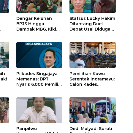
Dengar Keluhan
Stafsus Lucky Hakim
BPJS Hingga
Ditantang Duel
Dampak MBG, Kiki
Debat Usai Diduga
Arindi ST ‘Gercep’
Rasis!
sai
Serap Aspirasi
Rakyat di Reses
Dapil 3
aih
Pilkades Singajaya
Pemilihan Kuwu
ak!
Memanas: DPT
Serentak Indramayu:
Nyaris 6.000 Pemilih!
Calon Kades
ih
Panitia “Pagar Betis”
Sukawera, Sudarto,
033
Warga Pendatang,
Hadiri Deklarasi
Cuma 1 TPS Pakai
Damai dan Usung
Digital!
Visi Kebangkitan
Bordir Desa
r
Panpilwu
Dedi Mulyadi Soroti