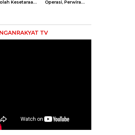
olah Kesetaraan
Operasi, Perwira
pa Batas Usia
Kilang Balongan
Gelar Doa Bersama
NGANRAKYAT TV