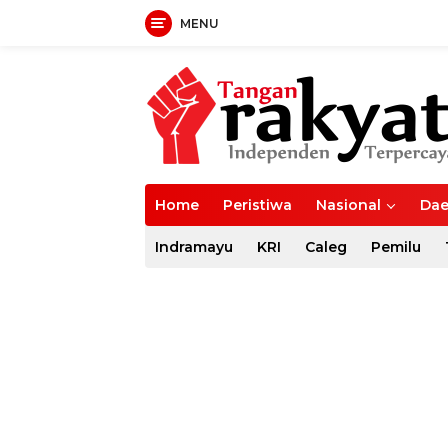
MENU
Langsung
ke
konten
Home
Peristiwa
Nasional
Dae
Indramayu
KRI
Caleg
Pemilu