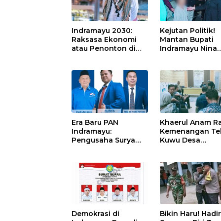
Indramayu 2030:
Kejutan Politik!
Raksasa Ekonomi
Mantan Bupati
atau Penonton di
Indramayu Nina
Rumah Sendiri?
Agustina Resmi
“Hijrah” ke PSI U
Temui Jokowi
Era Baru PAN
Khaerul Anam R
Indramayu:
Kemenangan Tel
Pengusaha Surya
Kuwu Desa
Resmi Nahkodai
Singajaya Terpil
DPD, Targetkan
Periode 2026-2
Kursi DPRD Melejit!
Demokrasi di
Bikin Haru! Hadi