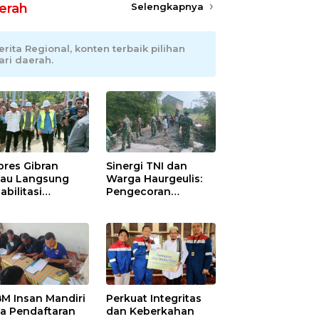
erah
Selengkapnya
erita Regional, konten terbaik pilihan
ari daerah.
res Gibran
Sinergi TNI dan
jau Langsung
Warga Haurgeulis:
abilitasi
Pengecoran
batan Lumut di
Jembatan Beton
h Tengah,
Garuda di
getkan
Indramayu
ektivitas Pulih
Rampung
at
M Insan Mandiri
Perkuat Integritas
a Pendaftaran
dan Keberkahan