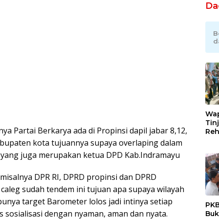
Da
B
d
Wap
Tin
a Partai Berkarya ada di Propinsi dapil jabar 8,12,
Reh
Jem
abupaten kota tujuannya supaya overlaping dalam
Ace
rti yang juga merupakan ketua DPD Kab.Indramayu
Tar
Kon
Cep
tu misalnya DPR RI, DPRD propinsi dan DPRD
 caleg sudah tendem ini tujuan apa supaya wilayah
unya target Barometer lolos jadi intinya setiap
PKB
us sosialisasi dengan nyaman, aman dan nyata.
Buk