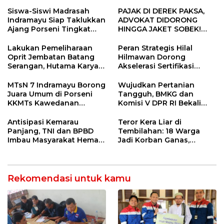
Usia
Gelar Doa Bersama
Siswa-Siswi Madrasah
PAJAK DI DEREK PAKSA,
Indramayu Siap Taklukkan
ADVOKAT DIDORONG
Ajang Porseni Tingkat
HINGGA JAKET SOBEK!
Provinsi 2026
Ormas & 150 Advokat Riau
Ngamuk Kepung Polresta
Lakukan Pemeliharaan
Peran Strategis Hilal
Pekanbaru!
Oprit Jembatan Batang
Hilmawan Dorong
Serangan, Hutama Karya
Akselerasi Sertifikasi
Uji Coba Contraflow di KM
Kompetensi untuk
55 Tol Binjai–Langsa
Entaskan Kemiskinan di
MTsN 7 Indramayu Borong
Wujudkan Pertanian
Indramayu
Juara Umum di Porseni
Tangguh, BMKG dan
KKMTs Kawedanan
Komisi V DPR RI Bekali
Jatibarang 2026
Petani Indramayu Lewat
Sekolah Lapang Iklim
Antisipasi Kemarau
Teror Kera Liar di
Panjang, TNI dan BPBD
Tembilahan: 18 Warga
Imbau Masyarakat Hemat
Jadi Korban Ganas,
Air dan Waspada
Punggung Robek hingga
Kebakaran
12 Jahitan!
Rekomendasi untuk kamu