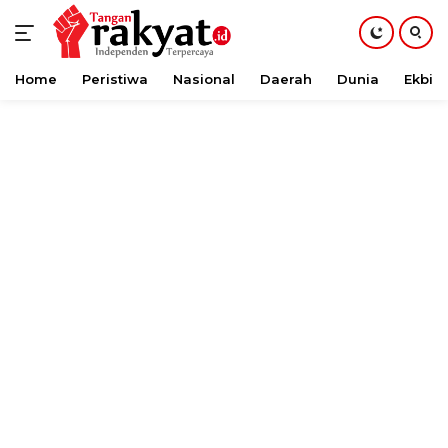
Home
Peristiwa
Nasional
Daerah
Dunia
Ekbis
Langsung
ke
konten