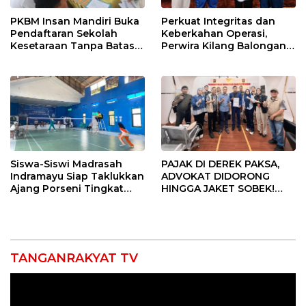
PKBM Insan Mandiri Buka
Perkuat Integritas dan
Pendaftaran Sekolah
Keberkahan Operasi,
Kesetaraan Tanpa Batas
Perwira Kilang Balongan
Usia
Gelar Doa Bersama
Siswa-Siswi Madrasah
PAJAK DI DEREK PAKSA,
Indramayu Siap Taklukkan
ADVOKAT DIDORONG
Ajang Porseni Tingkat
HINGGA JAKET SOBEK!
Provinsi 2026
Ormas & 150 Advokat Riau
Ngamuk Kepung Polresta
Pekanbaru!
TANGANRAKYAT TV