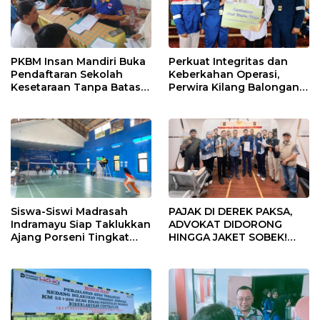
PKBM Insan Mandiri Buka
Perkuat Integritas dan
Pendaftaran Sekolah
Keberkahan Operasi,
Kesetaraan Tanpa Batas
Perwira Kilang Balongan
Usia
Gelar Doa Bersama
Siswa-Siswi Madrasah
PAJAK DI DEREK PAKSA,
Indramayu Siap Taklukkan
ADVOKAT DIDORONG
Ajang Porseni Tingkat
HINGGA JAKET SOBEK!
Provinsi 2026
Ormas & 150 Advokat Riau
Ngamuk Kepung Polresta
Pekanbaru!