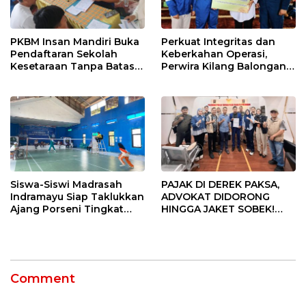
PKBM Insan Mandiri Buka
Perkuat Integritas dan
Pendaftaran Sekolah
Keberkahan Operasi,
Kesetaraan Tanpa Batas
Perwira Kilang Balongan
Usia
Gelar Doa Bersama
Siswa-Siswi Madrasah
PAJAK DI DEREK PAKSA,
Indramayu Siap Taklukkan
ADVOKAT DIDORONG
Ajang Porseni Tingkat
HINGGA JAKET SOBEK!
Provinsi 2026
Ormas & 150 Advokat Riau
Ngamuk Kepung Polresta
Pekanbaru!
Comment