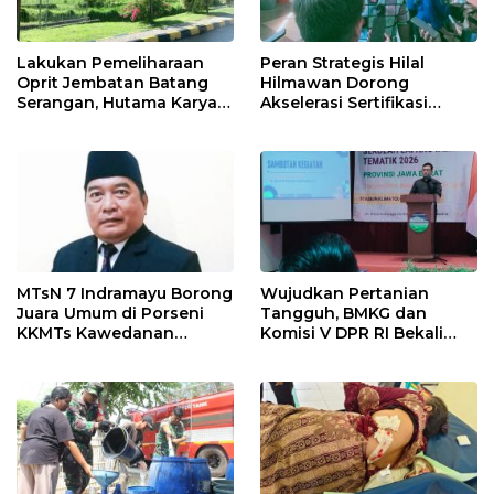
Lakukan Pemeliharaan
Peran Strategis Hilal
Oprit Jembatan Batang
Hilmawan Dorong
Serangan, Hutama Karya
Akselerasi Sertifikasi
Uji Coba Contraflow di KM
Kompetensi untuk
55 Tol Binjai–Langsa
Entaskan Kemiskinan di
Indramayu
MTsN 7 Indramayu Borong
Wujudkan Pertanian
Juara Umum di Porseni
Tangguh, BMKG dan
KKMTs Kawedanan
Komisi V DPR RI Bekali
Jatibarang 2026
Petani Indramayu Lewat
Sekolah Lapang Iklim