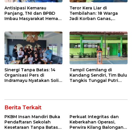
Antisipasi Kemarau
Teror Kera Liar di
Panjang, TNI dan BPBD
Tembilahan: 18 Warga
Imbau Masyarakat Hemat
Jadi Korban Ganas,
Air dan Waspada
Punggung Robek hingga
Kebakaran
12 Jahitan!
Sinergi Tanpa Batas: 14
Tampil Gemilang di
Organisasi Pers di
Kandang Sendiri, Tim Bulu
Indramayu Nyatakan Solid
Tangkis Tunggal Putri
di Bawah Naungan FKJI
MTsN 2 Indramayu Sabet
Juara Porseni KKMTs
Jatibarang 2026
Berita Terkait
PKBM Insan Mandiri Buka
Perkuat Integritas dan
Pendaftaran Sekolah
Keberkahan Operasi,
Kesetaraan Tanpa Batas
Perwira Kilang Balongan