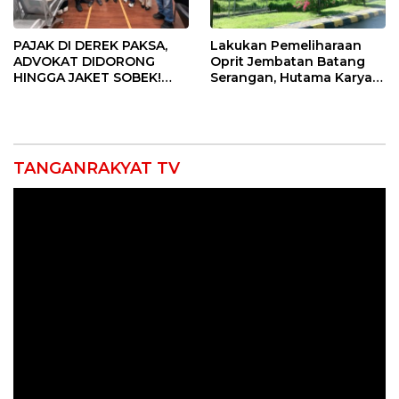
PAJAK DI DEREK PAKSA,
Lakukan Pemeliharaan
ADVOKAT DIDORONG
Oprit Jembatan Batang
HINGGA JAKET SOBEK!
Serangan, Hutama Karya
Ormas & 150 Advokat Riau
Uji Coba Contraflow di KM
Ngamuk Kepung Polresta
55 Tol Binjai–Langsa
Pekanbaru!
TANGANRAKYAT TV