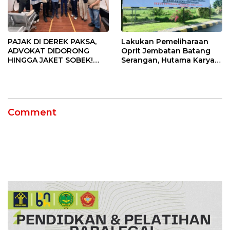
PAJAK DI DEREK PAKSA,
Lakukan Pemeliharaan
ADVOKAT DIDORONG
Oprit Jembatan Batang
HINGGA JAKET SOBEK!
Serangan, Hutama Karya
Ormas & 150 Advokat Riau
Uji Coba Contraflow di KM
Ngamuk Kepung Polresta
55 Tol Binjai–Langsa
Pekanbaru!
Comment