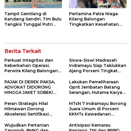
Tampil Gemilang di
Pertamina Patra Niaga
Kandang Sendiri, Tim Bulu
Kilang Balongan
Tangkis Tunggal Putri
Tingkatkan Kesehatan
MTsN 2 Indramayu Sabet
Masyarakat melalui
Juara Porseni KKMTs
Pemeriksaan Kesehatan
Jatibarang 2026
Rutin dan Edukasi
Perawatan Gigi
Berita Terkait
Perkuat Integritas dan
Siswa-Siswi Madrasah
Keberkahan Operasi,
Indramayu Siap Taklukkan
Perwira Kilang Balongan
Ajang Porseni Tingkat
Gelar Doa Bersama
Provinsi 2026
PAJAK DI DEREK PAKSA,
Lakukan Pemeliharaan
ADVOKAT DIDORONG
Oprit Jembatan Batang
HINGGA JAKET SOBEK!
Serangan, Hutama Karya
Ormas & 150 Advokat Riau
Uji Coba Contraflow di KM
Ngamuk Kepung Polresta
55 Tol Binjai–Langsa
Peran Strategis Hilal
MTsN 7 Indramayu Borong
Pekanbaru!
Hilmawan Dorong
Juara Umum di Porseni
Akselerasi Sertifikasi
KKMTs Kawedanan
Kompetensi untuk
Jatibarang 2026
Entaskan Kemiskinan di
Wujudkan Pertanian
Antisipasi Kemarau
Indramayu
Tangguh, BMKG dan
Panjang, TNI dan BPBD