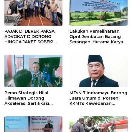
PAJAK DI DEREK PAKSA,
Lakukan Pemeliharaan
ADVOKAT DIDORONG
Oprit Jembatan Batang
HINGGA JAKET SOBEK!
Serangan, Hutama Karya
Ormas & 150 Advokat Riau
Uji Coba Contraflow di KM
Ngamuk Kepung Polresta
55 Tol Binjai–Langsa
Pekanbaru!
Peran Strategis Hilal
MTsN 7 Indramayu Borong
Hilmawan Dorong
Juara Umum di Porseni
Akselerasi Sertifikasi
KKMTs Kawedanan
Kompetensi untuk
Jatibarang 2026
Entaskan Kemiskinan di
Indramayu