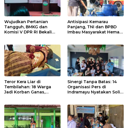
Wujudkan Pertanian
Antisipasi Kemarau
Tangguh, BMKG dan
Panjang, TNI dan BPBD
Komisi V DPR RI Bekali
Imbau Masyarakat Hemat
Petani Indramayu Lewat
Air dan Waspada
Sekolah Lapang Iklim
Kebakaran
Teror Kera Liar di
Sinergi Tanpa Batas: 14
Tembilahan: 18 Warga
Organisasi Pers di
Jadi Korban Ganas,
Indramayu Nyatakan Solid
Punggung Robek hingga
di Bawah Naungan FKJI
12 Jahitan!