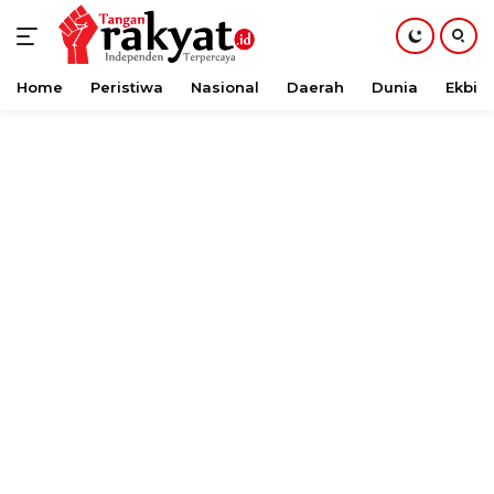
Home
Peristiwa
Nasional
Daerah
Dunia
Ekbis
Langsung
ke
konten