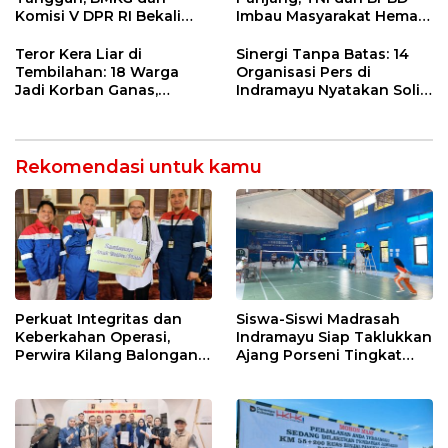
Komisi V DPR RI Bekali
Imbau Masyarakat Hemat
Petani Indramayu Lewat
Air dan Waspada
Sekolah Lapang Iklim
Kebakaran
Teror Kera Liar di
Sinergi Tanpa Batas: 14
Tembilahan: 18 Warga
Organisasi Pers di
Jadi Korban Ganas,
Indramayu Nyatakan Solid
Punggung Robek hingga
di Bawah Naungan FKJI
12 Jahitan!
Rekomendasi untuk kamu
Perkuat Integritas dan
Siswa-Siswi Madrasah
Keberkahan Operasi,
Indramayu Siap Taklukkan
Perwira Kilang Balongan
Ajang Porseni Tingkat
Gelar Doa Bersama
Provinsi 2026