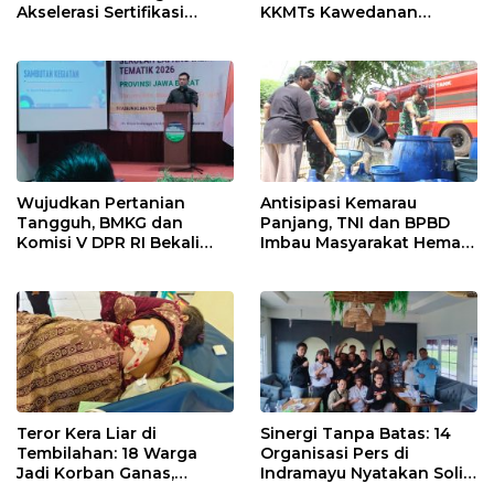
Akselerasi Sertifikasi
KKMTs Kawedanan
Kompetensi untuk
Jatibarang 2026
Entaskan Kemiskinan di
Indramayu
Wujudkan Pertanian
Antisipasi Kemarau
Tangguh, BMKG dan
Panjang, TNI dan BPBD
Komisi V DPR RI Bekali
Imbau Masyarakat Hemat
Petani Indramayu Lewat
Air dan Waspada
Sekolah Lapang Iklim
Kebakaran
Teror Kera Liar di
Sinergi Tanpa Batas: 14
Tembilahan: 18 Warga
Organisasi Pers di
Jadi Korban Ganas,
Indramayu Nyatakan Solid
Punggung Robek hingga
di Bawah Naungan FKJI