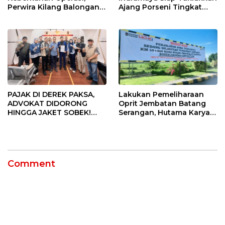
Perwira Kilang Balongan
Ajang Porseni Tingkat
Gelar Doa Bersama
Provinsi 2026
PAJAK DI DEREK PAKSA,
Lakukan Pemeliharaan
ADVOKAT DIDORONG
Oprit Jembatan Batang
HINGGA JAKET SOBEK!
Serangan, Hutama Karya
Ormas & 150 Advokat Riau
Uji Coba Contraflow di KM
Ngamuk Kepung Polresta
55 Tol Binjai–Langsa
Pekanbaru!
Comment