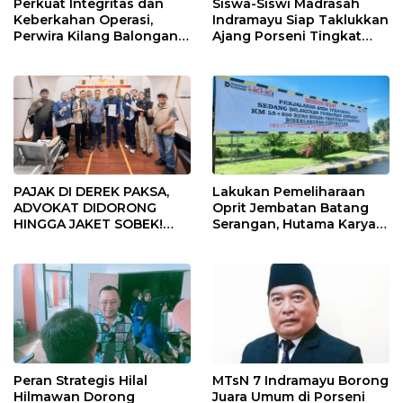
Perkuat Integritas dan
Siswa-Siswi Madrasah
Keberkahan Operasi,
Indramayu Siap Taklukkan
Perwira Kilang Balongan
Ajang Porseni Tingkat
Gelar Doa Bersama
Provinsi 2026
PAJAK DI DEREK PAKSA,
Lakukan Pemeliharaan
ADVOKAT DIDORONG
Oprit Jembatan Batang
HINGGA JAKET SOBEK!
Serangan, Hutama Karya
Ormas & 150 Advokat Riau
Uji Coba Contraflow di KM
Ngamuk Kepung Polresta
55 Tol Binjai–Langsa
Pekanbaru!
Peran Strategis Hilal
MTsN 7 Indramayu Borong
Hilmawan Dorong
Juara Umum di Porseni