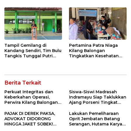
12 Jahitan!
Tampil Gemilang di
Pertamina Patra Niaga
Kandang Sendiri, Tim Bulu
Kilang Balongan
Tangkis Tunggal Putri
Tingkatkan Kesehatan
MTsN 2 Indramayu Sabet
Masyarakat melalui
Juara Porseni KKMTs
Pemeriksaan Kesehatan
Jatibarang 2026
Rutin dan Edukasi
Perawatan Gigi
Berita Terkait
Perkuat Integritas dan
Siswa-Siswi Madrasah
Keberkahan Operasi,
Indramayu Siap Taklukkan
Perwira Kilang Balongan
Ajang Porseni Tingkat
Gelar Doa Bersama
Provinsi 2026
PAJAK DI DEREK PAKSA,
Lakukan Pemeliharaan
ADVOKAT DIDORONG
Oprit Jembatan Batang
HINGGA JAKET SOBEK!
Serangan, Hutama Karya
Ormas & 150 Advokat Riau
Uji Coba Contraflow di KM