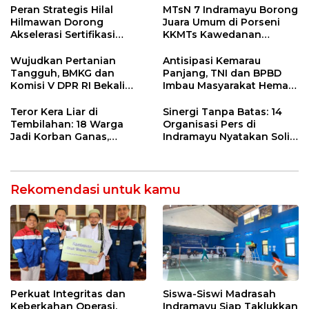
Ngamuk Kepung Polresta
55 Tol Binjai–Langsa
Peran Strategis Hilal
MTsN 7 Indramayu Borong
Pekanbaru!
Hilmawan Dorong
Juara Umum di Porseni
Akselerasi Sertifikasi
KKMTs Kawedanan
Kompetensi untuk
Jatibarang 2026
Entaskan Kemiskinan di
Wujudkan Pertanian
Antisipasi Kemarau
Indramayu
Tangguh, BMKG dan
Panjang, TNI dan BPBD
Komisi V DPR RI Bekali
Imbau Masyarakat Hemat
Petani Indramayu Lewat
Air dan Waspada
Sekolah Lapang Iklim
Kebakaran
Teror Kera Liar di
Sinergi Tanpa Batas: 14
Tembilahan: 18 Warga
Organisasi Pers di
Jadi Korban Ganas,
Indramayu Nyatakan Solid
Punggung Robek hingga
di Bawah Naungan FKJI
12 Jahitan!
Rekomendasi untuk kamu
Perkuat Integritas dan
Siswa-Siswi Madrasah
Keberkahan Operasi,
Indramayu Siap Taklukkan