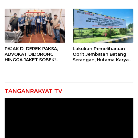
Gelar Doa Bersama
Provinsi 2026
PAJAK DI DEREK PAKSA,
Lakukan Pemeliharaan
ADVOKAT DIDORONG
Oprit Jembatan Batang
HINGGA JAKET SOBEK!
Serangan, Hutama Karya
Ormas & 150 Advokat Riau
Uji Coba Contraflow di KM
Ngamuk Kepung Polresta
55 Tol Binjai–Langsa
Pekanbaru!
TANGANRAKYAT TV