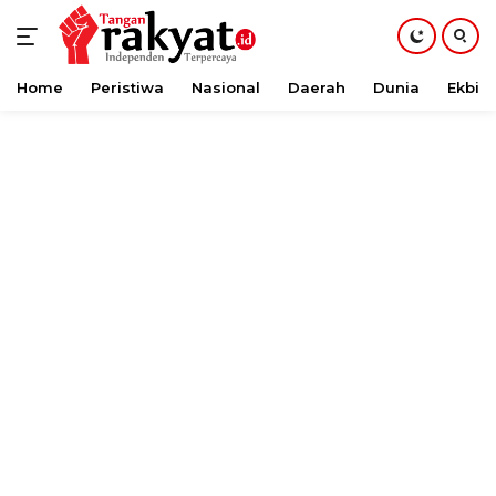
Home
Peristiwa
Nasional
Daerah
Dunia
Ekbis
Langsung
ke
konten