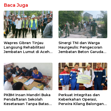
Baca Juga
Wapres Gibran Tinjau
Sinergi TNI dan Warga
Langsung Rehabilitasi
Haurgeulis: Pengecoran
Jembatan Lumut di Aceh
Jembatan Beton Garuda
Tengah, Targetkan
di Indramayu Rampung
Konektivitas Pulih Cepat
PKBM Insan Mandiri Buka
Perkuat Integritas dan
Pendaftaran Sekolah
Keberkahan Operasi,
Kesetaraan Tanpa Batas
Perwira Kilang Balongan
Usia
Gelar Doa Bersama