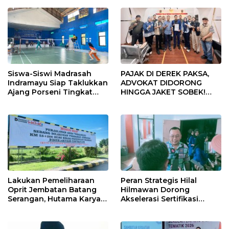
Siswa-Siswi Madrasah
PAJAK DI DEREK PAKSA,
Indramayu Siap Taklukkan
ADVOKAT DIDORONG
Ajang Porseni Tingkat
HINGGA JAKET SOBEK!
Provinsi 2026
Ormas & 150 Advokat Riau
Ngamuk Kepung Polresta
Pekanbaru!
Lakukan Pemeliharaan
Peran Strategis Hilal
Oprit Jembatan Batang
Hilmawan Dorong
Serangan, Hutama Karya
Akselerasi Sertifikasi
Uji Coba Contraflow di KM
Kompetensi untuk
55 Tol Binjai–Langsa
Entaskan Kemiskinan di
Indramayu