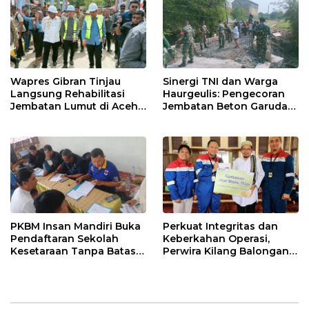
Wapres Gibran Tinjau
Sinergi TNI dan Warga
Langsung Rehabilitasi
Haurgeulis: Pengecoran
Jembatan Lumut di Aceh
Jembatan Beton Garuda
Tengah, Targetkan
di Indramayu Rampung
Konektivitas Pulih Cepat
PKBM Insan Mandiri Buka
Perkuat Integritas dan
Pendaftaran Sekolah
Keberkahan Operasi,
Kesetaraan Tanpa Batas
Perwira Kilang Balongan
Usia
Gelar Doa Bersama