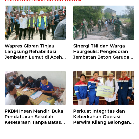
Wapres Gibran Tinjau
Sinergi TNI dan Warga
Langsung Rehabilitasi
Haurgeulis: Pengecoran
Jembatan Lumut di Aceh
Jembatan Beton Garuda
Tengah, Targetkan
di Indramayu Rampung
Konektivitas Pulih Cepat
PKBM Insan Mandiri Buka
Perkuat Integritas dan
Pendaftaran Sekolah
Keberkahan Operasi,
Kesetaraan Tanpa Batas
Perwira Kilang Balongan
Usia
Gelar Doa Bersama