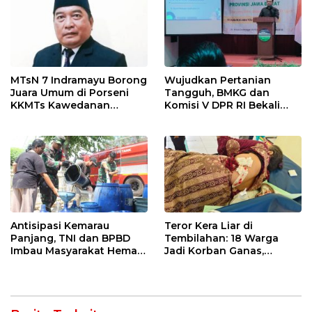
MTsN 7 Indramayu Borong
Wujudkan Pertanian
Juara Umum di Porseni
Tangguh, BMKG dan
KKMTs Kawedanan
Komisi V DPR RI Bekali
Jatibarang 2026
Petani Indramayu Lewat
Sekolah Lapang Iklim
Antisipasi Kemarau
Teror Kera Liar di
Panjang, TNI dan BPBD
Tembilahan: 18 Warga
Imbau Masyarakat Hemat
Jadi Korban Ganas,
Air dan Waspada
Punggung Robek hingga
Kebakaran
12 Jahitan!