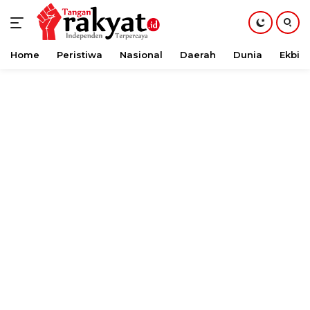
Home
Peristiwa
Nasional
Daerah
Dunia
Ekbis
Langsung
ke
konten