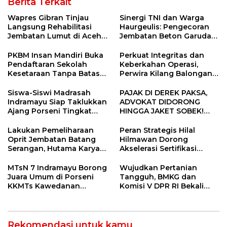
Berita Terkait
Wapres Gibran Tinjau
Sinergi TNI dan Warga
Langsung Rehabilitasi
Haurgeulis: Pengecoran
Jembatan Lumut di Aceh
Jembatan Beton Garuda
Tengah, Targetkan
di Indramayu Rampung
Konektivitas Pulih Cepat
PKBM Insan Mandiri Buka
Perkuat Integritas dan
Pendaftaran Sekolah
Keberkahan Operasi,
Kesetaraan Tanpa Batas
Perwira Kilang Balongan
Usia
Gelar Doa Bersama
Siswa-Siswi Madrasah
PAJAK DI DEREK PAKSA,
Indramayu Siap Taklukkan
ADVOKAT DIDORONG
Ajang Porseni Tingkat
HINGGA JAKET SOBEK!
Provinsi 2026
Ormas & 150 Advokat Riau
Ngamuk Kepung Polresta
Lakukan Pemeliharaan
Peran Strategis Hilal
Pekanbaru!
Oprit Jembatan Batang
Hilmawan Dorong
Serangan, Hutama Karya
Akselerasi Sertifikasi
Uji Coba Contraflow di KM
Kompetensi untuk
55 Tol Binjai–Langsa
Entaskan Kemiskinan di
MTsN 7 Indramayu Borong
Wujudkan Pertanian
Indramayu
Juara Umum di Porseni
Tangguh, BMKG dan
KKMTs Kawedanan
Komisi V DPR RI Bekali
Jatibarang 2026
Petani Indramayu Lewat
Sekolah Lapang Iklim
Rekomendasi untuk kamu