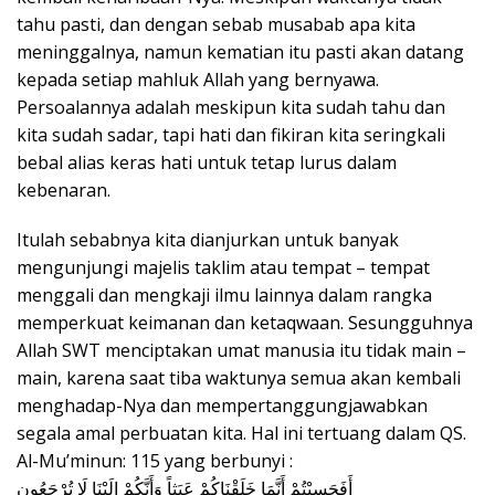
tahu pasti, dan dengan sebab musabab apa kita
meninggalnya, namun kematian itu pasti akan datang
kepada setiap mahluk Allah yang bernyawa.
Persoalannya adalah meskipun kita sudah tahu dan
kita sudah sadar, tapi hati dan fikiran kita seringkali
bebal alias keras hati untuk tetap lurus dalam
kebenaran.
Itulah sebabnya kita dianjurkan untuk banyak
mengunjungi majelis taklim atau tempat – tempat
menggali dan mengkaji ilmu lainnya dalam rangka
memperkuat keimanan dan ketaqwaan. Sesungguhnya
Allah SWT menciptakan umat manusia itu tidak main –
main, karena saat tiba waktunya semua akan kembali
menghadap-Nya dan mempertanggungjawabkan
segala amal perbuatan kita. Hal ini tertuang dalam QS.
Al-Mu’minun: 115 yang berbunyi :
أَفَحَسِبْتُمْ أَنَّمَا خَلَقْنَاكُمْ عَبَثاً وَأَنَّكُمْ إِلَيْنَا لَا تُرْجَعُون