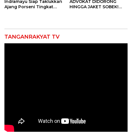
Indramayu Siap Taklukkan
ADVOKAT DIDORONG
Ajang Porseni Tingkat
HINGGA JAKET SOBEK!
Provinsi 2026
Ormas & 150 Advokat Riau
Ngamuk Kepung Polresta
Pekanbaru!
TANGANRAKYAT TV