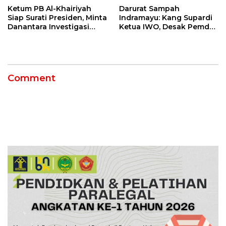
Ketum PB Al-Khairiyah
Darurat Sampah
Siap Surati Presiden, Minta
Indramayu: Kang Supardi
Danantara Investigasi
Ketua IWO, Desak Pemda
Impor Baja Slab PT KRAS
Pasang CCTV 24 Jam
demi Bekuk Pembuang
Sampah Liar!
Comment