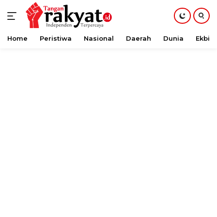
Home
Peristiwa
Nasional
Daerah
Dunia
Ekbis
Langsung
ke
konten