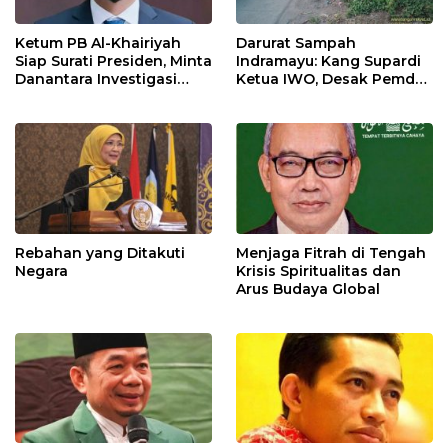
Ketum PB Al-Khairiyah
Darurat Sampah
Siap Surati Presiden, Minta
Indramayu: Kang Supardi
Danantara Investigasi
Ketua IWO, Desak Pemda
Impor Baja Slab PT KRAS
Pasang CCTV 24 Jam
demi Bekuk Pembuang
Sampah Liar!
Rebahan yang Ditakuti
Menjaga Fitrah di Tengah
Negara
Krisis Spiritualitas dan
Arus Budaya Global