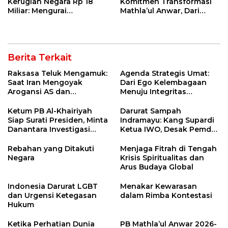
Kerugian Negara Rp 18
Komitmen Transformasi
Miliar: Mengurai
Mathla’ul Anwar, Dari
Pertanggungjawaban
Umat Untuk Bangsa
Penerima Tunjangan
Perumahan DPRD
Indramayu
Berita Terkait
Raksasa Teluk Mengamuk:
Agenda Strategis Umat:
Saat Iran Mengoyak
Dari Ego Kelembagaan
Arogansi AS dan
Menuju Integritas
Sekutunya!
Kebangsaan
Ketum PB Al-Khairiyah
Darurat Sampah
Siap Surati Presiden, Minta
Indramayu: Kang Supardi
Danantara Investigasi
Ketua IWO, Desak Pemda
Impor Baja Slab PT KRAS
Pasang CCTV 24 Jam
demi Bekuk Pembuang
Rebahan yang Ditakuti
Menjaga Fitrah di Tengah
Sampah Liar!
Negara
Krisis Spiritualitas dan
Arus Budaya Global
Indonesia Darurat LGBT
Menakar Kewarasan
dan Urgensi Ketegasan
dalam Rimba Kontestasi
Hukum
Ketika Perhatian Dunia
PB Mathla’ul Anwar 2026-